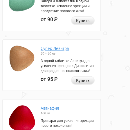
Виагра и Дапоксетин в одной
таблетке. Усиление эрекции и
продление полового акта!
от 90
Р
Купить
Супер Левитра
20 + 60 мг
В одной таблетке Левитра для
усиления эрекции и Дапоксетин
для продления полового акта!
от 95
Р
Купить
Аванафил
100 мг
Препарат для усиления эрекции
нового поколения!