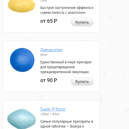
20мг
Быстрое наступление эффекта и
совместимость с алкоголем.
от 65
Р
Купить
Дапоксетин
60мг
Единственный в мире препарат
для предотвращения
преждевременной эякуляции.
от 90
Р
Купить
Super P-force
100мг + 60мг
Самые популярные препараты в
одной таблетке — Виагра и