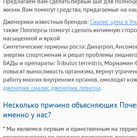
Предлагаем Вам сделать первый шаг для полноц
жизни. Вам помогут средства, придагаемые на на
Дженерики известных брендов:
Сиалис цена в Ул
также Попперсы помогут сделать интимную стор
насыщенной и яркой
Синтетические гормоны роста
: Динатроп, Ансомо
энергии спортсменам и решат проблемы лишнего
БАДы и препараты:
Tribulus terrestris, Мориамин
повысят выносливость организма, вернут утрачен
работу многих внутренних органов, омолодят кожу
дженерик сиалис дженерик левитра
.
Несколько причино объясняющих Поче
именно у нас?
* Мы являемся первым и единственным на терри
представителем по продаже препаратов дженер