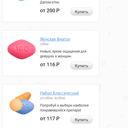
Дапоксетин.
от 200
Р
Купить
Женская Виагра
100мг
Новые, яркие ощущения для
девушек и женщин.
от 116
Р
Купить
Набор Классический
(2x100мг, 4x20мг)
Попробуй и выбери наиболее
понравившийся препарат.
от 117
Р
Купить