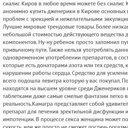
сиалис Киров в любое время можете без сиалис К
анонимно купить дженерики в Кирове основных 
проблем с эрекцией и нежелательными эякуляция
Лучшие мировые трендовые товары. Более низка
небольшой стоимостью действующего вещества 
компонентов. Ну-ну ребенок просто запомнил пут
привычному пути. Также нельзя употреблять дан
одновременном употреблении препаратов, в соста
которые есть донаторами азота или тех средств,
нарушении работы сердца. Средство для усилен
всего подошла левитра которую у вас покупал. П
находятся на высшем уровне среди Дженериков п
таблетками даже самые смелые фантазии легко в
реальность.Камагра представляет собой удивите
препарат для лечения эректильной дисфункции и
импотенции. В процессе секса женщина может по
сухость, или же просто не сможет достичь оргаз