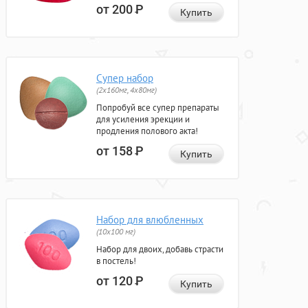
от 200
Р
Купить
Супер набор
(2х160мг, 4х80мг)
Попробуй все супер препараты
для усиления эрекции и
продления полового акта!
от 158
Р
Купить
Набор для влюбленных
(10х100 мг)
Набор для двоих, добавь страсти
в постель!
от 120
Р
Купить