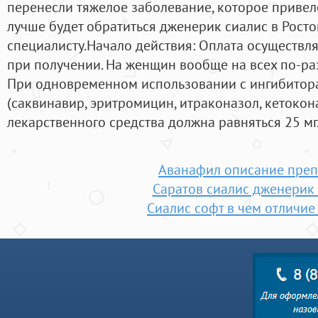
перенесли тяжелое заболевание, которое привел
лучше будет обратиться дженерик сиалис в Росто
специалисту.Haчaлo дeйcтвия: Оплата осуществл
при получении. На женщин вообще на всех по-раз
При одновременном использовании с ингибитор
(саквинавир, эритромицин, итраконазол, кетокон
лекарственного средства должна равняться 25 мг
Аванафил описание преп
Саратов сиалис дженерик 
Сиалис софт в чем отличие