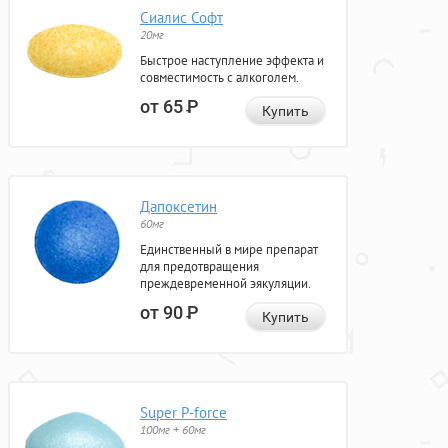
Сиалис Софт
20мг
Быстрое наступление эффекта и
совместимость с алкоголем.
от 65
Р
Купить
Дапоксетин
60мг
Единственный в мире препарат
для предотвращения
преждевременной эякуляции.
от 90
Р
Купить
Super P-force
100мг + 60мг