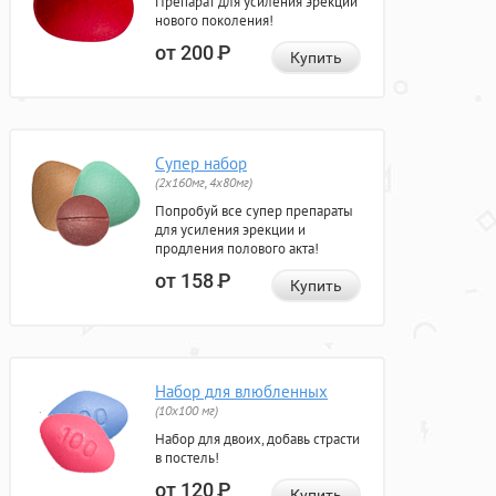
Препарат для усиления эрекции
нового поколения!
от 200
Р
Купить
Супер набор
(2х160мг, 4х80мг)
Попробуй все супер препараты
для усиления эрекции и
продления полового акта!
от 158
Р
Купить
Набор для влюбленных
(10х100 мг)
Набор для двоих, добавь страсти
в постель!
от 120
Р
Купить