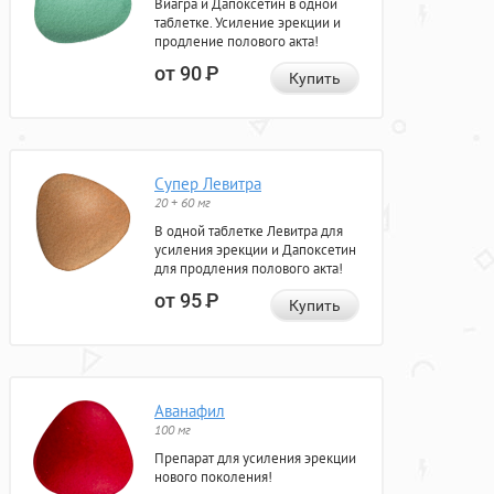
Виагра и Дапоксетин в одной
таблетке. Усиление эрекции и
продление полового акта!
от 90
Р
Купить
Супер Левитра
20 + 60 мг
В одной таблетке Левитра для
усиления эрекции и Дапоксетин
для продления полового акта!
от 95
Р
Купить
Аванафил
100 мг
Препарат для усиления эрекции
нового поколения!