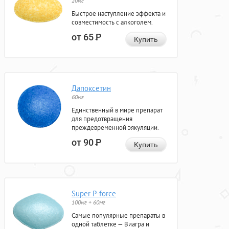
20мг
Быстрое наступление эффекта и
совместимость с алкоголем.
от 65
Р
Купить
Дапоксетин
60мг
Единственный в мире препарат
для предотвращения
преждевременной эякуляции.
от 90
Р
Купить
Super P-force
100мг + 60мг
Самые популярные препараты в
одной таблетке — Виагра и