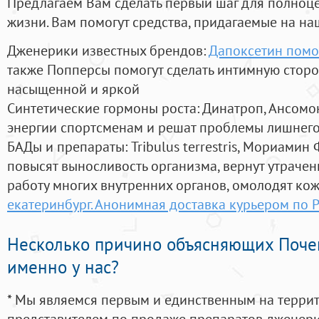
Предлагаем Вам сделать первый шаг для полноц
жизни. Вам помогут средства, придагаемые на на
Дженерики известных брендов:
Дапоксетин помо
также Попперсы помогут сделать интимную стор
насыщенной и яркой
Синтетические гормоны роста
: Динатроп, Ансомо
энергии спортсменам и решат проблемы лишнего
БАДы и препараты:
Tribulus terrestris, Мориамин
повысят выносливость организма, вернут утрачен
работу многих внутренних органов, омолодят кожу
екатеринбург. Анонимная доставка курьером по 
Несколько причино объясняющих Поче
именно у нас?
* Мы являемся первым и единственным на терри
представителем по продаже препаратов дженер