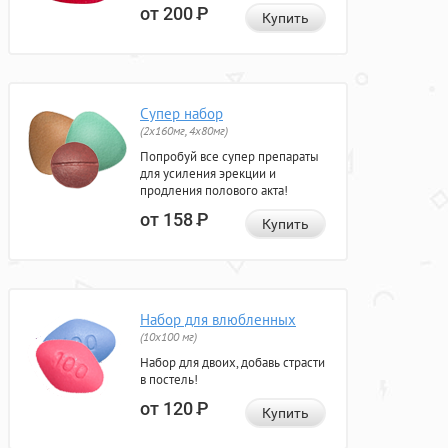
от 200
Р
Купить
Супер набор
(2х160мг, 4х80мг)
Попробуй все супер препараты
для усиления эрекции и
продления полового акта!
от 158
Р
Купить
Набор для влюбленных
(10х100 мг)
Набор для двоих, добавь страсти
в постель!
от 120
Р
Купить