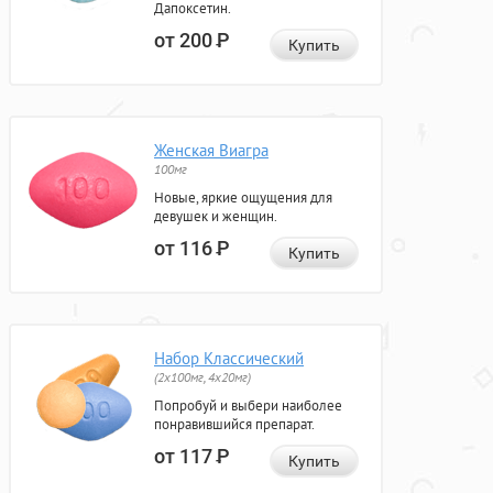
Дапоксетин.
от 200
Р
Купить
Женская Виагра
100мг
Новые, яркие ощущения для
девушек и женщин.
от 116
Р
Купить
Набор Классический
(2x100мг, 4x20мг)
Попробуй и выбери наиболее
понравившийся препарат.
от 117
Р
Купить