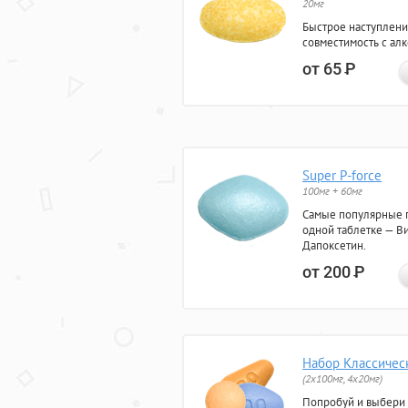
20мг
Быстрое наступлени
совместимость с ал
от 65
Р
Super P-force
100мг + 60мг
Самые популярные 
одной таблетке — Ви
Дапоксетин.
от 200
Р
Набор Классичес
(2x100мг, 4x20мг)
Попробуй и выбери