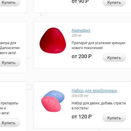
от 90
Р
Купить
Купить
Аванафил
100 мг
евитра для
Препарат для усиления эрекции
 Дапоксетин
нового поколения!
вого акта!
от 200
Р
Купить
Купить
Набор для влюбленных
(10х100 мг)
 препараты
Набор для двоих, добавь страсти
ии и
в постель!
 акта!
от 120
Р
Купить
Купить