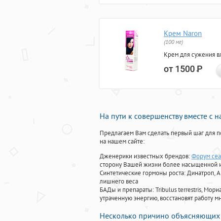
Крем Naron
(100 мг)
Крем для сужения в
от 1500
Р
На пути к совершенству вместе с 
Предлагаем Вам сделать первый шаг для п
на нашем сайте:
Дженерики известных брендов:
Форум сеа
сторону Вашей жизни более насыщенной 
Синтетические гормоны роста
: Динатроп, 
лишнего веса
БАДы и препараты:
Tribulus terrestris, М
утраченную энергию, восстановят работу мн
Несколько причино объясняющих 