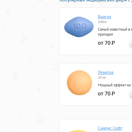
Виагра
100мг
Самый известный в 
препарат
от 70
Р
Левитра
20 мг
Мощный эффект на 5
от 70
Р
Сиалис Софт