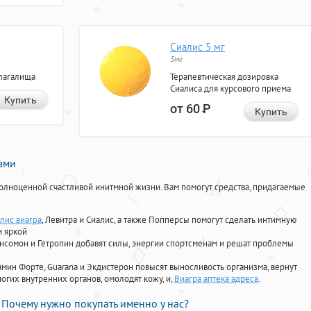
Сиалис 5 мг
5мг
лагалища
Терапевтическая дозировка
Сиалиса для курсового приема
Купить
от 60
Р
Купить
нами
олноценной счастливой инитмной жизни. Вам помогут средства, придагаемые
лис виагра
, Левитра и Сиалис, а также Попперсы помогут сделать интимную
и яркой
Ансомон и Гетропин добавят силы, энергии спортсменам и решат проблемы
ориамин Форте, Guarana и Экдистерон повысят выносливость организма, вернут
огих внутренних органов, омолодят кожу, и,
Виагра аптека адреса
.
Почему нужно покупать именно у нас?