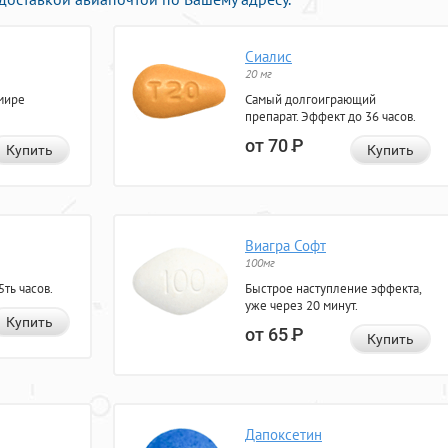
Сиалис
20 мг
мире
Самый долгоиграющий
препарат. Эффект до 36 часов.
от 70
Р
Купить
Купить
Виагра Софт
100мг
ть часов.
Быстрое наступление эффекта,
уже через 20 минут.
Купить
от 65
Р
Купить
Дапоксетин