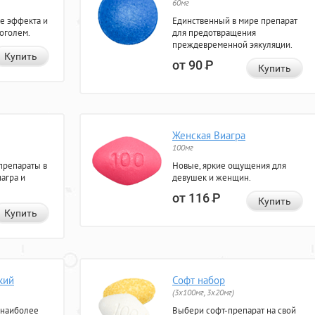
60мг
е эффекта и
Единственный в мире препарат
коголем.
для предотвращения
преждевременной эякуляции.
Купить
от 90
Р
Купить
Женская Виагра
100мг
препараты в
Новые, яркие ощущения для
агра и
девушек и женщин.
от 116
Р
Купить
Купить
кий
Софт набор
(3x100мг, 3x20мг)
 наиболее
Выбери софт-препарат на свой