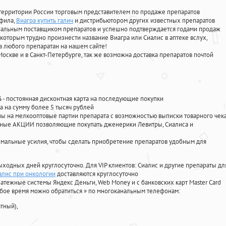
территории России торговым представителем по продаже препаратов
афила
,
Виагра купить галич
и дистрибьютором других известных препаратов
циальным поставщиком препаратов и успешно подтверждается годами продаж
 которым трудно произнести название Виагра или Сиалис в аптеке вслух,
 любого препаратан на нашем сайте!
Москве и в Санкт-Петербурге, так же возможна доставка препаратов почтой
%
- постоянная дисконтная карта на последующие покупки
а на сумму более 5 тысяч рублей
 на мелкооптовые партии препарата с возможностью выписки товарного чек
личные АКЦИИ позволяющие покупать дженерики Левитры, Сиалиса и
мальные усилия, чтобы сделать приобретение препаратов удобным для
ыходных дней круглосуточно. Для VIP клиентов: Сиалис и другие препараты дл
алис при онкологии
доставляются круглосуточно
атежные системы Яндекс Деньги, Web Money и с банковских карт Master Card
юбое время можно обратиться
»
по многоканальным телефонам:
тный),