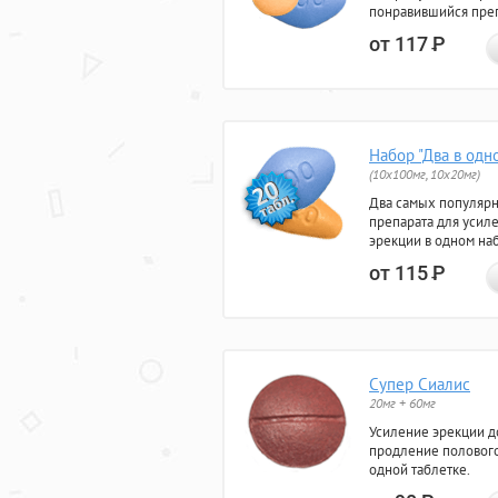
понравившийся преп
от 117
Р
Набор "Два в одн
(10x100мг, 10x20мг)
Два самых популяр
препарата для усил
эрекции в одном на
от 115
Р
Супер Сиалис
20мг + 60мг
Усиление эрекции до
продление полового
одной таблетке.