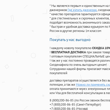
* Мы являемся первым и единственным на 
дженериков
Где купить дженерик
, силден
* качество препаратов гарантируется офи
* для стестинельных и скромных клиентов,
подойдет возможность анонимныого заказа
* быстрая и удобная доставка курьером по 
России в другие регионы 1м классом
Покупать у нас выгодно
! каждому новому покупателю
СКИДКА 10
!
БЕСПЛАТНАЯ ДОСТАВКА
при заказе товар
! оптовым покупателям СПЕЦИАЛЬНЫЕ цены
! так же у нас постоянно проводятся раз
Силденафила по очень выгодным ценам!
Cотрудники нашей фирмы прилагают макси
покупателей
доставка препаратов осуществляется без в
потенции, а так же
Можно ли применять си
оплата принимаются через электронные пл
или Visa для бесплатной консультации в л
8
(800
)200-86-85
(
по России звонок беспла
+7
(800
)200-86-85
(
Санкт-Петербург)
+7
(800
)200-86-85
(
Москва)