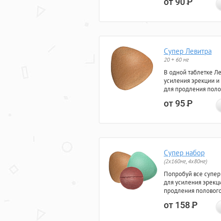
от 90
Р
Супер Левитра
20 + 60 мг
В одной таблетке Л
усиления эрекции и
для продления поло
от 95
Р
Супер набор
(2х160мг, 4х80мг)
Попробуй все супер
для усиления эрекц
продления полового
от 158
Р