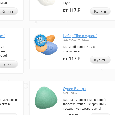
арат.
вкус!
от 117
Р
Купить
Купить
ом"
Набор "Три в одном"
(10x100мг, 20x20мг)
ных
Большой набор из 3-х
ения
препаратов.
боре!
от 117
Р
Купить
Купить
Супер Виагра
100 + 60 мг
 36 часов и
Виагра и Дапоксетин в одной
 акта в
таблетке. Усиление эрекции и
продление полового акта!