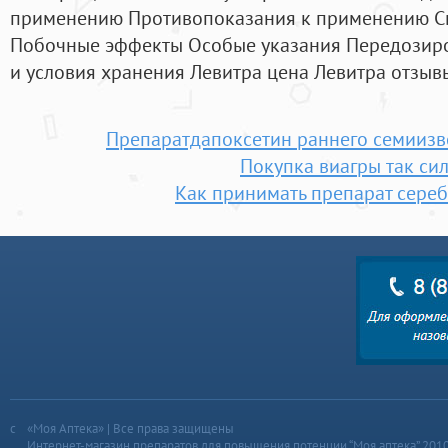
применению Противопоказания к применению С
Побочные эффекты Особые указания Передозиро
и условия хранения Левитра цена Левитра отзыв
Препаратдапоксетин раннего семиизв
Покупка виагры так си
Как принимать препарат сереб
«Моя Аптека» | Все права защищены
Интернет-магазин препаратов для повышения потенции “Моя аптека” 201