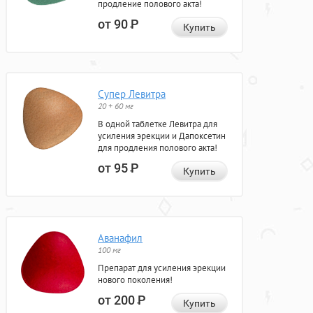
продление полового акта!
от 90
Р
Купить
Супер Левитра
20 + 60 мг
В одной таблетке Левитра для
усиления эрекции и Дапоксетин
для продления полового акта!
от 95
Р
Купить
Аванафил
100 мг
Препарат для усиления эрекции
нового поколения!
от 200
Р
Купить