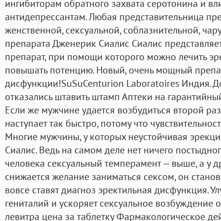
ингибиторам обратного захвата серотонина и вл
антидепрессантам. Любая представительница пр
женственной, сексуальной, соблазнительной, ча
препарата Дженерик Сиалис Сиалис представляе
препарат, при помощи которого можно лечить э
повышать потенцию. Новый, очень мощный препа
дисфункции!SuSuCenturion Laboratoires Индия. До
отказались штавить штамп Аптеки на гарантийный 
Если же мужчине удается возбудиться второй раз
наступает так быстро, потому что чувствительнос
Многие мужчины, у которых неустойчивая эрекц
Сиалис. Ведь на самом деле нет ничего постыдного
человека сексуальный темперамент — выше, а у д
снижается желание заниматься сексом, он станови
вовсе ставят диагноз эректильная дисфункция. 
гениталий и ускоряет сексуальное возбуждение 
левитра цена за таблетку Фармакологическое де