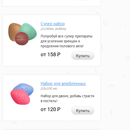
Супер набор
(2х160мг, 4х80мг)
Попробуй все супер препараты
для усиления эрекции и
продления полового акта!
от 158
Р
Купить
Набор для влюбленных
(10х100 мг)
Набор для двоих, добавь страсти
в постель!
от 120
Р
Купить