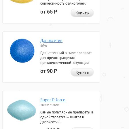
совместимость с алкоголем.
от 65
Р
Купить
Дапоксетин
60мг
Единственный в мире препарат
для предотвращения
преждевременной эякуляции.
от 90
Р
Купить
Super P-force
100мг + 60мг
Самые популярные препараты в
одной таблетке — Виагра и
Дапоксетин.