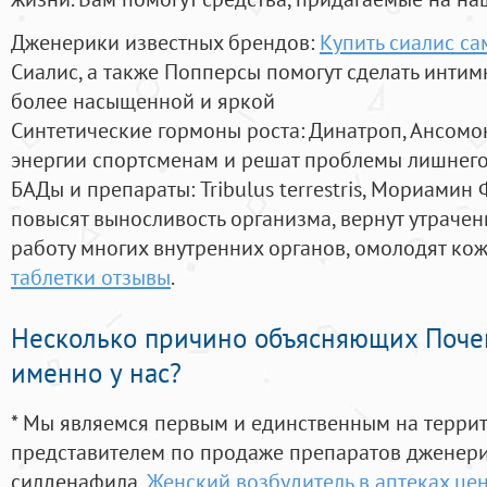
Дженерики известных брендов:
Купить сиалис с
Сиалис, а также Попперсы помогут сделать инти
более насыщенной и яркой
Синтетические гормоны роста
: Динатроп, Ансомо
энергии спортсменам и решат проблемы лишнего
БАДы и препараты:
Tribulus terrestris, Мориамин
повысят выносливость организма, вернут утрачен
работу многих внутренних органов, омолодят кожу
таблетки отзывы
.
Несколько причино объясняющих Поче
именно у нас?
* Мы являемся первым и единственным на терри
представителем по продаже препаратов дженер
силденафила
,
Женский возбудитель в аптеках це