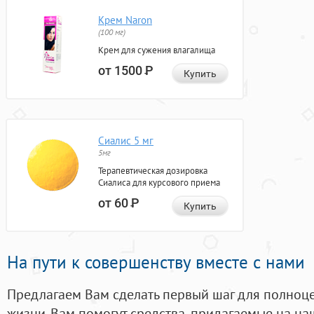
Крем Naron
(100 мг)
Крем для сужения влагалища
от 1500
Р
Купить
Сиалис 5 мг
5мг
Терапевтическая дозировка
Сиалиса для курсового приема
от 60
Р
Купить
На пути к совершенству вместе с нами
Предлагаем Вам сделать первый шаг для полноц
жизни. Вам помогут средства, придагаемые на на