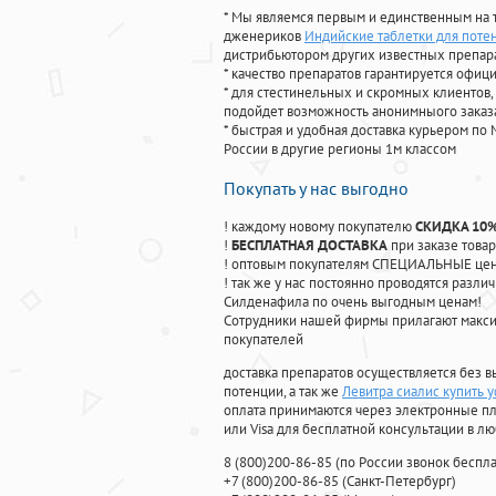
* Мы являемся первым и единственным на 
дженериков
Индийские таблетки для поте
дистрибьютором других известных препар
* качество препаратов гарантируется офи
* для стестинельных и скромных клиентов,
подойдет возможность анонимныого заказа
* быстрая и удобная доставка курьером по 
России в другие регионы 1м классом
Покупать у нас выгодно
! каждому новому покупателю
СКИДКА 10
!
БЕСПЛАТНАЯ ДОСТАВКА
при заказе товар
! оптовым покупателям СПЕЦИАЛЬНЫЕ цены
! так же у нас постоянно проводятся раз
Силденафила по очень выгодным ценам!
Cотрудники нашей фирмы прилагают макси
покупателей
доставка препаратов осуществляется без в
потенции, а так же
Левитра сиалис купить у
оплата принимаются через электронные пл
или Visa для бесплатной консультации в л
8
(800
)200-86-85
(
по России звонок беспла
+7
(800
)200-86-85
(
Санкт-Петербург)