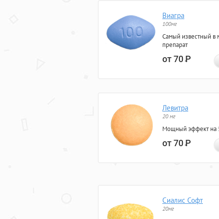
Виагра
100мг
Самый известный в 
препарат
от 70
Р
Левитра
20 мг
Мощный эффект на 5
от 70
Р
Сиалис Софт
20мг