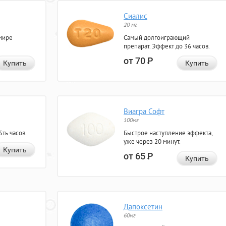
Сиалис
20 мг
мире
Самый долгоиграющий
препарат. Эффект до 36 часов.
от 70
Р
Купить
Купить
Виагра Софт
100мг
ть часов.
Быстрое наступление эффекта,
уже через 20 минут.
Купить
от 65
Р
Купить
Дапоксетин
60мг