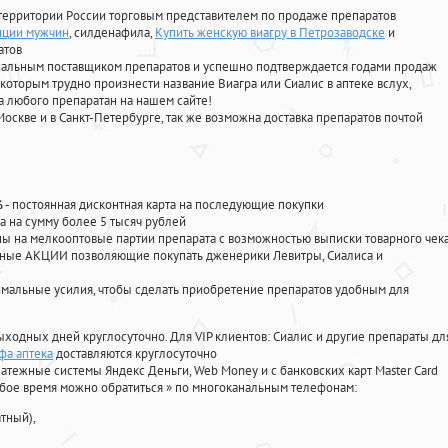
территории России торговым представителем по продаже препаратов
нции мужчин
, силденафила
,
Купить женскую виагру в Петрозаводске
и
атов
циальным поставщиком препаратов и успешно подтверждается годами продаж
 которым трудно произнести название Виагра или Сиалис в аптеке вслух,
 любого препаратан на нашем сайте!
Москве и в Санкт-Петербурге, так же возможна доставка препаратов почтой
%
- постоянная дисконтная карта на последующие покупки
а на сумму более 5 тысяч рублей
 на мелкооптовые партии препарата с возможностью выписки товарного чек
личные АКЦИИ позволяющие покупать дженерики Левитры, Сиалиса и
мальные усилия, чтобы сделать приобретение препаратов удобным для
ыходных дней круглосуточно. Для VIP клиентов: Сиалис и другие препараты дл
фа аптека
доставляются круглосуточно
атежные системы Яндекс Деньги, Web Money и с банковских карт Master Card
юбое время можно обратиться
»
по многоканальным телефонам:
тный),