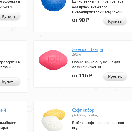
е эффекта и
Единственный в мире препарат
коголем.
для предотвращения
преждевременной эякуляции.
Купить
от 90
Р
Купить
Женская Виагра
100мг
препараты в
Новые, яркие ощущения для
агра и
девушек и женщин.
от 116
Р
Купить
Купить
кий
Софт набор
(3x100мг, 3x20мг)
 наиболее
Выбери софт-препарат на свой
арат.
вкус!