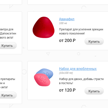
Аванафил
100 мг
евитра для
Препарат для усиления эрекции
 Дапоксетин
нового поколения!
вого акта!
от 200
Р
Купить
Купить
Набор для влюбленных
(10х100 мг)
 препараты
Набор для двоих, добавь страсти
ии и
в постель!
 акта!
от 120
Р
Купить
Купить