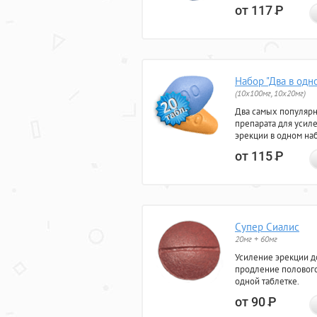
от 117
Р
Набор "Два в одн
(10x100мг, 10x20мг)
Два самых популяр
препарата для усил
эрекции в одном на
от 115
Р
Супер Сиалис
20мг + 60мг
Усиление эрекции до
продление полового
одной таблетке.
от 90
Р