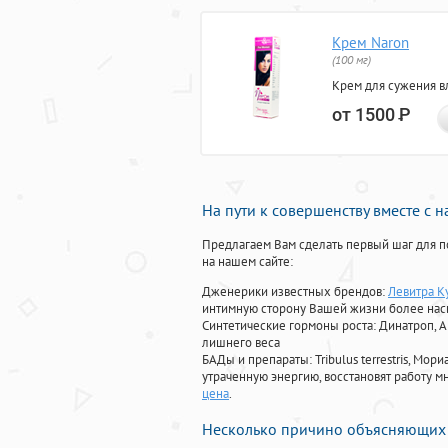
Крем Naron
(100 мг)
Крем для сужения в
от 1500
Р
На пути к совершенству вместе с 
Предлагаем Вам сделать первый шаг для п
на нашем сайте:
Дженерики известных брендов:
Левитра К
интимную сторону Вашей жизни более на
Синтетические гормоны роста
: Динатроп, 
лишнего веса
БАДы и препараты:
Tribulus terrestris, М
утраченную энергию, восстановят работу мн
цена
.
Несколько причино объясняющих 