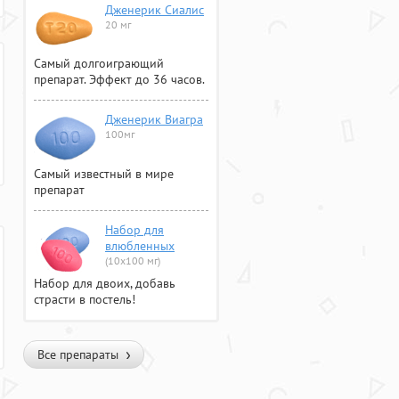
Дженерик Сиалис
20 мг
Самый долгоиграющий
препарат. Эффект до 36 часов.
Дженерик Виагра
100мг
Самый известный в мире
препарат
Набор для
влюбленных
(10х100 мг)
Набор для двоих, добавь
страсти в постель!
Все препараты