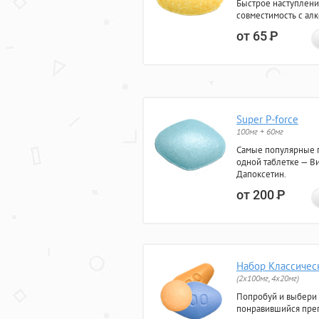
Быстрое наступлени
совместимость с ал
от 65
Р
Super P-force
100мг + 60мг
Самые популярные 
одной таблетке — Ви
Дапоксетин.
от 200
Р
Набор Классичес
(2x100мг, 4x20мг)
Попробуй и выбери
понравившийся преп