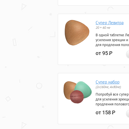
Супер Левитра
20 + 60 мг
В одной таблетке Л
усиления эрекции и
для продления поло
от 95
Р
Супер набор
(2х160мг, 4х80мг)
Попробуй все супер
для усиления эрекц
продления полового
от 158
Р