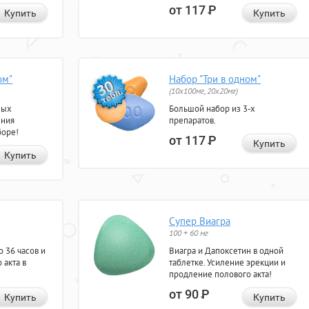
от 117
Р
Купить
Купить
ом"
Набор "Три в одном"
(10x100мг, 20x20мг)
ных
Большой набор из 3-х
ения
препаратов.
боре!
от 117
Р
Купить
Купить
Супер Виагра
100 + 60 мг
 36 часов и
Виагра и Дапоксетин в одной
 акта в
таблетке. Усиление эрекции и
продление полового акта!
от 90
Р
Купить
Купить