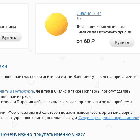
Сиалис 5 мг
5мг
лагалища
Терапевтическая дозировка
Сиалиса для курсового приема
Купить
от 60
Р
Купить
нами
олноценной счастливой инитмной жизни. Вам помогут средства, придагаемые
упить В Петербурге
, Левитра и Сиалис, а также Попперсы помогут сделать
сыщенной и яркой
Ансомон и Гетропин добавят силы, энергии спортсменам и решат проблемы
ориамин Форте, Guarana и Экдистерон повысят выносливость организма, вернут
огих внутренних органов, омолодят кожу, и,
Силденафил для женщин в аптеке
Почему нужно покупать именно у нас?