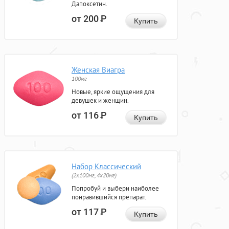
Дапоксетин.
от 200
Р
Купить
Женская Виагра
100мг
Новые, яркие ощущения для
девушек и женщин.
от 116
Р
Купить
Набор Классический
(2x100мг, 4x20мг)
Попробуй и выбери наиболее
понравившийся препарат.
от 117
Р
Купить