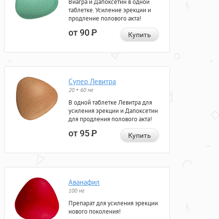
Виагра и Дапоксетин в одной
таблетке. Усиление эрекции и
продление полового акта!
от 90
Р
Купить
Супер Левитра
20 + 60 мг
В одной таблетке Левитра для
усиления эрекции и Дапоксетин
для продления полового акта!
от 95
Р
Купить
Аванафил
100 мг
Препарат для усиления эрекции
нового поколения!