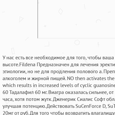
У нас есть все необходимое для того, чтобы ваша
высоте.Fildena Предназначен для лечения эрек
этиологии, но не для продления полового а. Пре
алкоголем и жирной пищей. NO then activates the 
which results in increased levels of cyclic guanos
60 Тадалафил 60 мг. Виагра оказалась сильнее, о
часа, хотя потом жутк. Дженерик Сиалис Софт об
улучшая потенцию. Действовать SuCenForce D, S
20мг от руб. Для того чтобы возвратить влагалищ