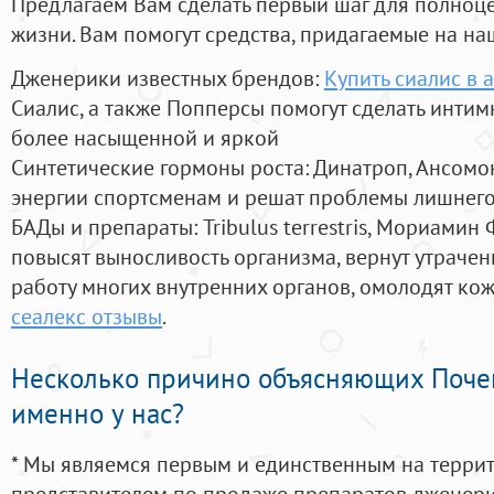
Предлагаем Вам сделать первый шаг для полноц
жизни. Вам помогут средства, придагаемые на на
Дженерики известных брендов:
Купить сиалис в 
Сиалис, а также Попперсы помогут сделать инти
более насыщенной и яркой
Синтетические гормоны роста
: Динатроп, Ансомо
энергии спортсменам и решат проблемы лишнего
БАДы и препараты:
Tribulus terrestris, Мориамин
повысят выносливость организма, вернут утрачен
работу многих внутренних органов, омолодят кожу
сеалекс отзывы
.
Несколько причино объясняющих Поче
именно у нас?
* Мы являемся первым и единственным на терри
представителем по продаже препаратов дженер