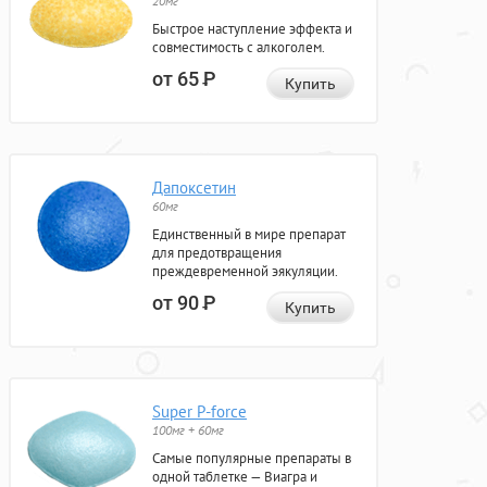
20мг
Быстрое наступление эффекта и
совместимость с алкоголем.
от 65
Р
Купить
Дапоксетин
60мг
Единственный в мире препарат
для предотвращения
преждевременной эякуляции.
от 90
Р
Купить
Super P-force
100мг + 60мг
Самые популярные препараты в
одной таблетке — Виагра и