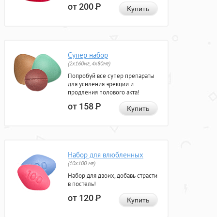
от 200
Р
Купить
Супер набор
(2х160мг, 4х80мг)
Попробуй все супер препараты
для усиления эрекции и
продления полового акта!
от 158
Р
Купить
Набор для влюбленных
(10х100 мг)
Набор для двоих, добавь страсти
в постель!
от 120
Р
Купить