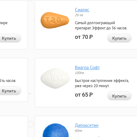
Сиалис
20 мг
мире
Самый долгоиграющий
препарат. Эффект до 36 часов.
от 70
Р
Купить
Купить
Виагра Софт
100мг
ть часов.
Быстрое наступление эффекта,
уже через 20 минут.
Купить
от 65
Р
Купить
Дапоксетин
60мг