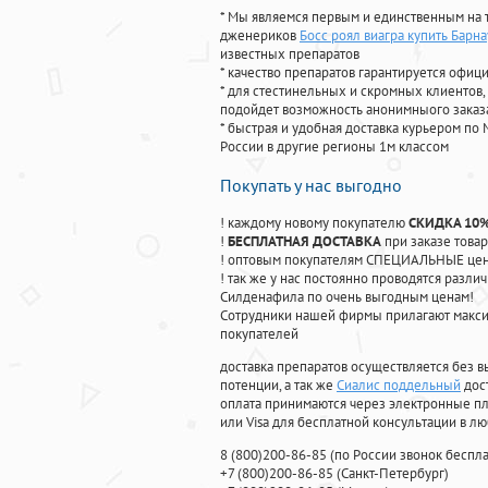
* Мы являемся первым и единственным на 
дженериков
Босс роял виагра купить Барн
известных препаратов
* качество препаратов гарантируется офи
* для стестинельных и скромных клиентов,
подойдет возможность анонимныого заказа
* быстрая и удобная доставка курьером по 
России в другие регионы 1м классом
Покупать у нас выгодно
! каждому новому покупателю
СКИДКА 10
!
БЕСПЛАТНАЯ ДОСТАВКА
при заказе товар
! оптовым покупателям СПЕЦИАЛЬНЫЕ цены
! так же у нас постоянно проводятся раз
Силденафила по очень выгодным ценам!
Cотрудники нашей фирмы прилагают макси
покупателей
доставка препаратов осуществляется без в
потенции, а так же
Сиалис поддельный
дос
оплата принимаются через электронные пл
или Visa для бесплатной консультации в л
8
(800
)200-86-85
(
по России звонок беспла
+7
(800
)200-86-85
(
Санкт-Петербург)