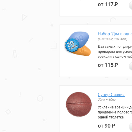
от 117
Р
Набор "Два в одн
(10x100мг, 10x20мг)
Два самых популяр
препарата для усил
эрекции в одном на
от 115
Р
Супер Сиалис
20мг + 60мг
Усиление эрекции до
продление полового
одной таблетке.
от 90
Р