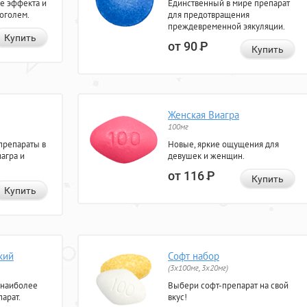
е эффекта и
Единственный в мире препарат
коголем.
для предотвращения
преждевременной эякуляции.
Купить
от 90
Р
Купить
Женская Виагра
100мг
препараты в
Новые, яркие ощущения для
агра и
девушек и женщин.
от 116
Р
Купить
Купить
кий
Софт набор
(3x100мг, 3x20мг)
 наиболее
Выбери софт-препарат на свой
арат.
вкус!