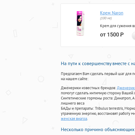
Крем Naron
(100 мг)
Крем для сужения в
от 1500
Р
На пути к совершенству вместе с 
Предлагаем Вам сделать первый шаг для п
на нашем сайте:
Дженерики известных брендов:
Дженерик 
помогут сделать интимную сторону Вашей
Синтетические гормоны роста
: Динатроп, 
лишнего веса
БАДы и препараты:
Tribulus terrestris, М
утраченную энергию, восстановят работу мн
женская виагра
.
Несколько причино объясняющих 