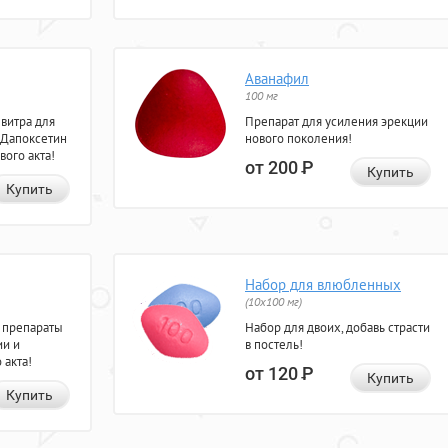
Аванафил
100 мг
евитра для
Препарат для усиления эрекции
 Дапоксетин
нового поколения!
вого акта!
от 200
Р
Купить
Купить
Набор для влюбленных
(10х100 мг)
 препараты
Набор для двоих, добавь страсти
ии и
в постель!
 акта!
от 120
Р
Купить
Купить