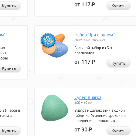
от 117
Р
Купить
Купить
ом"
Набор "Три в одном"
(10x100мг, 20x20мг)
ных
Большой набор из 3-х
ения
препаратов.
боре!
от 117
Р
Купить
Купить
Супер Виагра
100 + 60 мг
 36 часов и
Виагра и Дапоксетин в одной
 акта в
таблетке. Усиление эрекции и
продление полового акта!
от 90
Р
Купить
Купить