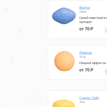
Виагра
100мг
Самый известный в 
препарат
от 70
Р
Левитра
20 мг
Мощный эффект на 5
от 70
Р
Сиалис Софт
20мг