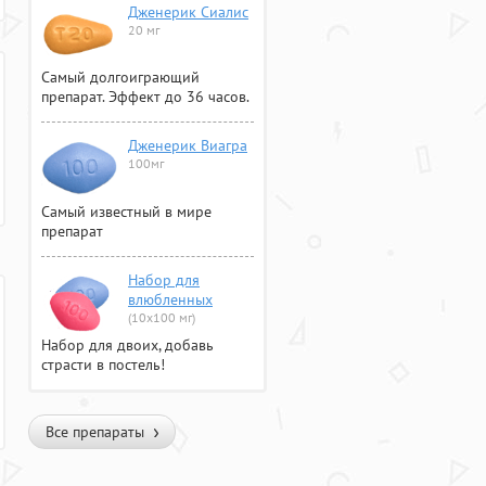
Дженерик Сиалис
20 мг
Самый долгоиграющий
препарат. Эффект до 36 часов.
Дженерик Виагра
100мг
Самый известный в мире
препарат
Набор для
влюбленных
(10х100 мг)
Набор для двоих, добавь
страсти в постель!
Все препараты