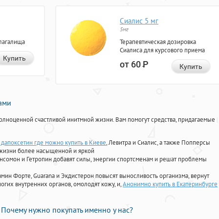
Сиалис 5 мг
5мг
лагалища
Терапевтическая дозировка
Сиалиса для курсового приема
Купить
от 60
Р
Купить
нами
олноценной счастливой инитмной жизни. Вам помогут средства, придагаемые
дапоксетин где можно купить в Киеве
, Левитра и Сиалис, а также Попперсы
 жизни более насыщенной и яркой
Ансомон и Гетропин добавят силы, энергии спортсменам и решат проблемы
ориамин Форте, Guarana и Экдистерон повысят выносливость организма, вернут
огих внутренних органов, омолодят кожу, и,
Анонимно купить в Екатеринбурге
Почему нужно покупать именно у нас?