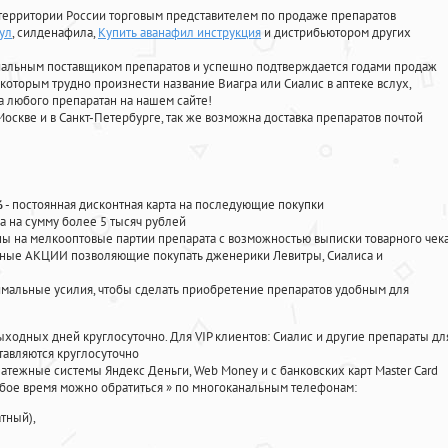
территории России торговым представителем по продаже препаратов
аул
, силденафила
,
Купить аванафил инструкция
и дистрибьютором других
циальным поставщиком препаратов и успешно подтверждается годами продаж
 которым трудно произнести название Виагра или Сиалис в аптеке вслух,
 любого препаратан на нашем сайте!
Москве и в Санкт-Петербурге, так же возможна доставка препаратов почтой
%
- постоянная дисконтная карта на последующие покупки
а на сумму более 5 тысяч рублей
 на мелкооптовые партии препарата с возможностью выписки товарного чек
личные АКЦИИ позволяющие покупать дженерики Левитры, Сиалиса и
мальные усилия, чтобы сделать приобретение препаратов удобным для
ыходных дней круглосуточно. Для VIP клиентов: Сиалис и другие препараты дл
тавляются круглосуточно
атежные системы Яндекс Деньги, Web Money и с банковских карт Master Card
юбое время можно обратиться
»
по многоканальным телефонам:
тный),