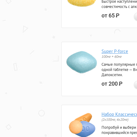
Быстрое наступлени
совместимость с ал
от 65
Р
Super P-force
100мг + 60мг
Самые популярные 
одной таблетке — Ви
Дапоксетин.
от 200
Р
Набор Классичес
(2x100мг, 4x20мг)
Попробуй и выбери
понравившийся преп