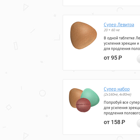
Супер Левитра
20 + 60 мг
В одной таблетке Л
усиления эрекции и
для продления поло
от 95
Р
Супер набор
(2х160мг, 4х80мг)
Попробуй все супер
для усиления эрекц
продления полового
от 158
Р