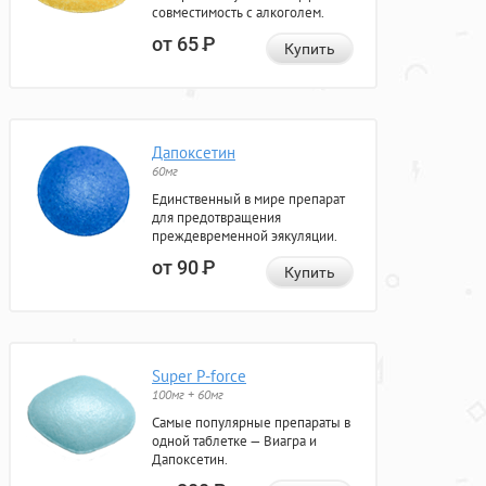
совместимость с алкоголем.
от 65
Р
Купить
Дапоксетин
60мг
Единственный в мире препарат
для предотвращения
преждевременной эякуляции.
от 90
Р
Купить
Super P-force
100мг + 60мг
Самые популярные препараты в
одной таблетке — Виагра и
Дапоксетин.