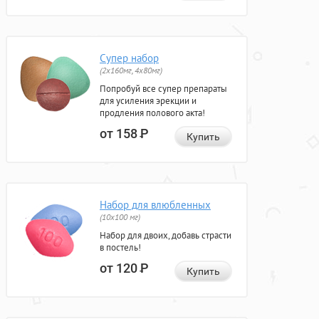
Супер набор
(2х160мг, 4х80мг)
Попробуй все супер препараты
для усиления эрекции и
продления полового акта!
от 158
Р
Купить
Набор для влюбленных
(10х100 мг)
Набор для двоих, добавь страсти
в постель!
от 120
Р
Купить