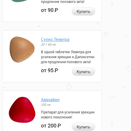
продление полового акта!
от 90
Р
Купить
Супер Левитра
20 + 60 мг
В одной таблетке Левитра для
усиления эрекции и Дапоксетин
для продления полового акта!
от 95
Р
Купить
Аванафил
100 мг
Препарат для усиления эрекции
нового поколения!
от 200
Р
Купить