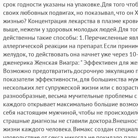
срок годности указаны на упаковке. Для того что
своих любовных подвигах, но показывал, что он 
жизнью? Концентрация лекарства в плазме кров
выше, нежели у здоровых молодых людей. Для тог
действенны такие способы: 1. Перечисленные яв
аллергической реакции на препарат. Если прини
желудок, то действовать она начнет уже через 10
дженерика Женская Виагра: " Эффективен для же
Возможно предотвратить досрочную эякуляцию по
показатели эффективности, для большинства муж
нескольких лет супружеской жизни или с возрас
разнообразные, весьма мучительные проблемы с 
каждого открывает максимально большие возмож
себя настоящим мужчиной, чтобы не происходил
страшные диагнозы не ставили доктора.Внешност
жизни каждого человека. Вимакс создан специаль
удовольствие от секса никогда не покидало пару