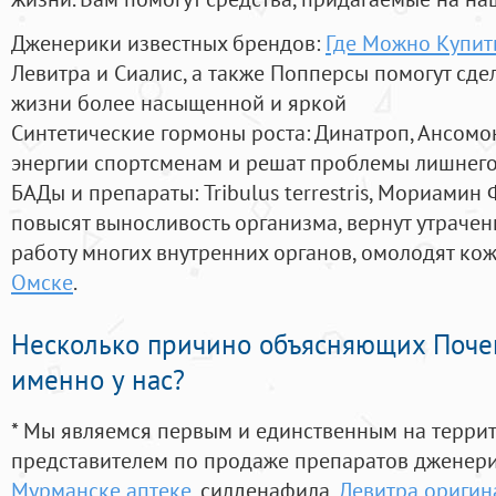
Дженерики известных брендов:
Где Можно Купит
Левитра и Сиалис, а также Попперсы помогут сд
жизни более насыщенной и яркой
Синтетические гормоны роста
: Динатроп, Ансомо
энергии спортсменам и решат проблемы лишнего
БАДы и препараты:
Tribulus terrestris, Мориамин
повысят выносливость организма, вернут утрачен
работу многих внутренних органов, омолодят кожу
Омске
.
Несколько причино объясняющих Поче
именно у нас?
* Мы являемся первым и единственным на терри
представителем по продаже препаратов дженер
Мурманске аптеке
, силденафила
,
Левитра оригин