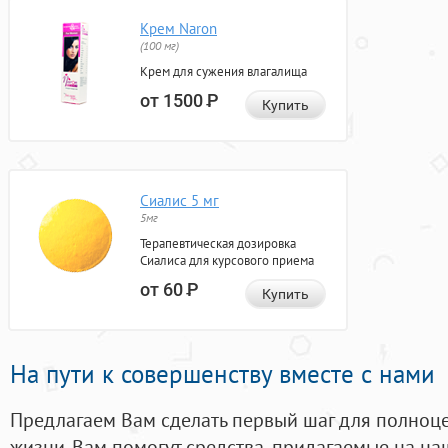
Крем Naron
(100 мг)
Крем для сужения влагалища
от 1500
Р
Купить
Сиалис 5 мг
5мг
Терапевтическая дозировка
Сиалиса для курсового приема
от 60
Р
Купить
На пути к совершенству вместе с нами
Предлагаем Вам сделать первый шаг для полноц
жизни. Вам помогут средства, придагаемые на на