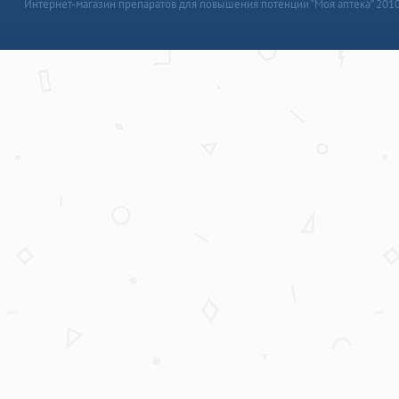
Интернет-магазин препаратов для повышения потенции “Моя аптека” 201