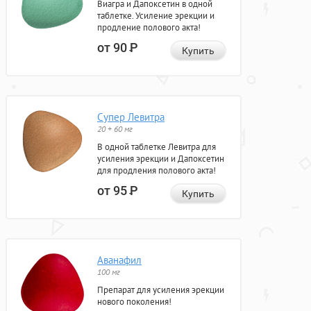
Виагра и Дапоксетин в одной
таблетке. Усиление эрекции и
продление полового акта!
от 90
Р
Купить
Супер Левитра
20 + 60 мг
В одной таблетке Левитра для
усиления эрекции и Дапоксетин
для продления полового акта!
от 95
Р
Купить
Аванафил
100 мг
Препарат для усиления эрекции
нового поколения!