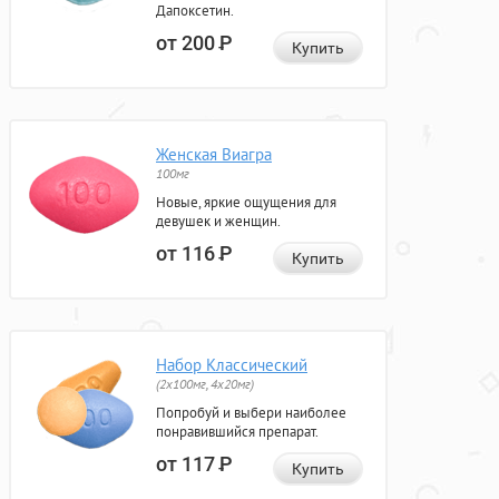
Дапоксетин.
от 200
Р
Купить
Женская Виагра
100мг
Новые, яркие ощущения для
девушек и женщин.
от 116
Р
Купить
Набор Классический
(2x100мг, 4x20мг)
Попробуй и выбери наиболее
понравившийся препарат.
от 117
Р
Купить