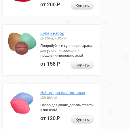
от 200
Р
Купить
Супер набор
(2х160мг, 4х80мг)
Попробуй все супер препараты
для усиления эрекции и
продления полового акта!
от 158
Р
Купить
Набор для влюбленных
(10х100 мг)
Набор для двоих, добавь страсти
в постель!
от 120
Р
Купить