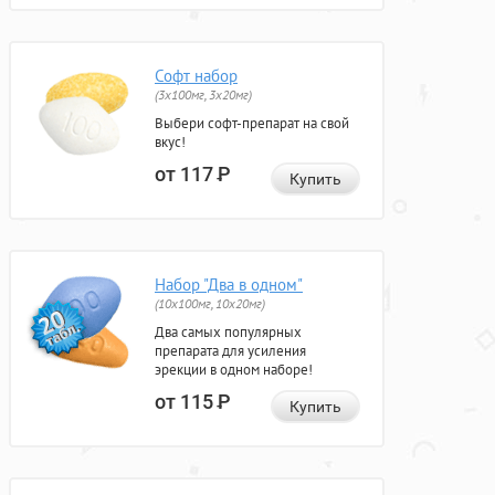
Софт набор
(3x100мг, 3x20мг)
Выбери софт-препарат на свой
вкус!
от 117
Р
Купить
Набор "Два в одном"
(10x100мг, 10x20мг)
Два самых популярных
препарата для усиления
эрекции в одном наборе!
от 115
Р
Купить