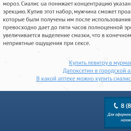
мороз. Сиалис ua понижает концентрацию указа
эрекцию. Купив этот набор, мужчина сможет про
которые были получены им после использования 
превосходно дает до пяти часов полноценной эр
увеличивается выделение смазки, что в конечном
неприятные ощущения при сексе.
Купить левитру в мурма
Дапоксетин в городской а
В какой аптеке можно купить сиалис