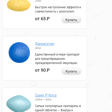
20мг
Быстрое наступление эффекта и
совместимость с алкоголем.
от 65
Р
Купить
Дапоксетин
60мг
Единственный в мире препарат
для предотвращения
преждевременной эякуляции.
от 90
Р
Купить
Super P-force
100мг + 60мг
Самые популярные препараты в
одной таблетке — Виагра и