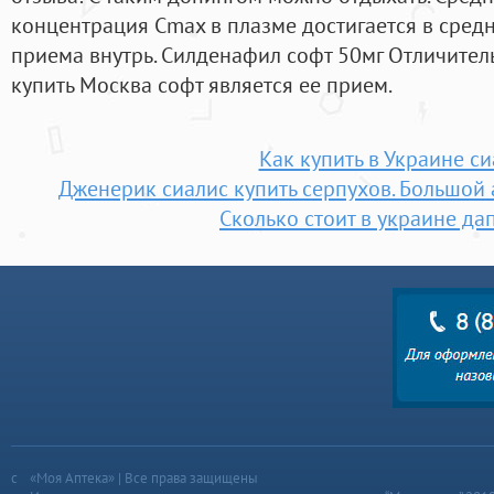
концентрация Сmax в плазме достигается в средн
приема внутрь. Силденафил софт 50мг Отличител
купить Москва софт является ее прием.
Как купить в Украине с
Дженерик сиалис купить серпухов. Большой
Сколько стоит в украине да
«Моя Аптека» | Все права защищены