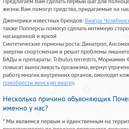
Предлагаем Вам сделать первый шаг для полноц
жизни. Вам помогут средства, придагаемые на на
Дженерики известных брендов:
Виагра Челябинс
также Попперсы помогут сделать интимную стор
насыщенной и яркой
Синтетические гормоны роста
: Динатроп, Ансомо
энергии спортсменам и решат проблемы лишнего
БАДы и препараты:
Tribulus terrestris, Мориамин
повысят выносливость организма, вернут утрачен
работу многих внутренних органов, омолодят кожу
приобрести женскую виагру
.
Несколько причино объясняющих Поче
именно у нас?
* Мы являемся первым и единственным на терри
представителем по продаже препаратов дженер