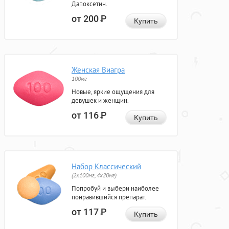
Дапоксетин.
от 200
Р
Купить
Женская Виагра
100мг
Новые, яркие ощущения для
девушек и женщин.
от 116
Р
Купить
Набор Классический
(2x100мг, 4x20мг)
Попробуй и выбери наиболее
понравившийся препарат.
от 117
Р
Купить