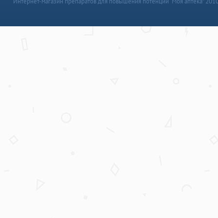
Интернет-магазин препаратов для повышения потенции “Моя аптека” 201