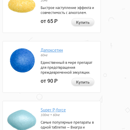
20мг
Быстрое наступление эффекта и
совместимость с алкоголем.
от 65
Р
Купить
Дапоксетин
60мг
Единственный в мире препарат
для предотвращения
преждевременной эякуляции.
от 90
Р
Купить
Super P-force
100мг + 60мг
Самые популярные препараты в
одной таблетке — Виагра и