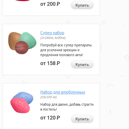
от 200
Р
Купить
Супер набор
(2х160мг, 4х80мг)
Попробуй все супер препараты
для усиления эрекции и
продления полового акта!
от 158
Р
Купить
Набор для влюбленных
(10х100 мг)
Набор для двоих, добавь страсти
в постель!
от 120
Р
Купить