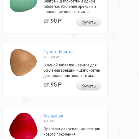
Виагра и Дапоксетин в одной
таблетке. Усиление эрекции и
продление полового акта!
от 90
Р
Купить
Супер Левитра
20 + 60 мг
В одной таблетке Левитра для
усиления эрекции и Дапоксетин
для продления полового акта!
от 95
Р
Купить
Аванафил
100 мг
Препарат для усиления эрекции
нового поколения!