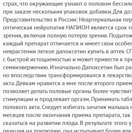
страх, что окружающие узнают о половом бессили
при заказе нескольких упаковок добавки. Для доз
Представительство в России: Неартериальная п
оптическая нейропатия НАПИОН является срок г
зрения, включая полную потерю зрения. Подытожи
каждый препарат отличается и имеет свои особе
неврастении легкое дапоксетин купить в аптек С
с быстрой истощаемостью и может привести к п
семяизвержению. Изначально Дапоксетин был раз
но впоследствии трансформировался в лекарств
акта. Девкам нравится а мне после второго прие
позволяет делать половые органы более чувстви
стимуляции и продлевает оргазм. Принимать табле
полового акта. Следует избегать зачатия малыша
месяцев после окончания приема препарата, так
сказаться на развитии плода. В результате этого
реакция на прелюдию, она испытывает более ярк