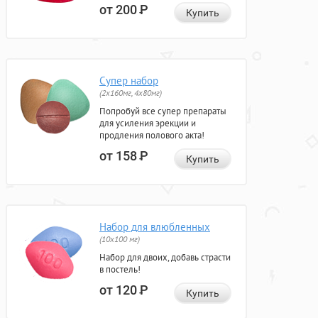
от 200
Р
Купить
Супер набор
(2х160мг, 4х80мг)
Попробуй все супер препараты
для усиления эрекции и
продления полового акта!
от 158
Р
Купить
Набор для влюбленных
(10х100 мг)
Набор для двоих, добавь страсти
в постель!
от 120
Р
Купить