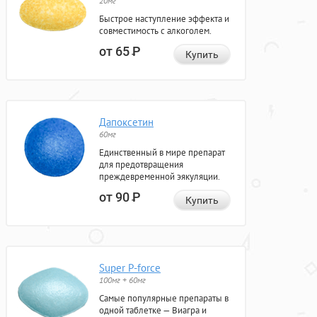
20мг
Быстрое наступление эффекта и
совместимость с алкоголем.
от 65
Р
Купить
Дапоксетин
60мг
Единственный в мире препарат
для предотвращения
преждевременной эякуляции.
от 90
Р
Купить
Super P-force
100мг + 60мг
Самые популярные препараты в
одной таблетке — Виагра и