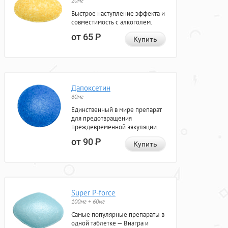
20мг
Быстрое наступление эффекта и
совместимость с алкоголем.
от 65
Р
Купить
Дапоксетин
60мг
Единственный в мире препарат
для предотвращения
преждевременной эякуляции.
от 90
Р
Купить
Super P-force
100мг + 60мг
Самые популярные препараты в
одной таблетке — Виагра и