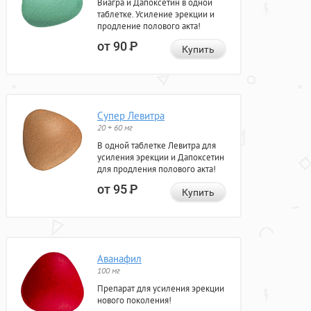
Виагра и Дапоксетин в одной
таблетке. Усиление эрекции и
продление полового акта!
от 90
Р
Купить
Супер Левитра
20 + 60 мг
В одной таблетке Левитра для
усиления эрекции и Дапоксетин
для продления полового акта!
от 95
Р
Купить
Аванафил
100 мг
Препарат для усиления эрекции
нового поколения!