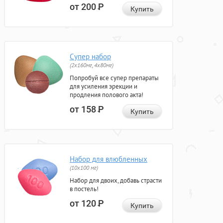
от 200
Р
Купить
Супер набор
(2х160мг, 4х80мг)
Попробуй все супер препараты
для усиления эрекции и
продления полового акта!
от 158
Р
Купить
Набор для влюбленных
(10х100 мг)
Набор для двоих, добавь страсти
в постель!
от 120
Р
Купить