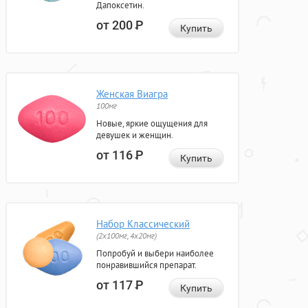
Дапоксетин.
от 200
Р
Купить
Женская Виагра
100мг
Новые, яркие ощущения для
девушек и женщин.
от 116
Р
Купить
Набор Классический
(2x100мг, 4x20мг)
Попробуй и выбери наиболее
понравившийся препарат.
от 117
Р
Купить