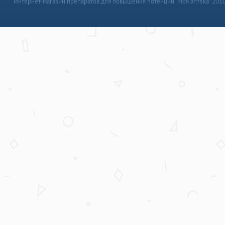
Интернет-магазин препаратов для повышения потенции “Моя аптека” 201