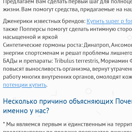
Предлагаем Вам сделать первый шаг для полноц
жизни. Вам помогут средства, придагаемые на на
Дженерики известных брендов:
Купить super p fo
также Попперсы помогут сделать интимную стор
насыщенной и яркой
Синтетические гормоны роста
: Динатроп, Ансомо
энергии спортсменам и решат проблемы лишнего
БАДы и препараты:
Tribulus terrestris, Мориамин
повысят выносливость организма, вернут утрачен
работу многих внутренних органов, омолодят кожу
потенции купить
.
Несколько причино объясняющих Поче
именно у нас?
* Мы являемся первым и единственным на терри
представителем по продаже препаратов дженер