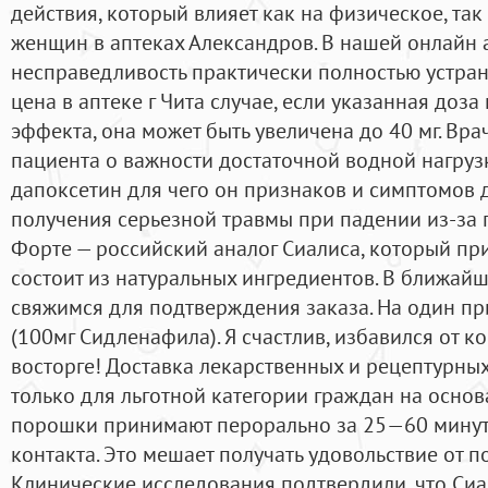
действия, который влияет как на физическое, та
женщин в аптеках Александров. В нашей онлайн 
несправедливость практически полностью устран
цена в аптеке г Чита случае, если указанная доз
эффекта, она может быть увеличена до 40 мг. В
пациента о важности достаточной водной нагруз
дапоксетин для чего он признаков и симптомов 
получения серьезной травмы при падении из-за 
Форте — российский аналог Сиалиса, который пр
состоит из натуральных ингредиентов. В ближай
свяжимся для подтверждения заказа. На один пр
(100мг Сидленафила). Я счастлив, избавился от к
восторге! Доставка лекарственных и рецептурны
только для льготной категории граждан на основа
порошки принимают перорально за 25—60 минут 
контакта. Это мешает получать удовольствие от п
Клинические исследования подтвердили, что Сиа