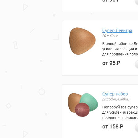
Супер Левитра
20 + 60 мг
В одной таблетке Л
усиления эрекции и
для продления поло
от 95
Р
Супер набор
(2х160мг, 4х80мг)
Попробуй все супер
для усиления эрекц
продления полового
от 158
Р