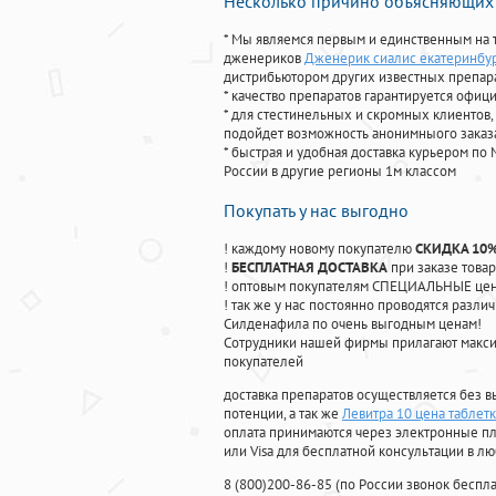
Несколько причино объясняющих 
* Мы являемся первым и единственным на 
дженериков
Дженерик сиалис екатеринбур
дистрибьютором других известных препар
* качество препаратов гарантируется офи
* для стестинельных и скромных клиентов,
подойдет возможность анонимныого заказа
* быстрая и удобная доставка курьером по 
России в другие регионы 1м классом
Покупать у нас выгодно
! каждому новому покупателю
СКИДКА 10
!
БЕСПЛАТНАЯ ДОСТАВКА
при заказе товар
! оптовым покупателям СПЕЦИАЛЬНЫЕ цены
! так же у нас постоянно проводятся раз
Силденафила по очень выгодным ценам!
Cотрудники нашей фирмы прилагают макси
покупателей
доставка препаратов осуществляется без в
потенции, а так же
Левитра 10 цена таблетк
оплата принимаются через электронные пл
или Visa для бесплатной консультации в л
8
(800
)200-86-85
(
по России звонок беспла