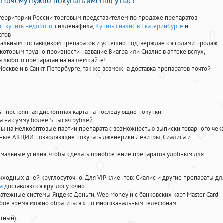
Почему нужно покупать именно у нас?
территории России торговым представителем по продаже препаратов
г купить недорого
, силденафила
,
Купить сиалис в Екатеринбурге
и
атов
циальным поставщиком препаратов и успешно подтверждается годами продаж
 которым трудно произнести название Виагра или Сиалис в аптеке вслух,
 любого препаратан на нашем сайте!
Москве и в Санкт-Петербурге, так же возможна доставка препаратов почтой
%
- постоянная дисконтная карта на последующие покупки
а на сумму более 5 тысяч рублей
 на мелкооптовые партии препарата с возможностью выписки товарного чек
личные АКЦИИ позволяющие покупать дженерики Левитры, Сиалиса и
мальные усилия, чтобы сделать приобретение препаратов удобным для
ыходных дней круглосуточно. Для VIP клиентов: Сиалис и другие препараты дл
а
доставляются круглосуточно
атежные системы Яндекс Деньги, Web Money и с банковских карт Master Card
юбое время можно обратиться
»
по многоканальным телефонам:
тный),