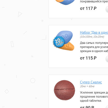
понравившийся преп
от 117
Р
Набор "Два в одн
(10x100мг, 10x20мг)
Два самых популяр
препарата для усил
эрекции в одном на
от 115
Р
Супер Сиалис
20мг + 60мг
Усиление эрекции до
продление полового
одной таблетке.
от 90
Р