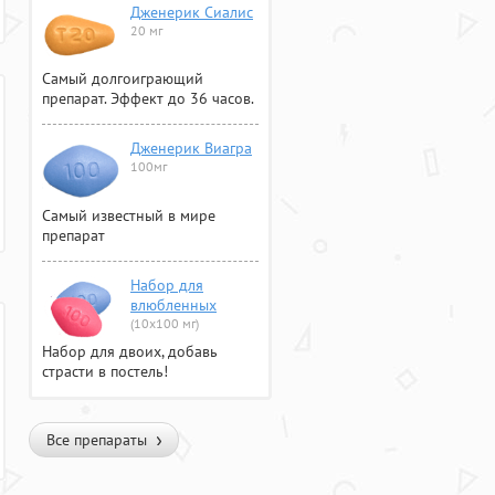
Дженерик Сиалис
20 мг
Самый долгоиграющий
препарат. Эффект до 36 часов.
Дженерик Виагра
100мг
Самый известный в мире
препарат
Набор для
влюбленных
(10х100 мг)
Набор для двоих, добавь
страсти в постель!
Все препараты