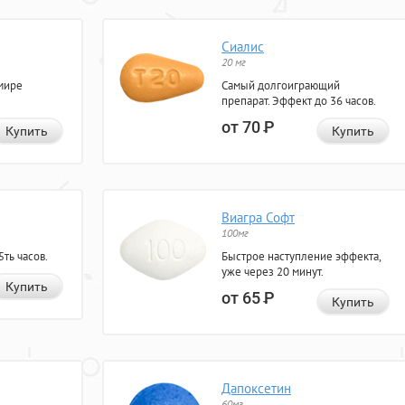
Сиалис
20 мг
мире
Самый долгоиграющий
препарат. Эффект до 36 часов.
от 70
Р
Купить
Купить
Виагра Софт
100мг
ть часов.
Быстрое наступление эффекта,
уже через 20 минут.
Купить
от 65
Р
Купить
Дапоксетин
60мг