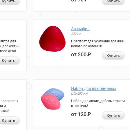
Купить
Купить
Аванафил
100 мг
евитра для
Препарат для усиления эрекции
 Дапоксетин
нового поколения!
вого акта!
от 200
Р
Купить
Купить
Набор для влюбленных
(10х100 мг)
 препараты
Набор для двоих, добавь страсти
ии и
в постель!
 акта!
от 120
Р
Купить
Купить