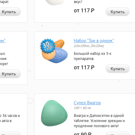
арат.
вкус!
от 117
Р
Купить
Купить
ом"
Набор "Три в одном"
(10x100мг, 20x20мг)
ных
Большой набор из 3-х
ения
препаратов.
боре!
от 117
Р
Купить
Купить
Супер Виагра
100 + 60 мг
 36 часов и
Виагра и Дапоксетин в одной
 акта в
таблетке. Усиление эрекции и
продление полового акта!
от 90
Р