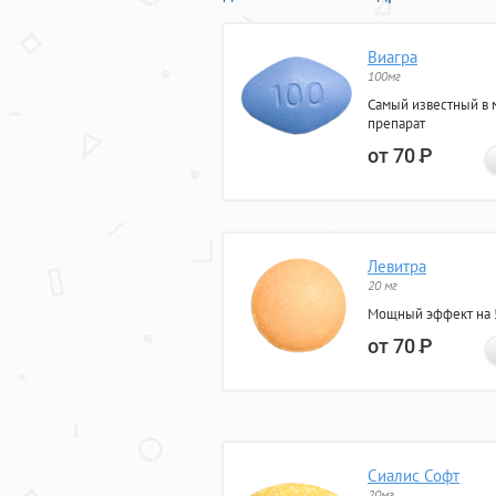
Виагра
100мг
Самый известный в 
препарат
от 70
Р
Левитра
20 мг
Мощный эффект на 5
от 70
Р
Сиалис Софт
20мг