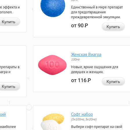
е эффекта и
Единственный в мире препарат
коголем.
для предотвращения
преждевременной эякуляции.
Купить
от 90
Р
Купить
Женская Виагра
100мг
препараты в
Новые, яркие ощущения для
агра и
девушек и женщин.
от 116
Р
Купить
Купить
кий
Софт набор
(3x100мг, 3x20мг)
 наиболее
Выбери софт-препарат на свой