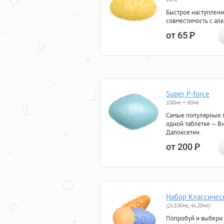
Быстрое наступлени
совместимость с ал
от 65
Р
Super P-force
100мг + 60мг
Самые популярные 
одной таблетке — Ви
Дапоксетин.
от 200
Р
Набор Классичес
(2x100мг, 4x20мг)
Попробуй и выбери