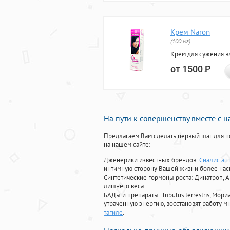
Крем Naron
(100 мг)
Крем для сужения в
от 1500
Р
На пути к совершенству вместе с 
Предлагаем Вам сделать первый шаг для п
на нашем сайте:
Дженерики известных брендов:
Сиалис ап
интимную сторону Вашей жизни более на
Синтетические гормоны роста
: Динатроп, 
лишнего веса
БАДы и препараты:
Tribulus terrestris, М
утраченную энергию, восстановят работу мн
тагиле
.