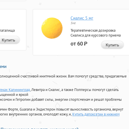
Сиалис 5 мг
5мг
лагалища
Терапевтическая дозировка
Сиалиса для курсового приема
Купить
от 60
Р
Купить
нами
олноценной счастливой инитмной жизни. Вам помогут средства, придагаемые
теках Калининград
, Левитра и Сиалис, а также Попперсы помогут сделать
сыщенной и яркой
Ансомон и Гетропин добавят силы, энергии спортсменам и решат проблемы
ориамин Форте, Guarana и Экдистерон повысят выносливость организма, вернут
огих внутренних органов, омолодят кожу, и,
Купить дапоксетин в нижнем