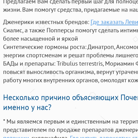
Предлагаем Вам сделать первый шаг для полноц
жизни. Вам помогут средства, придагаемые на на
Дженерики известных брендов:
Где заказать Лев
Сиалис, а также Попперсы помогут сделать инти
более насыщенной и яркой
Синтетические гормоны роста
: Динатроп, Ансомо
энергии спортсменам и решат проблемы лишнего
БАДы и препараты:
Tribulus terrestris, Мориамин
повысят выносливость организма, вернут утрачен
работу многих внутренних органов, омолодят кожу
Несколько причино объясняющих Поче
именно у нас?
* Мы являемся первым и единственным на терри
представителем по продаже препаратов дженер
потенции
, силденафила
,
Где купить дапоксетин с