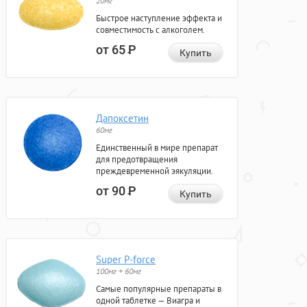
20мг
Быстрое наступление эффекта и
совместимость с алкоголем.
от 65
Р
Купить
Дапоксетин
60мг
Единственный в мире препарат
для предотвращения
преждевременной эякуляции.
от 90
Р
Купить
Super P-force
100мг + 60мг
Самые популярные препараты в
одной таблетке — Виагра и