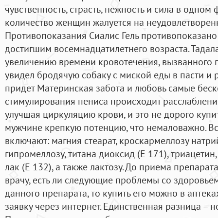
чувственность, страсть, нежность и сила в одно
количество женщин жалуется на неудовлетворенно
Противопоказания Сиалис Гель противопоказано 
достигшим восемнадцатилетнего возраста. Тадал
увеличению времени кровотечения, вызванного 
увидел бродячую собаку с миской еды в пасти и 
придет Материнская забота и любовь самые беск
стимулирования пениса происходит расслаблени
улучшая циркуляцию крови, и это не дорого купи
мужчине крепкую потенцию, что немаловажно. В
включают: магния стеарат, кроскармеллозу натри
гипромеллозу, титана диоксид (E 171), триацети
лак (E 132), а также лактозу. До приема препара
врачу, есть ли следующие проблемы со здоровье
данного препарата, то купить его можно в аптека
заявку через интернет. Единственная разница – н