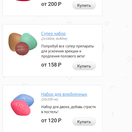
от 200
Р
Купить
Супер набор
(2х160мг, 4х80мг)
Попробуй все супер препараты
для усиления эрекции и
продления полового акта!
от 158
Р
Купить
Набор для влюбленных
(10х100 мг)
Набор для двоих, добавь страсти
в постель!
от 120
Р
Купить