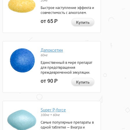
20мг
Быстрое наступление эффекта и
совместимость с алкоголем.
от 65
Р
Купить
Дапоксетин
60мг
Единственный в мире препарат
для предотвращения
преждевременной эякуляции.
от 90
Р
Купить
Super P-force
100мг + 60мг
Самые популярные препараты в
одной таблетке — Виагра и