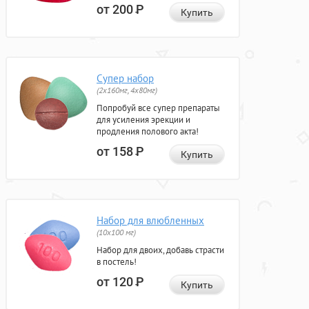
от 200
Р
Купить
Супер набор
(2х160мг, 4х80мг)
Попробуй все супер препараты
для усиления эрекции и
продления полового акта!
от 158
Р
Купить
Набор для влюбленных
(10х100 мг)
Набор для двоих, добавь страсти
в постель!
от 120
Р
Купить