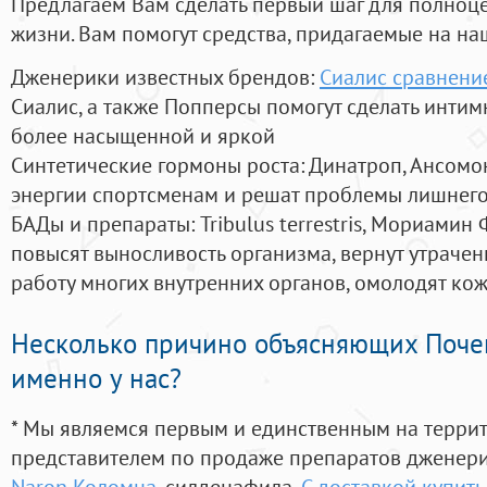
Предлагаем Вам сделать первый шаг для полноц
жизни. Вам помогут средства, придагаемые на на
Дженерики известных брендов:
Сиалис сравнени
Сиалис, а также Попперсы помогут сделать инти
более насыщенной и яркой
Синтетические гормоны роста
: Динатроп, Ансомо
энергии спортсменам и решат проблемы лишнего
БАДы и препараты:
Tribulus terrestris, Мориамин
повысят выносливость организма, вернут утрачен
работу многих внутренних органов, омолодят кожу
Несколько причино объясняющих Поче
именно у нас?
* Мы являемся первым и единственным на терри
представителем по продаже препаратов дженер
Naron Коломна
, силденафила
,
С доставкой купить