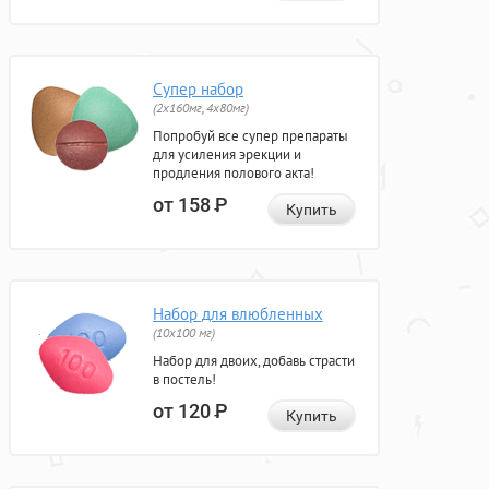
Супер набор
(2х160мг, 4х80мг)
Попробуй все супер препараты
для усиления эрекции и
продления полового акта!
от 158
Р
Купить
Набор для влюбленных
(10х100 мг)
Набор для двоих, добавь страсти
в постель!
от 120
Р
Купить