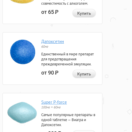
совместимость с алкоголем.
от 65
Р
Купить
Дапоксетин
60мг
Единственный в мире препарат
для предотвращения
преждевременной эякуляции.
от 90
Р
Купить
Super P-force
100мг + 60мг
Самые популярные препараты в
одной таблетке — Виагра и
Дапоксетин.