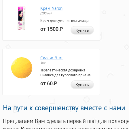
Крем Naron
(100 мг)
Крем для сужения влагалища
от 1500
Р
Купить
Сиалис 5 мг
5мг
Терапевтическая дозировка
Сиалиса для курсового приема
от 60
Р
Купить
На пути к совершенству вместе с нами
Предлагаем Вам сделать первый шаг для полноц
жизни. Вам помогут средства, придагаемые на на