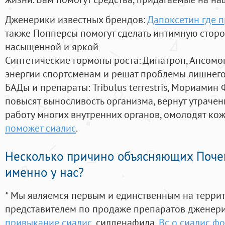
Дженерики известных брендов:
Дапоксетин где 
также Попперсы помогут сделать интимную стор
насыщенной и яркой
Синтетические гормоны роста
: Динатроп, Ансомо
энергии спортсменам и решат проблемы лишнего
БАДы и препараты:
Tribulus terrestris, Мориамин
повысят выносливость организма, вернут утрачен
работу многих внутренних органов, омолодят кожу
поможет сиалис
.
Несколько причино объясняющих Поче
именно у нас?
* Мы являемся первым и единственным на терри
представителем по продаже препаратов дженер
привыкание сиалис
, силденафила
,
Вс о сиалис ф