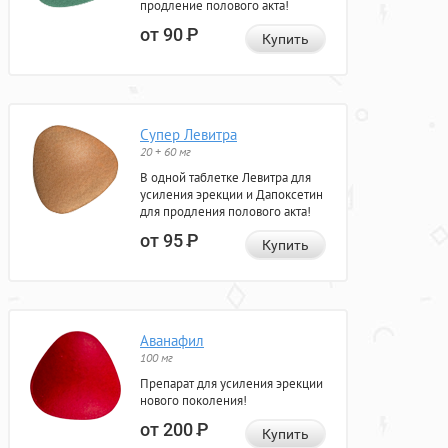
продление полового акта!
от 90
Р
Купить
Супер Левитра
20 + 60 мг
В одной таблетке Левитра для
усиления эрекции и Дапоксетин
для продления полового акта!
от 95
Р
Купить
Аванафил
100 мг
Препарат для усиления эрекции
нового поколения!
от 200
Р
Купить