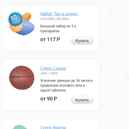
Набор "Три в одном"
(10x100мг, 20x20мг)
Большой набор из 3-х
препаратов.
от 117
Р
Купить
Супер Сиалис
20мг + 60мг
Усиление эрекции до 36 часов и
продление полового акта в
одной таблетке.
от 90
Р
Купить
Супер Виагра