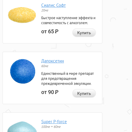
Сиалис Софт
20мг
Быстрое наступление эффекта и
совместимость с алкоголем.
от 65
Р
Купить
Дапоксетин
60мг
Единственный в мире препарат
для предотвращения
преждевременной эякуляции.
от 90
Р
Купить
Super P-force
100мг + 60мг