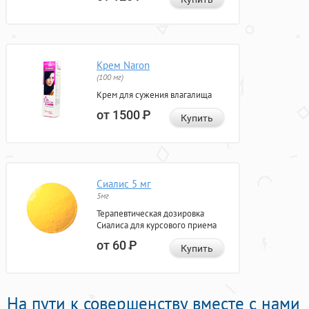
Крем Naron
(100 мг)
Крем для сужения влагалища
от 1500
Р
Купить
Сиалис 5 мг
5мг
Терапевтическая дозировка
Сиалиса для курсового приема
от 60
Р
Купить
На пути к совершенству вместе с нами