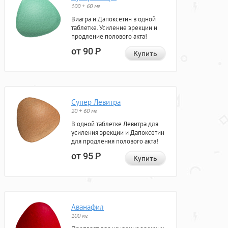
100 + 60 мг
Виагра и Дапоксетин в одной
таблетке. Усиление эрекции и
продление полового акта!
от 90
Р
Купить
Супер Левитра
20 + 60 мг
В одной таблетке Левитра для
усиления эрекции и Дапоксетин
для продления полового акта!
от 95
Р
Купить
Аванафил
100 мг