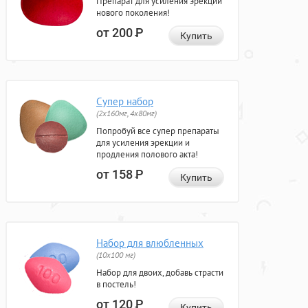
Препарат для усиления эрекции
нового поколения!
от 200
Р
Купить
Супер набор
(2х160мг, 4х80мг)
Попробуй все супер препараты
для усиления эрекции и
продления полового акта!
от 158
Р
Купить
Набор для влюбленных
(10х100 мг)
Набор для двоих, добавь страсти
в постель!
от 120
Р
Купить