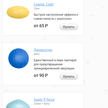
Сиалис Софт
20мг
Быстрое наступление эффекта и
совместимость с алкоголем.
от 65
Р
Купить
Дапоксетин
60мг
Единственный в мире препарат
для предотвращения
преждевременной эякуляции.
от 90
Р
Купить
Super P-force
100мг + 60мг