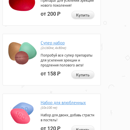
Препарат для усиления эрекции
нового поколения!
от 200
Р
Купить
Супер набор
(2х160мг, 4х80мг)
Попробуй все супер препараты
для усиления эрекции и
продления полового акта!
от 158
Р
Купить
Набор для влюбленных
(10х100 мг)
Набор для двоих, добавь страсти
в постель!
от 120
Р
Купить