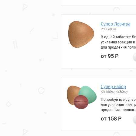
Супер Левитра
20 + 60 мг
В одной таблетке Л
усиления эрекции и
для продления поло
от 95
Р
Супер набор
(2х160мг, 4х80мг)
Попробуй все супер
для усиления эрекц
продления полового
от 158
Р