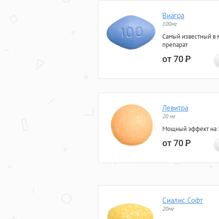
Виагра
100мг
Самый известный в 
препарат
от 70
Р
Левитра
20 мг
Мощный эффект на 5
от 70
Р
Сиалис Софт
20мг