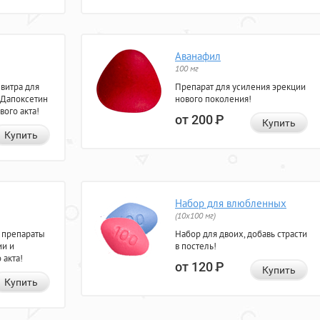
Аванафил
100 мг
евитра для
Препарат для усиления эрекции
 Дапоксетин
нового поколения!
вого акта!
от 200
Р
Купить
Купить
Набор для влюбленных
(10х100 мг)
 препараты
Набор для двоих, добавь страсти
ии и
в постель!
 акта!
от 120
Р
Купить
Купить