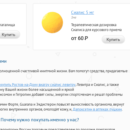
Сиалис 5 мг
5мг
лагалища
Терапевтическая дозировка
Сиалиса для курсового приема
Купить
от 60
Р
Купить
нами
олноценной счастливой инитмной жизни. Вам помогут средства, придагаемые
купить Ростов-на-Дону виагру сиалис левитру
, Левитра и Сиалис, а также
ону Вашей жизни более насыщенной и яркой
Ансомон и Гетропин добавят силы, энергии спортсменам и решат проблемы
ориамин Форте, Guarana и Экдистерон повысят выносливость организма, вернут
огих внутренних органов, омолодят кожу, и,
Дапоксетин в аптеках пушкин
.
Почему нужно покупать именно у нас?
территории России торговым представителем по продаже препаратов