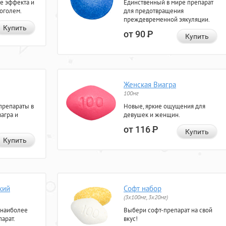
е эффекта и
Единственный в мире препарат
коголем.
для предотвращения
преждевременной эякуляции.
Купить
от 90
Р
Купить
Женская Виагра
100мг
препараты в
Новые, яркие ощущения для
агра и
девушек и женщин.
от 116
Р
Купить
Купить
кий
Софт набор
(3x100мг, 3x20мг)
 наиболее
Выбери софт-препарат на свой
арат.
вкус!