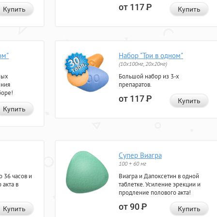
от 117
Р
Купить
Купить
ом"
Набор "Три в одном"
(10x100мг, 20x20мг)
ных
Большой набор из 3-х
ения
препаратов.
боре!
от 117
Р
Купить
Купить
Супер Виагра
100 + 60 мг
 36 часов и
Виагра и Дапоксетин в одной
 акта в
таблетке. Усиление эрекции и
продление полового акта!
от 90
Р
Купить
Купить