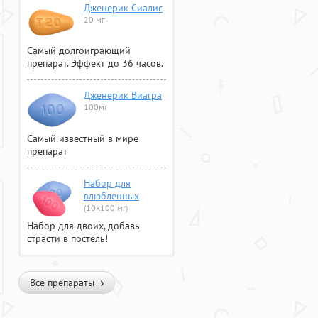
Дженерик Сиалис
20 мг
Самый долгоиграющий
препарат. Эффект до 36 часов.
Дженерик Виагра
100мг
Самый известный в мире
препарат
Набор для
влюбленных
(10х100 мг)
Набор для двоих, добавь
страсти в постель!
Все препараты