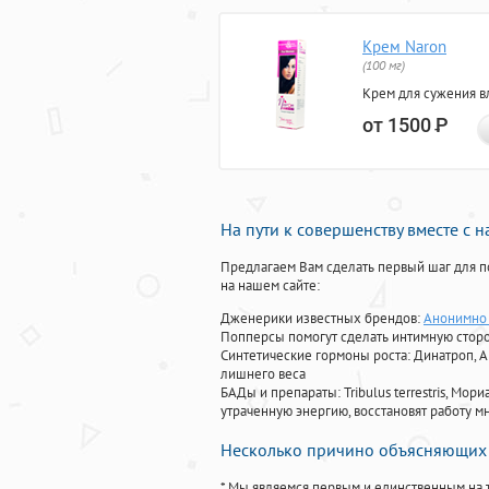
Крем Naron
(100 мг)
Крем для сужения в
от 1500
Р
На пути к совершенству вместе с 
Предлагаем Вам сделать первый шаг для п
на нашем сайте:
Дженерики известных брендов:
Анонимно 
Попперсы помогут сделать интимную стор
Синтетические гормоны роста
: Динатроп, 
лишнего веса
БАДы и препараты:
Tribulus terrestris, М
утраченную энергию, восстановят работу мн
Несколько причино объясняющих 
* Мы являемся первым и единственным на 