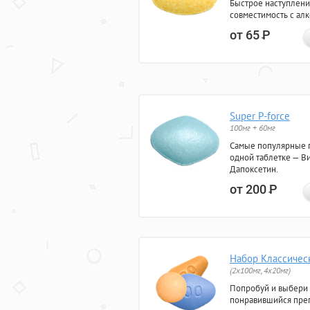
Быстрое наступлени
совместимость с ал
от 65
Р
Super P-force
100мг + 60мг
Самые популярные 
одной таблетке — Ви
Дапоксетин.
от 200
Р
Набор Классичес
(2x100мг, 4x20мг)
Попробуй и выбери
понравившийся преп