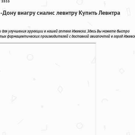
 3533
-Дону виагру сиалис левитру Купить Левитра
 для улучшения эррекции в нашей аптеке Ижевска. Здесь Вы можете быстро
тых фармацевтических производителей с доставкой авиапочтой в город Ижевск