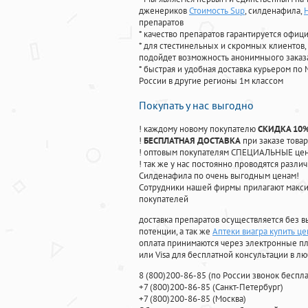
дженериков
Стоимость Sup
, силденафила
,
Н
препаратов
* качество препаратов гарантируется офи
* для стестинельных и скромных клиентов,
подойдет возможность анонимныого заказа
* быстрая и удобная доставка курьером по 
России в другие регионы 1м классом
Покупать у нас выгодно
! каждому новому покупателю
СКИДКА 10
!
БЕСПЛАТНАЯ ДОСТАВКА
при заказе товар
! оптовым покупателям СПЕЦИАЛЬНЫЕ цены
! так же у нас постоянно проводятся раз
Силденафила по очень выгодным ценам!
Cотрудники нашей фирмы прилагают макси
покупателей
доставка препаратов осуществляется без в
потенции, а так же
Аптеки виагра купить це
оплата принимаются через электронные пл
или Visa для бесплатной консультации в л
8
(800
)200-86-85
(
по России звонок беспла
+7
(800
)200-86-85
(
Санкт-Петербург)
+7
(800
)200-86-85
(
Москва)