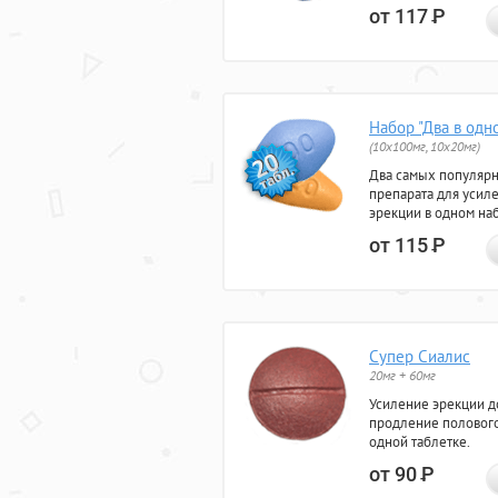
от 117
Р
Набор "Два в одн
(10x100мг, 10x20мг)
Два самых популяр
препарата для усил
эрекции в одном на
от 115
Р
Супер Сиалис
20мг + 60мг
Усиление эрекции до
продление полового
одной таблетке.
от 90
Р