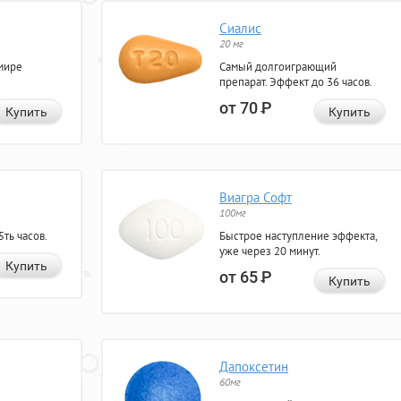
Сиалис
20 мг
мире
Самый долгоиграющий
препарат. Эффект до 36 часов.
от 70
Р
Купить
Купить
Виагра Софт
100мг
ть часов.
Быстрое наступление эффекта,
уже через 20 минут.
Купить
от 65
Р
Купить
Дапоксетин
60мг