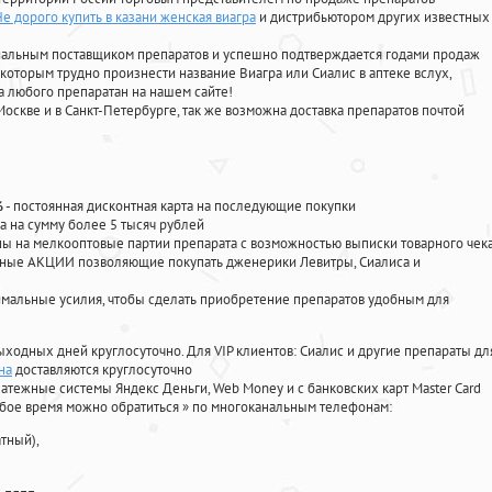
е дорого купить в казани женская виагра
и дистрибьютором других известных
циальным поставщиком препаратов и успешно подтверждается годами продаж
 которым трудно произнести название Виагра или Сиалис в аптеке вслух,
 любого препаратан на нашем сайте!
Москве и в Санкт-Петербурге, так же возможна доставка препаратов почтой
%
- постоянная дисконтная карта на последующие покупки
а на сумму более 5 тысяч рублей
 на мелкооптовые партии препарата с возможностью выписки товарного чек
личные АКЦИИ позволяющие покупать дженерики Левитры, Сиалиса и
мальные усилия, чтобы сделать приобретение препаратов удобным для
ыходных дней круглосуточно. Для VIP клиентов: Сиалис и другие препараты дл
на
доставляются круглосуточно
атежные системы Яндекс Деньги, Web Money и с банковских карт Master Card
юбое время можно обратиться
»
по многоканальным телефонам:
тный),