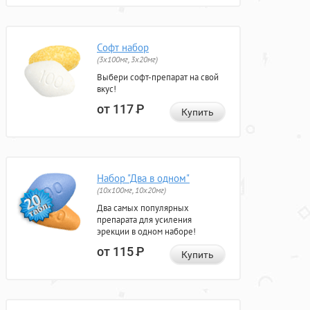
Софт набор
(3x100мг, 3x20мг)
Выбери софт-препарат на свой
вкус!
от 117
Р
Купить
Набор "Два в одном"
(10x100мг, 10x20мг)
Два самых популярных
препарата для усиления
эрекции в одном наборе!
от 115
Р
Купить