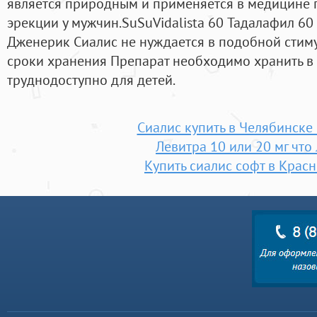
является природным и применяется в медицине 
эрекции у мужчин.SuSuVidalista 60 Тадалафил 60 м
Дженерик Сиалис не нуждается в подобной стиму
сроки хранения Препарат необходимо хранить в 
труднодоступно для детей.
Сиалис купить в Челябинске
Левитра 10 или 20 мг что
Купить сиалис софт в Крас