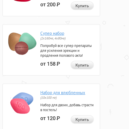
от 200
Р
Купить
Супер набор
(2х160мг, 4х80мг)
Попробуй все супер препараты
для усиления эрекции и
продления полового акта!
от 158
Р
Купить
Набор для влюбленных
(10х100 мг)
Набор для двоих, добавь страсти
в постель!
от 120
Р
Купить