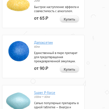
20мг
Быстрое наступление эффекта и
совместимость с алкоголем.
от 65
Р
Купить
Дапоксетин
60мг
Единственный в мире препарат
для предотвращения
преждевременной эякуляции.
от 90
Р
Купить
Super P-force
100мг + 60мг
Самые популярные препараты в
одной таблетке — Виагра и