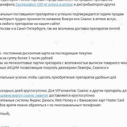
лденафила
,
Силденафил 100 мг купить в аптеке
и дистрибьютором других
циальным поставщиком препаратов и успешно подтверждается годами продаж
 которым трудно произнести название Виагра или Сиалис в аптеке вслух,
 любого препаратан на нашем сайте!
Москве и в Санкт-Петербурге, так же возможна доставка препаратов почтой
%
- постоянная дисконтная карта на последующие покупки
а на сумму более 5 тысяч рублей
 на мелкооптовые партии препарата с возможностью выписки товарного чек
личные АКЦИИ позволяющие покупать дженерики Левитры, Сиалиса и
мальные усилия, чтобы сделать приобретение препаратов удобным для
ыходных дней круглосуточно. Для VIP клиентов: Сиалис и другие препараты дл
дешевую виагру сиалис левитру
доставляются круглосуточно
атежные системы Яндекс Деньги, Web Money и с банковских карт Master Card
юбое время можно обратиться
»
по многоканальным телефонам:
тный),