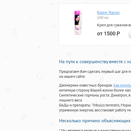
Крем Naron
(100 мг)
Крем для сужения в
от 1500
Р
На пути к совершенству вместе с 
Предлагаем Вам сделать первый шаг для п
на нашем сайте:
Дженерики известных брендов:
Как купить
интимную сторону Вашей жизни более на
Синтетические гормоны роста
: Динатроп, 
лишнего веса
БАДы и препараты:
Tribulus terrestris, М
утраченную энергию, восстановят работу мн
Несколько причино объясняющих 
* Мы являемся первым и единственным на 