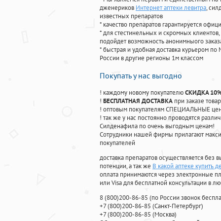
дженериков
Интернет аптеки левитра
, си
известных препаратов
* качество препаратов гарантируется офи
* для стестинельных и скромных клиентов,
подойдет возможность анонимныого заказа
* быстрая и удобная доставка курьером по 
России в другие регионы 1м классом
Покупать у нас выгодно
! каждому новому покупателю
СКИДКА 10
!
БЕСПЛАТНАЯ ДОСТАВКА
при заказе товар
! оптовым покупателям СПЕЦИАЛЬНЫЕ цены
! так же у нас постоянно проводятся раз
Силденафила по очень выгодным ценам!
Cотрудники нашей фирмы прилагают макси
покупателей
доставка препаратов осуществляется без в
потенции, а так же
В какой аптеке купить 
оплата принимаются через электронные пл
или Visa для бесплатной консультации в л
8
(800
)200-86-85
(
по России звонок беспла
+7
(800
)200-86-85
(
Санкт-Петербург)
+7
(800
)200-86-85
(
Москва)