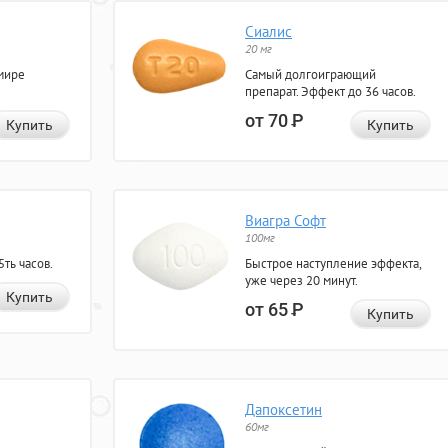
Сиалис
20 мг
мире
Самый долгоиграющий
препарат. Эффект до 36 часов.
от 70
Р
Купить
Купить
Виагра Софт
100мг
ть часов.
Быстрое наступление эффекта,
уже через 20 минут.
Купить
от 65
Р
Купить
Дапоксетин
60мг