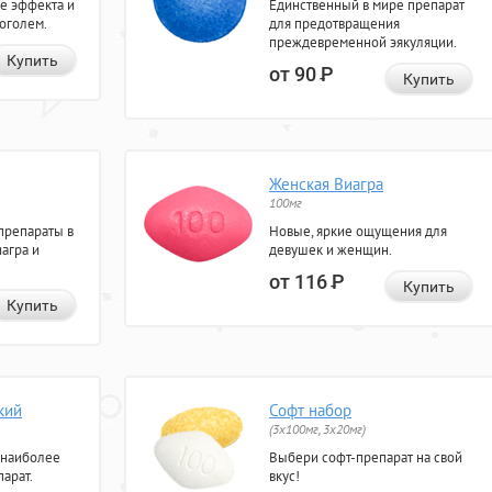
е эффекта и
Единственный в мире препарат
коголем.
для предотвращения
преждевременной эякуляции.
Купить
от 90
Р
Купить
Женская Виагра
100мг
препараты в
Новые, яркие ощущения для
агра и
девушек и женщин.
от 116
Р
Купить
Купить
кий
Софт набор
(3x100мг, 3x20мг)
 наиболее
Выбери софт-препарат на свой
арат.
вкус!