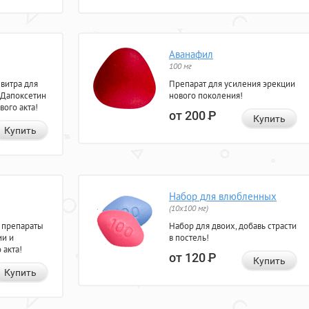
Аванафил
100 мг
евитра для
Препарат для усиления эрекции
 Дапоксетин
нового поколения!
вого акта!
от 200
Р
Купить
Купить
Набор для влюбленных
(10х100 мг)
 препараты
Набор для двоих, добавь страсти
ии и
в постель!
 акта!
от 120
Р
Купить
Купить