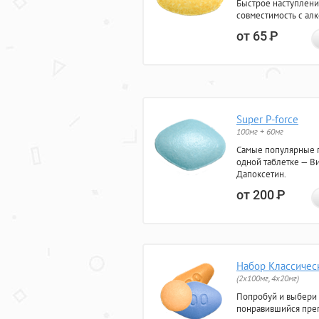
Быстрое наступлени
совместимость с ал
от 65
Р
Super P-force
100мг + 60мг
Самые популярные 
одной таблетке — Ви
Дапоксетин.
от 200
Р
Набор Классичес
(2x100мг, 4x20мг)
Попробуй и выбери
понравившийся преп