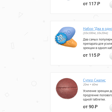
от 117
Р
Набор "Два в одн
(10x100мг, 10x20мг)
Два самых популяр
препарата для усил
эрекции в одном на
от 115
Р
Супер Сиалис
20мг + 60мг
Усиление эрекции до
продление полового
одной таблетке.
от 90
Р