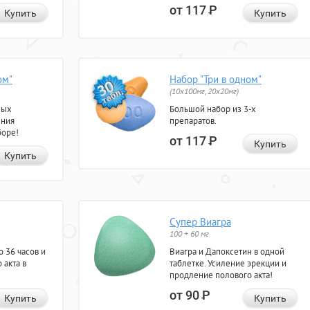
от 117
Р
Купить
Купить
ом"
Набор "Три в одном"
(10x100мг, 20x20мг)
ных
Большой набор из 3-х
ения
препаратов.
боре!
от 117
Р
Купить
Купить
Супер Виагра
100 + 60 мг
 36 часов и
Виагра и Дапоксетин в одной
 акта в
таблетке. Усиление эрекции и
продление полового акта!
от 90
Р
Купить
Купить