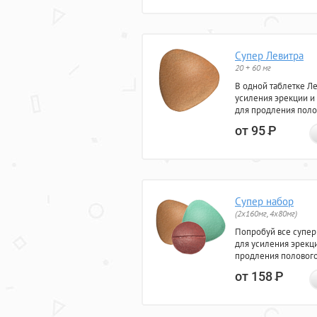
Супер Левитра
20 + 60 мг
В одной таблетке Л
усиления эрекции и
для продления поло
от 95
Р
Супер набор
(2х160мг, 4х80мг)
Попробуй все супер
для усиления эрекц
продления полового
от 158
Р