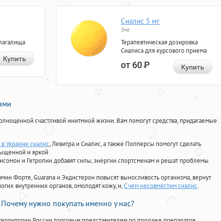
Сиалис 5 мг
5мг
лагалища
Терапевтическая дозировка
Сиалиса для курсового приема
Купить
от 60
Р
Купить
нами
олноценной счастливой инитмной жизни. Вам помогут средства, придагаемые
 в Украине сиалис
, Левитра и Сиалис, а также Попперсы помогут сделать
сыщенной и яркой
Ансомон и Гетропин добавят силы, энергии спортсменам и решат проблемы
ориамин Форте, Guarana и Экдистерон повысят выносливость организма, вернут
огих внутренних органов, омолодят кожу, и,
С чем несовместим сиалис
.
Почему нужно покупать именно у нас?
территории России торговым представителем по продаже препаратов