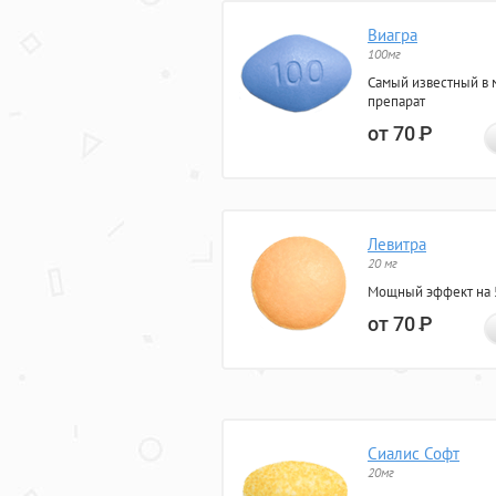
Виагра
100мг
Самый известный в 
препарат
от 70
Р
Левитра
20 мг
Мощный эффект на 5
от 70
Р
Сиалис Софт
20мг