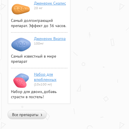
Дженерик Сиалис
20 мг
Самый долгоиграющий
препарат. Эффект до 36 часов.
Дженерик Виагра
100мг
Самый известный в мире
препарат
Набор для
влюбленных
(10х100 мг)
Набор для двоих, добавь
страсти в постель!
Все препараты