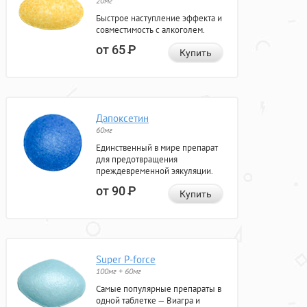
20мг
Быстрое наступление эффекта и
совместимость с алкоголем.
от 65
Р
Купить
Дапоксетин
60мг
Единственный в мире препарат
для предотвращения
преждевременной эякуляции.
от 90
Р
Купить
Super P-force
100мг + 60мг
Самые популярные препараты в
одной таблетке — Виагра и