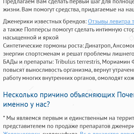
Предлагаем Вам сделать первый шаг для полноц
жизни. Вам помогут средства, придагаемые на на
Дженерики известных брендов:
Отзывы левитра т
а также Попперсы помогут сделать интимную сто
насыщенной и яркой
Синтетические гормоны роста
: Динатроп, Ансомо
энергии спортсменам и решат проблемы лишнего
БАДы и препараты:
Tribulus terrestris, Мориамин
повысят выносливость организма, вернут утрачен
работу многих внутренних органов, омолодят кожу
Несколько причино объясняющих Поче
именно у нас?
* Мы являемся первым и единственным на терри
представителем по продаже препаратов дженер
Железногорск
, силденафила
,
Вс о лекарстве леви