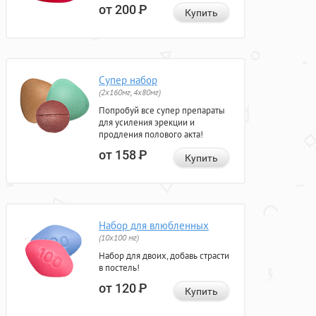
от 200
Р
Купить
Супер набор
(2х160мг, 4х80мг)
Попробуй все супер препараты
для усиления эрекции и
продления полового акта!
от 158
Р
Купить
Набор для влюбленных
(10х100 мг)
Набор для двоих, добавь страсти
в постель!
от 120
Р
Купить