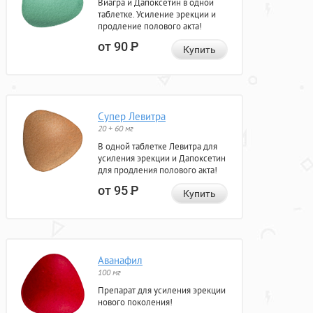
Виагра и Дапоксетин в одной
таблетке. Усиление эрекции и
продление полового акта!
от 90
Р
Купить
Супер Левитра
20 + 60 мг
В одной таблетке Левитра для
усиления эрекции и Дапоксетин
для продления полового акта!
от 95
Р
Купить
Аванафил
100 мг
Препарат для усиления эрекции
нового поколения!