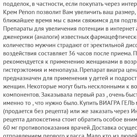
подделок, в частности, если покупать через инте
Крем Penon позволит Вам увеличить ваш размер, 
ближайшее время мы с вами свяжимся для подтвер
Препараты для увеличения потенции в интернет а
дженерики (аналоги) известных фармацефтичес
количество мужчин страдают от эректильной дис
воздействия составляет 36 часов после приема.
рекомендуется к применению женщинами в возрас
гистерэктомия и менопауза. Препарат виагра цен
предназначен для применения у детей и подростко
женщин. Некоторые могут быть несклонными к в
компонентов. Заказывала первый раз , очень быс
именно то , что нужно было. Купить ВИАГРА ГЕЛЬ
(продается без рецепта) или же заказать через И
рецепта дапоксетина стоит обратить особое вни
60 мг противопоказания врачей. Доставка осущес
отправлением первого класса. Мало кто из людей