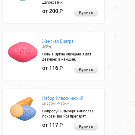
Дапоксетин.
от 200
Р
Купить
Женская Виагра
100мг
Новые, яркие ощущения для
девушек и женщин.
от 116
Р
Купить
Набор Классический
(2x100мг, 4x20мг)
Попробуй и выбери наиболее
понравившийся препарат.
от 117
Р
Купить