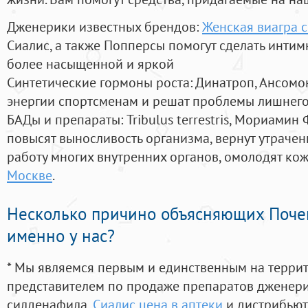
Дженерики известных брендов:
Женская виагра с
Сиалис, а также Попперсы помогут сделать инти
более насыщенной и яркой
Синтетические гормоны роста
: Динатроп, Ансомо
энергии спортсменам и решат проблемы лишнего
БАДы и препараты:
Tribulus terrestris, Мориамин
повысят выносливость организма, вернут утрачен
работу многих внутренних органов, омолодят кожу
Москве
.
Несколько причино объясняющих Поче
именно у нас?
* Мы являемся первым и единственным на терри
представителем по продаже препаратов дженер
силденафила
,
Сиалис цена в аптеки
и дистрибьют