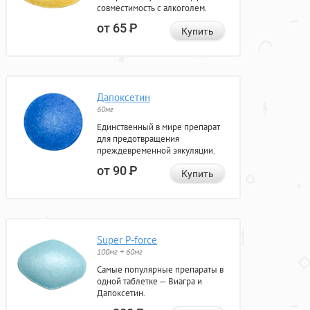
совместимость с алкоголем.
от 65
Р
Купить
Дапоксетин
60мг
Единственный в мире препарат
для предотвращения
преждевременной эякуляции.
от 90
Р
Купить
Super P-force
100мг + 60мг
Самые популярные препараты в
одной таблетке — Виагра и
Дапоксетин.