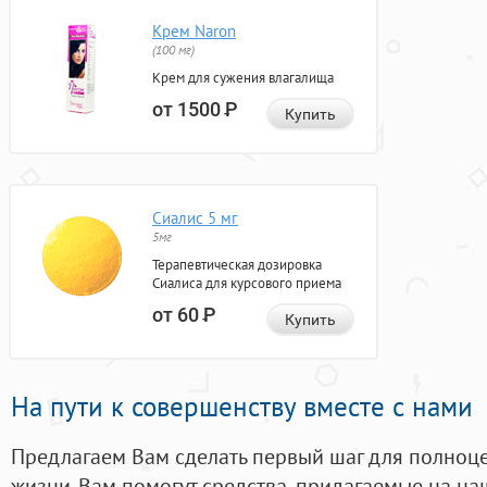
Крем Naron
(100 мг)
Крем для сужения влагалища
от 1500
Р
Купить
Сиалис 5 мг
5мг
Терапевтическая дозировка
Сиалиса для курсового приема
от 60
Р
Купить
На пути к совершенству вместе с нами
Предлагаем Вам сделать первый шаг для полноц
жизни. Вам помогут средства, придагаемые на на