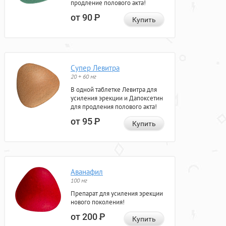
продление полового акта!
от 90
Р
Купить
Супер Левитра
20 + 60 мг
В одной таблетке Левитра для
усиления эрекции и Дапоксетин
для продления полового акта!
от 95
Р
Купить
Аванафил
100 мг
Препарат для усиления эрекции
нового поколения!
от 200
Р
Купить