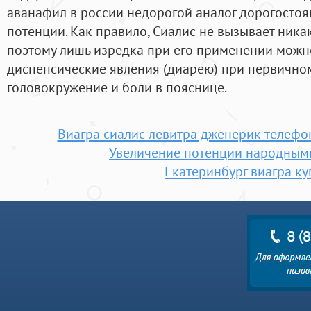
аванафил в россии недорогой аналог дорогосто
потенции. Как правило, Сиалис не вызывает ник
поэтому лишь изредка при его применении можн
диспепсические явления (диарею) при первично
головокружение и боли в пояснице.
Виагра сиалис левитра дженерик телефо
Увеличение потенции народным
Екатеринбург виагра ку