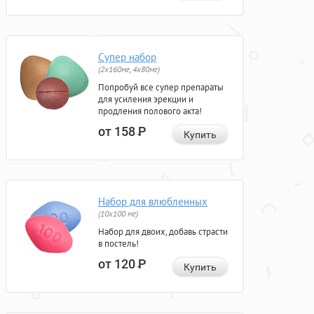
Супер набор
(2х160мг, 4х80мг)
Попробуй все супер препараты
для усиления эрекции и
продления полового акта!
от 158
Р
Купить
Набор для влюбленных
(10х100 мг)
Набор для двоих, добавь страсти
в постель!
от 120
Р
Купить