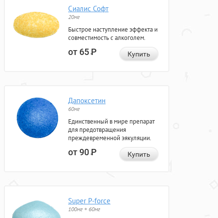
Сиалис Софт
20мг
Быстрое наступление эффекта и
совместимость с алкоголем.
от 65
Р
Купить
Дапоксетин
60мг
Единственный в мире препарат
для предотвращения
преждевременной эякуляции.
от 90
Р
Купить
Super P-force
100мг + 60мг