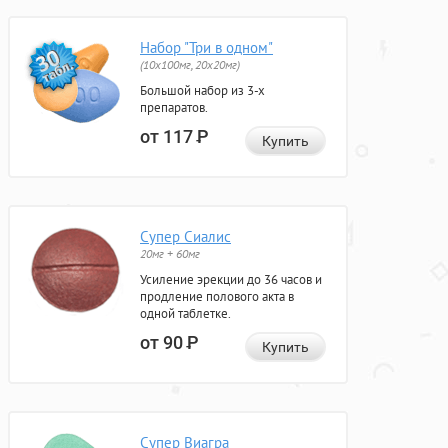
Набор "Три в одном"
(10x100мг, 20x20мг)
Большой набор из 3-х
препаратов.
от 117
Р
Купить
Супер Сиалис
20мг + 60мг
Усиление эрекции до 36 часов и
продление полового акта в
одной таблетке.
от 90
Р
Купить
Супер Виагра