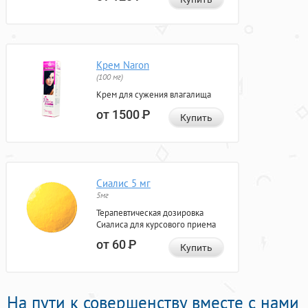
Крем Naron
(100 мг)
Крем для сужения влагалища
от 1500
Р
Купить
Сиалис 5 мг
5мг
Терапевтическая дозировка
Сиалиса для курсового приема
от 60
Р
Купить
На пути к совершенству вместе с нами