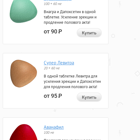
100 + 60 мг
Виагра и Дапоксетин в одной
таблетке. Усиление эрекции и
продление полового акта!
от 90
Р
Купить
Супер Левитра
20 + 60 мг
В одной таблетке Левитра для
усиления эрекции и Дапоксетин
для продления полового акта!
от 95
Р
Купить
Аванафил
100 мг