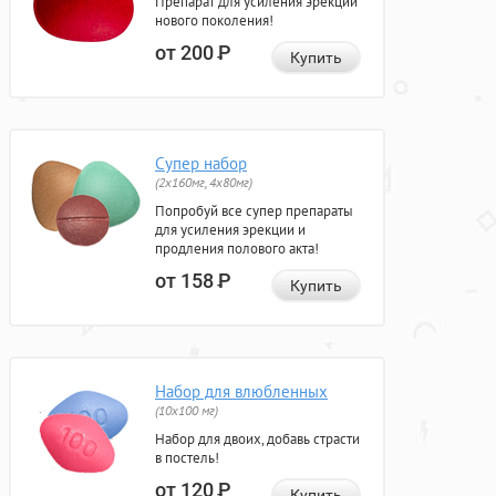
Препарат для усиления эрекции
нового поколения!
от 200
Р
Купить
Супер набор
(2х160мг, 4х80мг)
Попробуй все супер препараты
для усиления эрекции и
продления полового акта!
от 158
Р
Купить
Набор для влюбленных
(10х100 мг)
Набор для двоих, добавь страсти
в постель!
от 120
Р
Купить