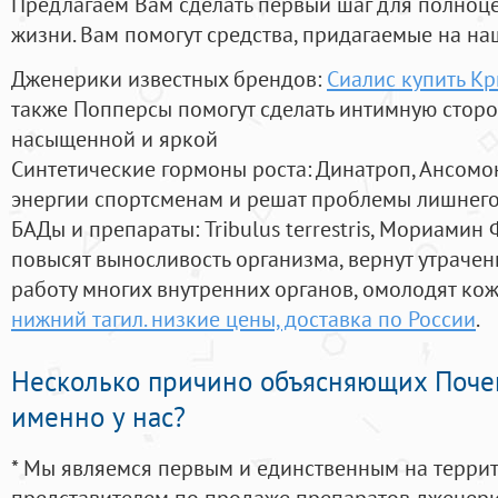
Предлагаем Вам сделать первый шаг для полноц
жизни. Вам помогут средства, придагаемые на на
Дженерики известных брендов:
Сиалис купить Кр
также Попперсы помогут сделать интимную стор
насыщенной и яркой
Синтетические гормоны роста
: Динатроп, Ансомо
энергии спортсменам и решат проблемы лишнего
БАДы и препараты:
Tribulus terrestris, Мориамин
повысят выносливость организма, вернут утрачен
работу многих внутренних органов, омолодят кожу
нижний тагил. низкие цены, доставка по России
.
Несколько причино объясняющих Поче
именно у нас?
* Мы являемся первым и единственным на терри
представителем по продаже препаратов дженер