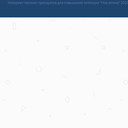
Интернет-магазин препаратов для повышения потенции “Моя аптека” 201