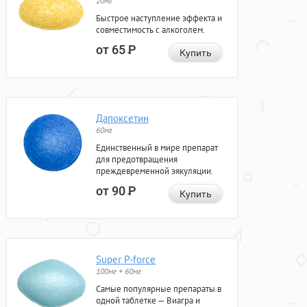
20мг
Быстрое наступление эффекта и
совместимость с алкоголем.
от 65
Р
Купить
Дапоксетин
60мг
Единственный в мире препарат
для предотвращения
преждевременной эякуляции.
от 90
Р
Купить
Super P-force
100мг + 60мг
Самые популярные препараты в
одной таблетке — Виагра и