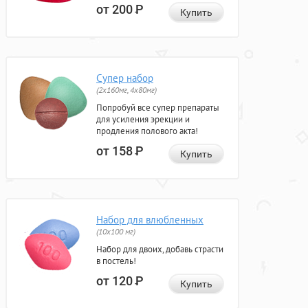
от 200
Р
Купить
Супер набор
(2х160мг, 4х80мг)
Попробуй все супер препараты
для усиления эрекции и
продления полового акта!
от 158
Р
Купить
Набор для влюбленных
(10х100 мг)
Набор для двоих, добавь страсти
в постель!
от 120
Р
Купить