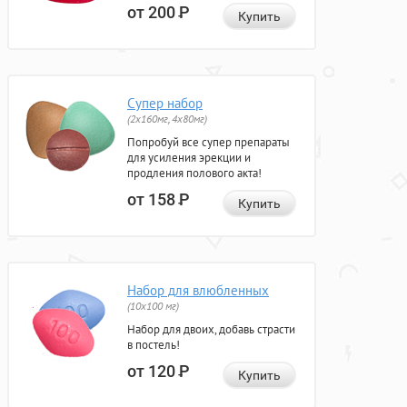
от 200
Р
Купить
Супер набор
(2х160мг, 4х80мг)
Попробуй все супер препараты
для усиления эрекции и
продления полового акта!
от 158
Р
Купить
Набор для влюбленных
(10х100 мг)
Набор для двоих, добавь страсти
в постель!
от 120
Р
Купить