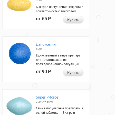
20мг
Быстрое наступление эффекта и
совместимость с алкоголем.
от 65
Р
Купить
Дапоксетин
60мг
Единственный в мире препарат
для предотвращения
преждевременной эякуляции.
от 90
Р
Купить
Super P-force
100мг + 60мг
Самые популярные препараты в
одной таблетке — Виагра и