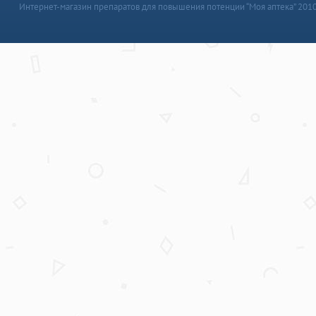
Интернет-магазин препаратов для повышения потенции “Моя аптека” 201