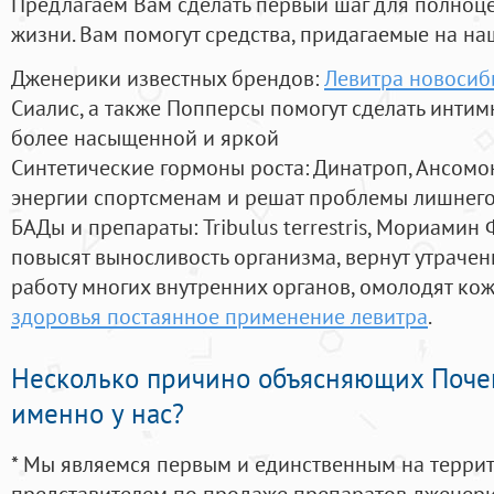
Предлагаем Вам сделать первый шаг для полноц
жизни. Вам помогут средства, придагаемые на на
Дженерики известных брендов:
Левитра новосиб
Сиалис, а также Попперсы помогут сделать инти
более насыщенной и яркой
Синтетические гормоны роста
: Динатроп, Ансомо
энергии спортсменам и решат проблемы лишнего
БАДы и препараты:
Tribulus terrestris, Мориамин
повысят выносливость организма, вернут утрачен
работу многих внутренних органов, омолодят кожу
здоровья постаянное применение левитра
.
Несколько причино объясняющих Поче
именно у нас?
* Мы являемся первым и единственным на терри
представителем по продаже препаратов дженер