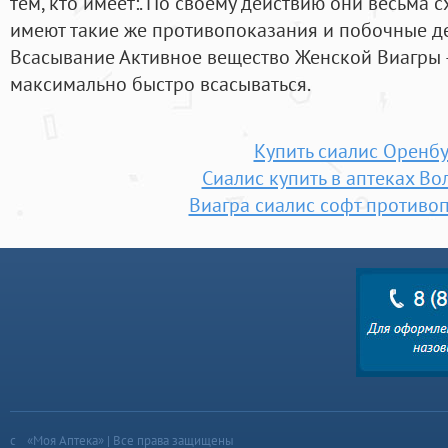
тем, кто имеет:. По своему действию они весьма 
имеют такие же противопоказания и побочные д
Всасывание Активное вещество Женской Виагры 
максимально быстро всасываться.
Купить сиалис Оренбу
Сиалис купить в аптеках Во
Виагра сиалис софт противо
«Моя Аптека» | Все права защищены