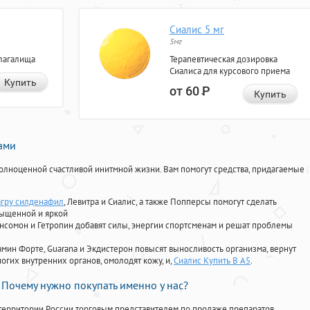
Сиалис 5 мг
5мг
лагалища
Терапевтическая дозировка
Сиалиса для курсового приема
Купить
от 60
Р
Купить
нами
олноценной счастливой инитмной жизни. Вам помогут средства, придагаемые
агру силденафил
, Левитра и Сиалис, а также Попперсы помогут сделать
сыщенной и яркой
Ансомон и Гетропин добавят силы, энергии спортсменам и решат проблемы
ориамин Форте, Guarana и Экдистерон повысят выносливость организма, вернут
огих внутренних органов, омолодят кожу, и,
Сиалис Купить В А5
.
Почему нужно покупать именно у нас?
территории России торговым представителем по продаже препаратов