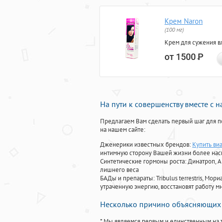
Крем Naron
(100 мг)
Крем для сужения в
от 1500
Р
На пути к совершенству вместе с 
Предлагаем Вам сделать первый шаг для п
на нашем сайте:
Дженерики известных брендов:
Купить ви
интимную сторону Вашей жизни более на
Синтетические гормоны роста
: Динатроп, 
лишнего веса
БАДы и препараты:
Tribulus terrestris, М
утраченную энергию, восстановят работу мн
Несколько причино объясняющих 
* Мы являемся первым и единственным на 