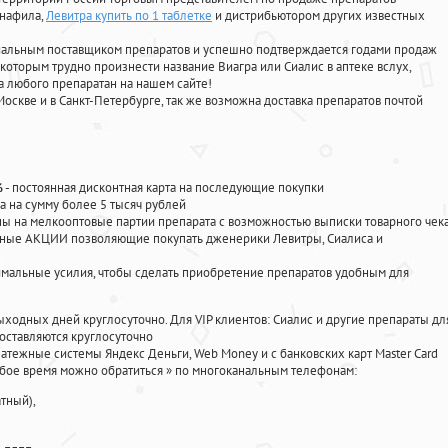
енафила
,
Левитра купить по 1 таблетке
и дистрибьютором других известных
циальным поставщиком препаратов и успешно подтверждается годами продаж
 которым трудно произнести название Виагра или Сиалис в аптеке вслух,
 любого препаратан на нашем сайте!
Москве и в Санкт-Петербурге, так же возможна доставка препаратов почтой
%
- постоянная дисконтная карта на последующие покупки
а на сумму более 5 тысяч рублей
 на мелкооптовые партии препарата с возможностью выписки товарного чек
личные АКЦИИ позволяющие покупать дженерики Левитры, Сиалиса и
мальные усилия, чтобы сделать приобретение препаратов удобным для
ыходных дней круглосуточно. Для VIP клиентов: Сиалис и другие препараты дл
оставляются круглосуточно
атежные системы Яндекс Деньги, Web Money и с банковских карт Master Card
юбое время можно обратиться
»
по многоканальным телефонам:
тный),