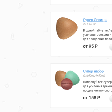
Супер Левитра
20 + 60 мг
В одной таблетке Л
усиления эрекции и
для продления поло
от 95
Р
Супер набор
(2х160мг, 4х80мг)
Попробуй все супер
для усиления эрекц
продления полового
от 158
Р