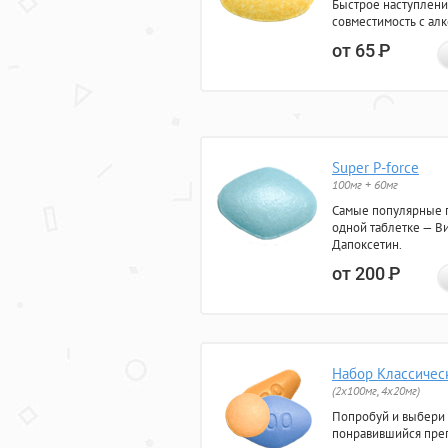
Быстрое наступлени
совместимость с ал
от 65
Р
Super P-force
100мг + 60мг
Самые популярные 
одной таблетке — Ви
Дапоксетин.
от 200
Р
Набор Классичес
(2x100мг, 4x20мг)
Попробуй и выбери
понравившийся преп