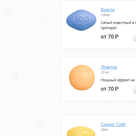
Виагра
100мг
Самый известный в 
препарат
от 70
Р
Левитра
20 мг
Мощный эффект на 5
от 70
Р
Сиалис Софт
20мг