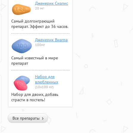
Дженерик Сиалис
20 мг
Самый долгоиграющий
препарат. Эффект до 36 часов.
Дженерик Виагра
100мг
Самый известный в мире
препарат
Набор для
влюбленных
(10х100 мг)
Набор для двоих, добавь
страсти в постель!
Все препараты