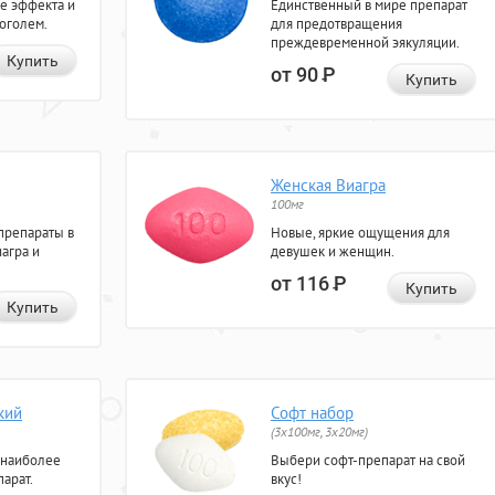
е эффекта и
Единственный в мире препарат
коголем.
для предотвращения
преждевременной эякуляции.
Купить
от 90
Р
Купить
Женская Виагра
100мг
препараты в
Новые, яркие ощущения для
агра и
девушек и женщин.
от 116
Р
Купить
Купить
кий
Софт набор
(3x100мг, 3x20мг)
 наиболее
Выбери софт-препарат на свой
арат.
вкус!