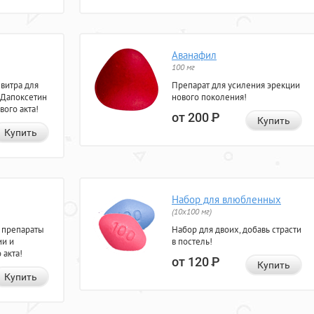
Аванафил
100 мг
евитра для
Препарат для усиления эрекции
 Дапоксетин
нового поколения!
вого акта!
от 200
Р
Купить
Купить
Набор для влюбленных
(10х100 мг)
 препараты
Набор для двоих, добавь страсти
ии и
в постель!
 акта!
от 120
Р
Купить
Купить