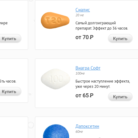
Сиалис
20 мг
мире
Самый долгоиграющий
препарат. Эффект до 36 часов.
от 70
Р
Купить
Купить
Виагра Софт
100мг
ть часов.
Быстрое наступление эффекта,
уже через 20 минут.
Купить
от 65
Р
Купить
Дапоксетин
60мг