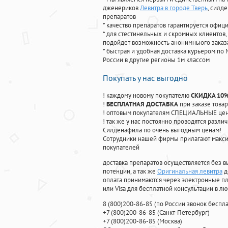
дженериков
Левитра в городе Тверь
, силд
препаратов
* качество препаратов гарантируется офи
* для стестинельных и скромных клиентов,
подойдет возможность анонимныого заказа
* быстрая и удобная доставка курьером по 
России в другие регионы 1м классом
Покупать у нас выгодно
! каждому новому покупателю
СКИДКА 10
!
БЕСПЛАТНАЯ ДОСТАВКА
при заказе товар
! оптовым покупателям СПЕЦИАЛЬНЫЕ цены
! так же у нас постоянно проводятся раз
Силденафила по очень выгодным ценам!
Cотрудники нашей фирмы прилагают макси
покупателей
доставка препаратов осуществляется без в
потенции, а так же
Оригинальная левитра
д
оплата принимаются через электронные пл
или Visa для бесплатной консультации в л
8
(800
)200-86-85
(
по России звонок беспла
+7
(800
)200-86-85
(
Санкт-Петербург)
+7
(800
)200-86-85
(
Москва)