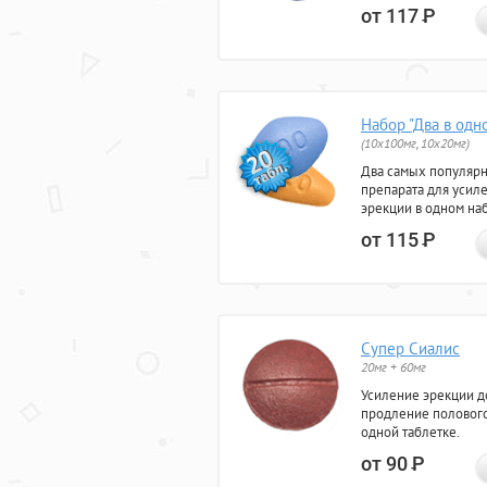
от 117
Р
Набор "Два в одн
(10x100мг, 10x20мг)
Два самых популяр
препарата для усил
эрекции в одном на
от 115
Р
Супер Сиалис
20мг + 60мг
Усиление эрекции до
продление полового
одной таблетке.
от 90
Р