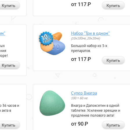
от 117
Р
Купить
Купить
ом"
Набор "Три в одном"
(10x100мг, 20x20мг)
ных
Большой набор из 3-х
ения
препаратов.
боре!
от 117
Р
Купить
Купить
Супер Виагра
100 + 60 мг
 36 часов и
Виагра и Дапоксетин в одной
 акта в
таблетке. Усиление эрекции и
продление полового акта!
от 90
Р
Купить
Купить