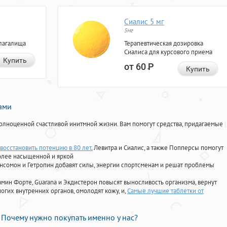
Сиалис 5 мг
5мг
лагалища
Терапевтическая дозировка
Сиалиса для курсового приема
Купить
от 60
Р
Купить
нами
олноценной счастливой инитмной жизни. Вам помогут средства, придагаемые
восстановить потенцию в 80 лет
, Левитра и Сиалис, а также Попперсы помогут
олее насыщенной и яркой
Ансомон и Гетропин добавят силы, энергии спортсменам и решат проблемы
ориамин Форте, Guarana и Экдистерон повысят выносливость организма, вернут
огих внутренних органов, омолодят кожу, и,
Самые лучшие таблетки от
Почему нужно покупать именно у нас?