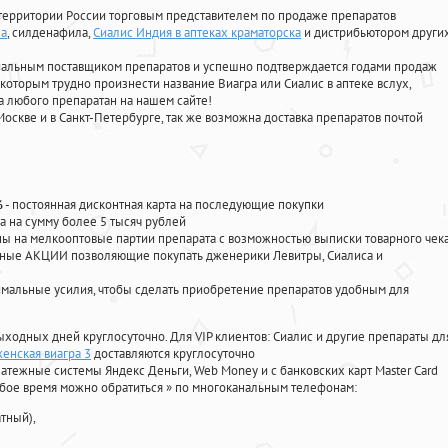
территории России торговым представителем по продаже препаратов
на
, силденафила
,
Сиалис Индия в аптеках краматорска
и дистрибьютором други
циальным поставщиком препаратов и успешно подтверждается годами продаж
 которым трудно произнести название Виагра или Сиалис в аптеке вслух,
 любого препаратан на нашем сайте!
Москве и в Санкт-Петербурге, так же возможна доставка препаратов почтой
%
- постоянная дисконтная карта на последующие покупки
а на сумму более 5 тысяч рублей
 на мелкооптовые партии препарата с возможностью выписки товарного чек
личные АКЦИИ позволяющие покупать дженерики Левитры, Сиалиса и
мальные усилия, чтобы сделать приобретение препаратов удобным для
ыходных дней круглосуточно. Для VIP клиентов: Сиалис и другие препараты дл
женская виагра 3
доставляются круглосуточно
атежные системы Яндекс Деньги, Web Money и с банковских карт Master Card
юбое время можно обратиться
»
по многоканальным телефонам:
тный),