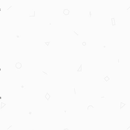
х
а
я