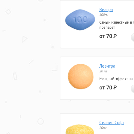
Виагра
100мг
Самый известный в 
препарат
от 70
Р
Левитра
20 мг
Мощный эффект на 5
от 70
Р
Сиалис Софт
20мг