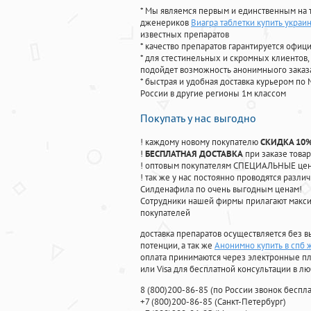
* Мы являемся первым и единственным на 
дженериков
Виагра таблетки купить украи
известных препаратов
* качество препаратов гарантируется офи
* для стестинельных и скромных клиентов,
подойдет возможность анонимныого заказа
* быстрая и удобная доставка курьером по 
России в другие регионы 1м классом
Покупать у нас выгодно
! каждому новому покупателю
СКИДКА 10
!
БЕСПЛАТНАЯ ДОСТАВКА
при заказе товар
! оптовым покупателям СПЕЦИАЛЬНЫЕ цены
! так же у нас постоянно проводятся раз
Силденафила по очень выгодным ценам!
Cотрудники нашей фирмы прилагают макси
покупателей
доставка препаратов осуществляется без в
потенции, а так же
Анонимно купить в спб 
оплата принимаются через электронные пл
или Visa для бесплатной консультации в л
8
(800
)200-86-85
(
по России звонок беспла
+7
(800
)200-86-85
(
Санкт-Петербург)