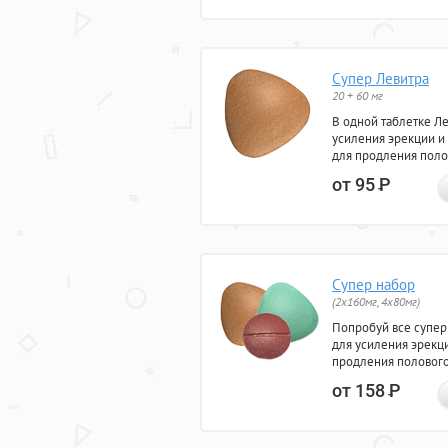
Супер Левитра
20 + 60 мг
В одной таблетке Л
усиления эрекции и
для продления поло
от 95
Р
Супер набор
(2х160мг, 4х80мг)
Попробуй все супер
для усиления эрекц
продления полового
от 158
Р