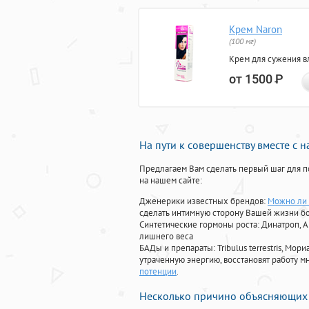
Крем Naron
(100 мг)
Крем для сужения в
от 1500
Р
На пути к совершенству вместе с 
Предлагаем Вам сделать первый шаг для п
на нашем сайте:
Дженерики известных брендов:
Можно ли 
сделать интимную сторону Вашей жизни б
Синтетические гормоны роста
: Динатроп, 
лишнего веса
БАДы и препараты:
Tribulus terrestris, М
утраченную энергию, восстановят работу мн
потенции
.
Несколько причино объясняющих 