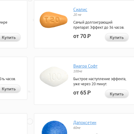
Сиалис
20 мг
мире
Самый долгоиграющий
препарат. Эффект до 36 часов.
от 70
Р
Купить
Купить
Виагра Софт
100мг
ть часов.
Быстрое наступление эффекта,
уже через 20 минут.
Купить
от 65
Р
Купить
Дапоксетин
60мг