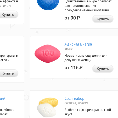
е эффекта и
Единственный в мире препарат
коголем.
для предотвращения
преждевременной эякуляции.
Купить
от 90
Р
Купить
Женская Виагра
100мг
препараты в
Новые, яркие ощущения для
агра и
девушек и женщин.
от 116
Р
Купить
Купить
кий
Софт набор
(3x100мг, 3x20мг)
 наиболее
Выбери софт-препарат на свой
арат.
вкус!