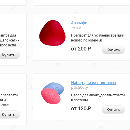
Аванафил
100 мг
евитра для
Препарат для усиления эрекции
 Дапоксетин
нового поколения!
вого акта!
от 200
Р
Купить
Купить
Набор для влюбленных
(10х100 мг)
 препараты
Набор для двоих, добавь страсти
ии и
в постель!
 акта!
от 120
Р
Купить
Купить