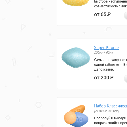
Быстрое наступлени
совместимость с ал
от 65
Р
Super P-force
100мг + 60мг
Самые популярные 
одной таблетке — Ви
Дапоксетин.
от 200
Р
Набор Классичес
(2x100мг, 4x20мг)
Попробуй и выбери
понравившийся преп