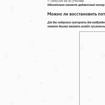
+7
(800
)200-86-85
(
Москва)
Обязательно назовите добавочный номер:
Можно ли восстановить пот
Для Вас недорогие препараты для возбужде
можете дешево заказать онлайн признанны