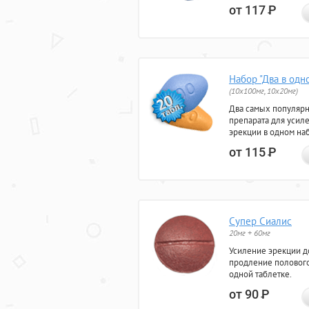
от 117
Р
Набор "Два в одн
(10x100мг, 10x20мг)
Два самых популяр
препарата для усил
эрекции в одном на
от 115
Р
Супер Сиалис
20мг + 60мг
Усиление эрекции до
продление полового
одной таблетке.
от 90
Р