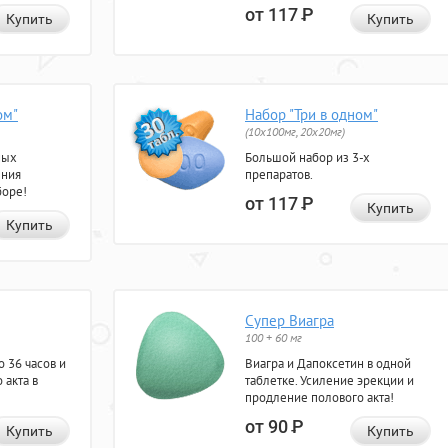
от 117
Р
Купить
Купить
ом"
Набор "Три в одном"
(10x100мг, 20x20мг)
ных
Большой набор из 3-х
ения
препаратов.
боре!
от 117
Р
Купить
Купить
Супер Виагра
100 + 60 мг
 36 часов и
Виагра и Дапоксетин в одной
 акта в
таблетке. Усиление эрекции и
продление полового акта!
от 90
Р
Купить
Купить