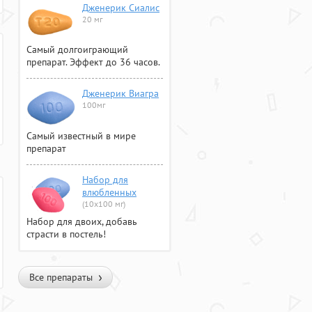
Дженерик Сиалис
20 мг
Самый долгоиграющий
препарат. Эффект до 36 часов.
Дженерик Виагра
100мг
Самый известный в мире
препарат
Набор для
влюбленных
(10х100 мг)
Набор для двоих, добавь
страсти в постель!
Все препараты