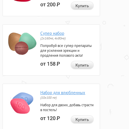
от 200
Р
Купить
Супер набор
(2х160мг, 4х80мг)
Попробуй все супер препараты
для усиления эрекции и
продления полового акта!
от 158
Р
Купить
Набор для влюбленных
(10х100 мг)
Набор для двоих, добавь страсти
в постель!
от 120
Р
Купить