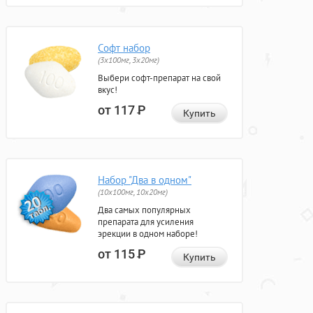
Софт набор
(3x100мг, 3x20мг)
Выбери софт-препарат на свой
вкус!
от 117
Р
Купить
Набор "Два в одном"
(10x100мг, 10x20мг)
Два самых популярных
препарата для усиления
эрекции в одном наборе!
от 115
Р
Купить