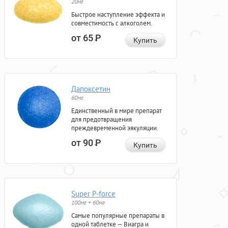
20мг
Быстрое наступление эффекта и
совместимость с алкоголем.
от 65
Р
Купить
Дапоксетин
60мг
Единственный в мире препарат
для предотвращения
преждевременной эякуляции.
от 90
Р
Купить
Super P-force
100мг + 60мг
Самые популярные препараты в
одной таблетке — Виагра и