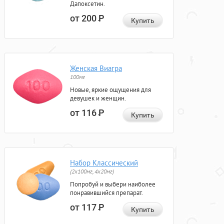
Дапоксетин.
от 200
Р
Купить
Женская Виагра
100мг
Новые, яркие ощущения для
девушек и женщин.
от 116
Р
Купить
Набор Классический
(2x100мг, 4x20мг)
Попробуй и выбери наиболее
понравившийся препарат.
от 117
Р
Купить