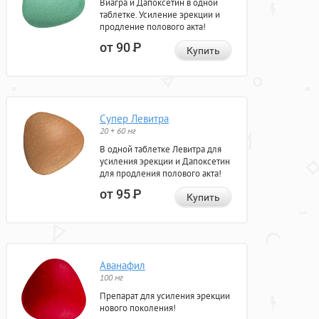
Виагра и Дапоксетин в одной
таблетке. Усиление эрекции и
продление полового акта!
от 90
Р
Купить
Супер Левитра
20 + 60 мг
В одной таблетке Левитра для
усиления эрекции и Дапоксетин
для продления полового акта!
от 95
Р
Купить
Аванафил
100 мг
Препарат для усиления эрекции
нового поколения!