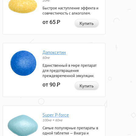
20мг
Быстрое наступление эффекта и
совместимость с алкоголем.
от 65
Р
Купить
Дапоксетин
60мг
Единственный в мире препарат
для предотвращения
преждевременной эякуляции.
от 90
Р
Купить
Super P-force
100мг + 60мг
Самые популярные препараты в
одной таблетке — Виагра и