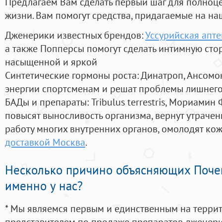
Предлагаем Вам сделать первый шаг для полноц
жизни. Вам помогут средства, придагаемые на на
Дженерики известных брендов:
Уссурийская апте
а также Попперсы помогут сделать интимную сто
насыщенной и яркой
Синтетические гормоны роста
: Динатроп, Ансомо
энергии спортсменам и решат проблемы лишнего
БАДы и препараты:
Tribulus terrestris, Мориамин
повысят выносливость организма, вернут утрачен
работу многих внутренних органов, омолодят кожу
доставкой Москва
.
Несколько причино объясняющих Поче
именно у нас?
* Мы являемся первым и единственным на терри
представителем по продаже препаратов дженер