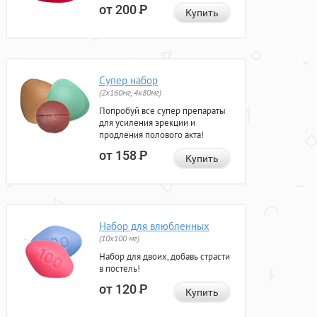
от 200
Р
Купить
Супер набор
(2х160мг, 4х80мг)
Попробуй все супер препараты
для усиления эрекции и
продления полового акта!
от 158
Р
Купить
Набор для влюбленных
(10х100 мг)
Набор для двоих, добавь страсти
в постель!
от 120
Р
Купить