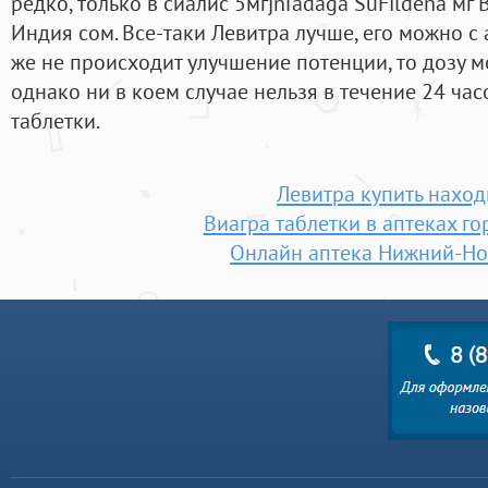
редко, только в сиалис 5мгjnTadaga SuFildena м
Индия сом. Все-таки Левитра лучше, его можно с 
же не происходит улучшение потенции, то дозу м
однако ни в коем случае нельзя в течение 24 ча
таблетки.
Левитра купить наход
Виагра таблетки в аптеках г
Онлайн аптека Нижний-Но