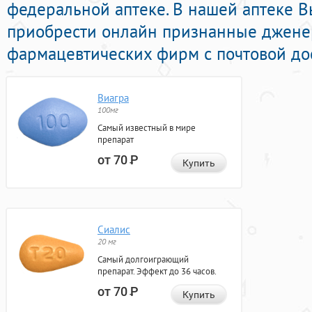
федеральной аптеке. В нашей аптеке 
приобрести онлайн признанные джен
фармацевтических фирм с почтовой дос
Виагра
100мг
Самый известный в мире
препарат
от 70
Р
Купить
Сиалис
20 мг
Самый долгоиграющий
препарат. Эффект до 36 часов.
от 70
Р
Купить