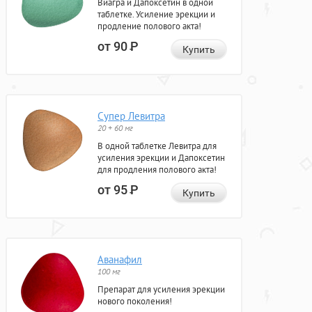
Виагра и Дапоксетин в одной
таблетке. Усиление эрекции и
продление полового акта!
от 90
Р
Купить
Супер Левитра
20 + 60 мг
В одной таблетке Левитра для
усиления эрекции и Дапоксетин
для продления полового акта!
от 95
Р
Купить
Аванафил
100 мг
Препарат для усиления эрекции
нового поколения!