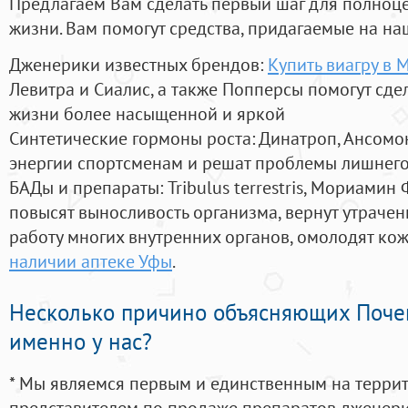
Предлагаем Вам сделать первый шаг для полноц
жизни. Вам помогут средства, придагаемые на на
Дженерики известных брендов:
Купить виагру в 
Левитра и Сиалис, а также Попперсы помогут сд
жизни более насыщенной и яркой
Синтетические гормоны роста
: Динатроп, Ансомо
энергии спортсменам и решат проблемы лишнего
БАДы и препараты:
Tribulus terrestris, Мориамин
повысят выносливость организма, вернут утрачен
работу многих внутренних органов, омолодят кожу
наличии аптеке Уфы
.
Несколько причино объясняющих Поче
именно у нас?
* Мы являемся первым и единственным на терри
представителем по продаже препаратов дженер