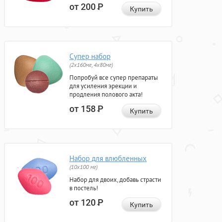
от 200
Р
Купить
Супер набор
(2х160мг, 4х80мг)
Попробуй все супер препараты
для усиления эрекции и
продления полового акта!
от 158
Р
Купить
Набор для влюбленных
(10х100 мг)
Набор для двоих, добавь страсти
в постель!
от 120
Р
Купить