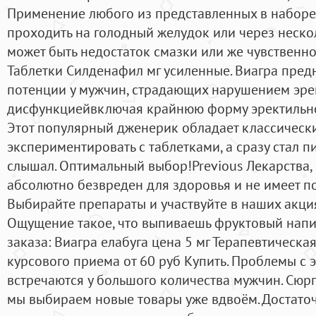
Применение любого из представленных в набор
проходить на голодный желудок или через нескол
может быть недостаток смазки или же чувственно
Таблетки Силденафил мг усиленные. Виагра пред
потенции у мужчин, страдающих нарушением эре
дисфункциейвключая крайнюю форму эректильно
Этот популярный дженерик обладает классическ
экспериментировать с таблетками, а сразу стал п
слышал. Оптимальный выбор!Previous Лекарства
абсолютно безвреден для здоровья и не имеет п
Выбирайте препараты и участвуйте в наших акциях!
Ощущение такое, что выпиваешь фруктовый напи
заказа: Виагра елабуга цена 5 мг Терапевтическа
курсового приема от 60 руб Купить. Проблемы с
встречаются у большого количества мужчин. Сюрп
мы выбираем новые товары уже вдвоём. Достаточ