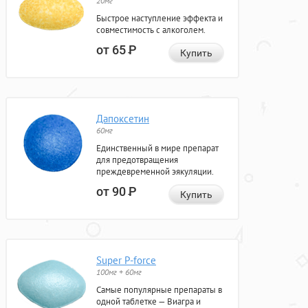
20мг
Быстрое наступление эффекта и
совместимость с алкоголем.
от 65
Р
Купить
Дапоксетин
60мг
Единственный в мире препарат
для предотвращения
преждевременной эякуляции.
от 90
Р
Купить
Super P-force
100мг + 60мг
Самые популярные препараты в
одной таблетке — Виагра и