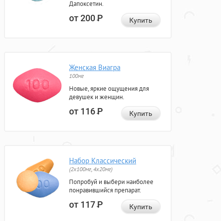
Дапоксетин.
от 200
Р
Купить
Женская Виагра
100мг
Новые, яркие ощущения для
девушек и женщин.
от 116
Р
Купить
Набор Классический
(2x100мг, 4x20мг)
Попробуй и выбери наиболее
понравившийся препарат.
от 117
Р
Купить