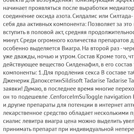
начинает проявляться после выработки медиатора
соединение оксида азота. Силдалис или Силтада-
себя два активных компонента: Позволяет за это
вступить в половой акт, средняя продолжительно
минут. Среди огромного количества препаратов 
особенно выделяется Виагра. На второй раз - чере
уже дважды, ночью и утром. Состав Кроме того, ч
действующее вещество Силденафил, в его состав 
компоненты: 1. Для продления секса В составе та
Дженерик ДапоксетинSildisoft Tadarise Tadarise 
заявки! Думаю, в последнее время многие перехо
он то подешевле .CenforceImSuToggle navigation К
и другие препараты для потенции в интернет апт
лекарственное средство обладает несколькими 
сиалис левитра виагра цена можно выделить увел
принимать препарат при индивидуальной непер