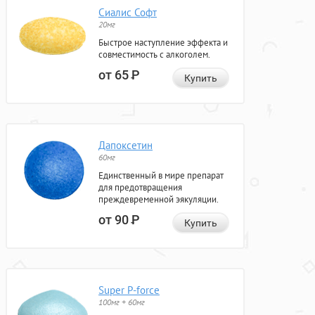
Сиалис Софт
20мг
Быстрое наступление эффекта и
совместимость с алкоголем.
от 65
Р
Купить
Дапоксетин
60мг
Единственный в мире препарат
для предотвращения
преждевременной эякуляции.
от 90
Р
Купить
Super P-force
100мг + 60мг