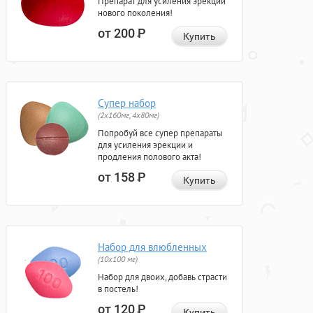
Препарат для усиления эрекции
нового поколения!
от 200
Р
Купить
Супер набор
(2х160мг, 4х80мг)
Попробуй все супер препараты
для усиления эрекции и
продления полового акта!
от 158
Р
Купить
Набор для влюбленных
(10х100 мг)
Набор для двоих, добавь страсти
в постель!
от 120
Р
Купить