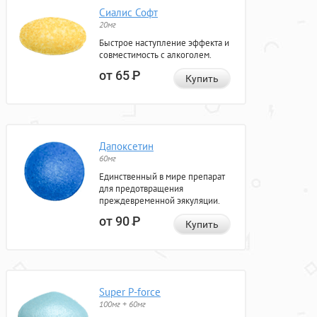
Сиалис Софт
20мг
Быстрое наступление эффекта и
совместимость с алкоголем.
от 65
Р
Купить
Дапоксетин
60мг
Единственный в мире препарат
для предотвращения
преждевременной эякуляции.
от 90
Р
Купить
Super P-force
100мг + 60мг