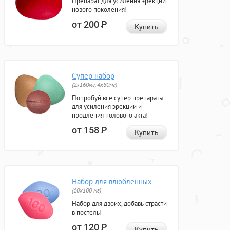
Препарат для усиления эрекции
нового поколения!
от 200
Р
Купить
Супер набор
(2х160мг, 4х80мг)
Попробуй все супер препараты
для усиления эрекции и
продления полового акта!
от 158
Р
Купить
Набор для влюбленных
(10х100 мг)
Набор для двоих, добавь страсти
в постель!
от 120
Р
Купить