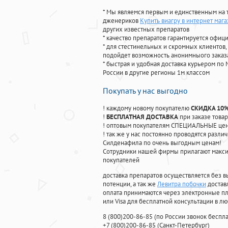
* Мы являемся первым и единственным на 
дженериков
Купить виагру в интернет мага
других известных препаратов
* качество препаратов гарантируется офи
* для стестинельных и скромных клиентов,
подойдет возможность анонимныого заказа
* быстрая и удобная доставка курьером по 
России в другие регионы 1м классом
Покупать у нас выгодно
! каждому новому покупателю
СКИДКА 10
!
БЕСПЛАТНАЯ ДОСТАВКА
при заказе товар
! оптовым покупателям СПЕЦИАЛЬНЫЕ цены
! так же у нас постоянно проводятся раз
Силденафила по очень выгодным ценам!
Cотрудники нашей фирмы прилагают макси
покупателей
доставка препаратов осуществляется без в
потенции, а так же
Левитра побочки
достав
оплата принимаются через электронные пл
или Visa для бесплатной консультации в л
8
(800
)200-86-85
(
по России звонок беспла
+7
(800
)200-86-85
(
Санкт-Петербург)