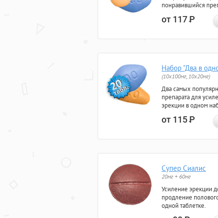
понравившийся преп
от 117
Р
Набор "Два в одн
(10x100мг, 10x20мг)
Два самых популяр
препарата для усил
эрекции в одном на
от 115
Р
Супер Сиалис
20мг + 60мг
Усиление эрекции до
продление полового
одной таблетке.