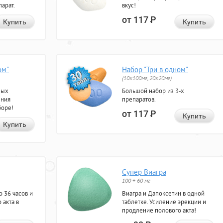
арат.
вкус!
от 117
Р
Купить
Купить
ом"
Набор "Три в одном"
(10x100мг, 20x20мг)
ных
Большой набор из 3-х
ения
препаратов.
боре!
от 117
Р
Купить
Купить
Супер Виагра
100 + 60 мг
 36 часов и
Виагра и Дапоксетин в одной
 акта в
таблетке. Усиление эрекции и
продление полового акта!