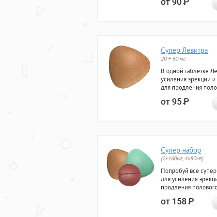
от 90
Р
Супер Левитра
20 + 60 мг
В одной таблетке Л
усиления эрекции и
для продления поло
от 95
Р
Супер набор
(2х160мг, 4х80мг)
Попробуй все супер
для усиления эрекц
продления полового
от 158
Р