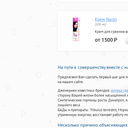
Крем Naron
(100 мг)
Крем для сужения в
от 1500
Р
На пути к совершенству вместе с 
Предлагаем Вам сделать первый шаг для п
на нашем сайте:
Дженерики известных брендов:
Аптека гд
сторону Вашей жизни более насыщенной 
Синтетические гормоны роста
: Динатроп, 
лишнего веса
БАДы и препараты:
Tribulus terrestris, М
утраченную энергию, восстановят работу мн
Несколько причино объясняющих 