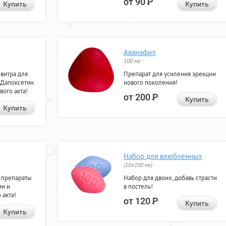
от 90
Р
Купить
Купить
Аванафил
100 мг
евитра для
Препарат для усиления эрекции
 Дапоксетин
нового поколения!
вого акта!
от 200
Р
Купить
Купить
Набор для влюбленных
(10х100 мг)
 препараты
Набор для двоих, добавь страсти
ии и
в постель!
 акта!
от 120
Р
Купить
Купить