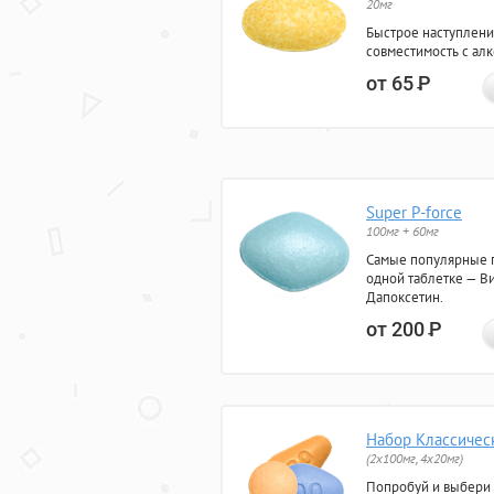
20мг
Быстрое наступлени
совместимость с ал
от 65
Р
Super P-force
100мг + 60мг
Самые популярные 
одной таблетке — Ви
Дапоксетин.
от 200
Р
Набор Классичес
(2x100мг, 4x20мг)
Попробуй и выбери