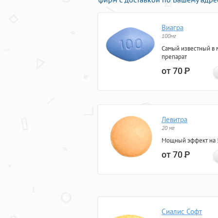
Виагра
100мг
Самый известный в 
препарат
от 70
Р
Левитра
20 мг
Мощный эффект на 5
от 70
Р
Сиалис Софт