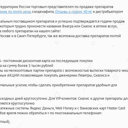
территории России торговым представителем по продаже препаратов
зине по почте цена
, силденафила
,
Отзывы о сиалис 40 мг
и дистрибьютором
циальным поставщиком препаратов и успешно подтверждается годами продаж
 которым трудно произнести название Виагра или Сиалис в аптеке вслух,
 любого препаратан на нашем сайте!
Москве и в Санкт-Петербурге, так же возможна доставка препаратов почтой
%
- постоянная дисконтная карта на последующие покупки
а на сумму более 5 тысяч рублей
 на мелкооптовые партии препарата с возможностью выписки товарного чек
личные АКЦИИ позволяющие покупать дженерики Левитры, Сиалиса и
мальные усилия, чтобы сделать приобретение препаратов удобным для
ыходных дней круглосуточно. Для VIP клиентов: Сиалис и другие препараты дл
ляются круглосуточно
атежные системы Яндекс Деньги, Web Money и с банковских карт Master Card
юбое время можно обратиться
»
по многоканальным телефонам:
тный),