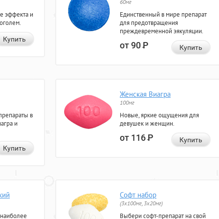
60мг
е эффекта и
Единственный в мире препарат
коголем.
для предотвращения
преждевременной эякуляции.
Купить
от 90
Р
Купить
Женская Виагра
100мг
препараты в
Новые, яркие ощущения для
агра и
девушек и женщин.
от 116
Р
Купить
Купить
кий
Софт набор
(3x100мг, 3x20мг)
 наиболее
Выбери софт-препарат на свой