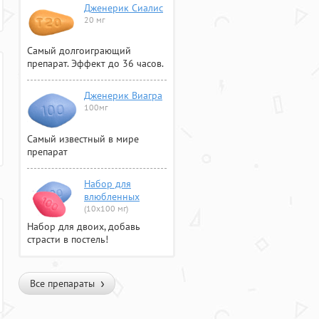
Дженерик Сиалис
20 мг
Самый долгоиграющий
препарат. Эффект до 36 часов.
Дженерик Виагра
100мг
Самый известный в мире
препарат
Набор для
влюбленных
(10х100 мг)
Набор для двоих, добавь
страсти в постель!
Все препараты