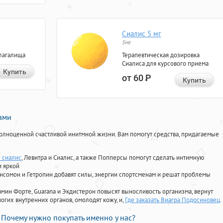
Сиалис 5 мг
5мг
лагалища
Терапевтическая дозировка
Сиалиса для курсового приема
Купить
от 60
Р
Купить
нами
олноценной счастливой инитмной жизни. Вам помогут средства, придагаемые
е сиалис
, Левитра и Сиалис, а также Попперсы помогут сделать интимную
и яркой
Ансомон и Гетропин добавят силы, энергии спортсменам и решат проблемы
ориамин Форте, Guarana и Экдистерон повысят выносливость организма, вернут
огих внутренних органов, омолодят кожу, и,
Где заказать Виагра Подосиновец
.
Почему нужно покупать именно у нас?