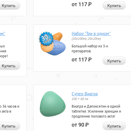
от 117
Р
Купить
Купить
ом"
Набор "Три в одном"
(10x100мг, 20x20мг)
ных
Большой набор из 3-х
ения
препаратов.
боре!
от 117
Р
Купить
Купить
Супер Виагра
100 + 60 мг
 36 часов и
Виагра и Дапоксетин в одной
 акта в
таблетке. Усиление эрекции и
продление полового акта!
от 90
Р
Купить
Купить