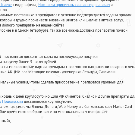
в Киеве
, силденафила
,
Можно ли принимать сиалис сердечникам
и
атов
циальным поставщиком препаратов и успешно подтверждается годами продаж
 которым трудно произнести название Виагра или Сиалис в аптеке вслух,
 любого препаратан на нашем сайте!
Москве и в Санкт-Петербурге, так же возможна доставка препаратов почтой
%
- постоянная дисконтная карта на последующие покупки
а на сумму более 5 тысяч рублей
 на мелкооптовые партии препарата с возможностью выписки товарного чек
личные АКЦИИ позволяющие покупать дженерики Левитры, Сиалиса и
мальные усилия, чтобы сделать приобретение препаратов удобным для
ыходных дней круглосуточно. Для VIP клиентов: Сиалис и другие препараты дл
ец Подольский
доставляются круглосуточно
атежные системы Яндекс Деньги, Web Money и с банковских карт Master Card
юбое время можно обратиться
»
по многоканальным телефонам:
тный),