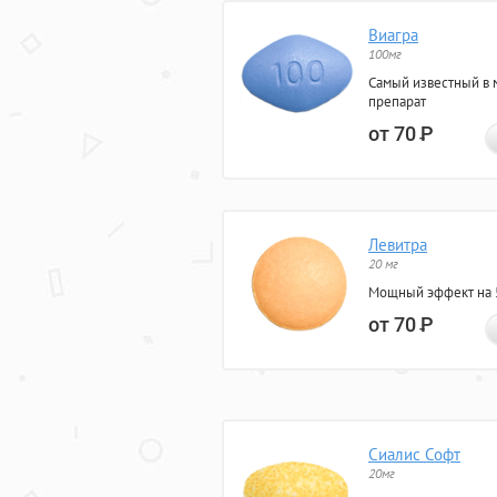
Виагра
100мг
Самый известный в 
препарат
от 70
Р
Левитра
20 мг
Мощный эффект на 5
от 70
Р
Сиалис Софт
20мг