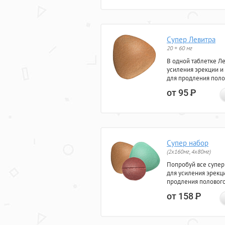
Супер Левитра
20 + 60 мг
В одной таблетке Л
усиления эрекции и
для продления поло
от 95
Р
Супер набор
(2х160мг, 4х80мг)
Попробуй все супер
для усиления эрекц
продления полового
от 158
Р