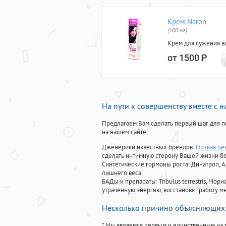
Крем Naron
(100 мг)
Крем для сужения в
от 1500
Р
На пути к совершенству вместе с 
Предлагаем Вам сделать первый шаг для п
на нашем сайте:
Дженерики известных брендов:
Низкая це
сделать интимную сторону Вашей жизни б
Синтетические гормоны роста
: Динатроп, 
лишнего веса
БАДы и препараты:
Tribulus terrestris, М
утраченную энергию, восстановят работу мн
Несколько причино объясняющих 
* Мы являемся первым и единственным на 