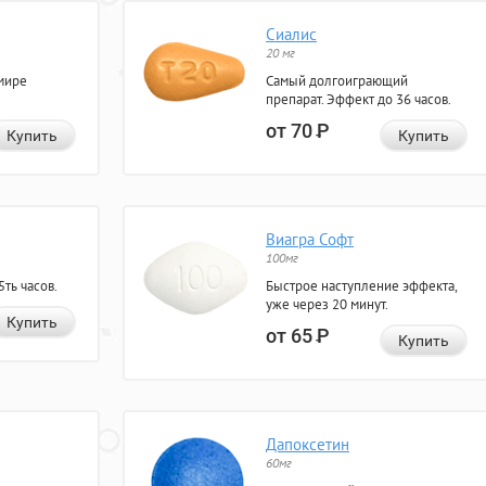
Сиалис
20 мг
мире
Самый долгоиграющий
препарат. Эффект до 36 часов.
от 70
Р
Купить
Купить
Виагра Софт
100мг
ть часов.
Быстрое наступление эффекта,
уже через 20 минут.
Купить
от 65
Р
Купить
Дапоксетин
60мг