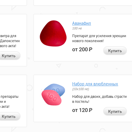
Аванафил
100 мг
евитра для
Препарат для усиления эрекции
 Дапоксетин
нового поколения!
вого акта!
от 200
Р
Купить
Купить
Набор для влюбленных
(10х100 мг)
 препараты
Набор для двоих, добавь страсти
ии и
в постель!
 акта!
от 120
Р
Купить
Купить