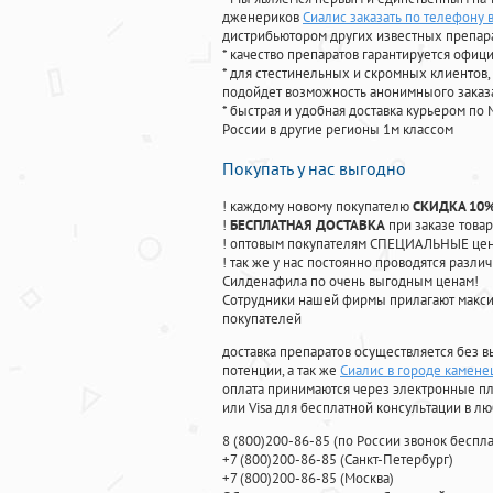
дженериков
Сиалис заказать по телефону 
дистрибьютором других известных препар
* качество препаратов гарантируется офи
* для стестинельных и скромных клиентов,
подойдет возможность анонимныого заказа
* быстрая и удобная доставка курьером по 
России в другие регионы 1м классом
Покупать у нас выгодно
! каждому новому покупателю
СКИДКА 10
!
БЕСПЛАТНАЯ ДОСТАВКА
при заказе товар
! оптовым покупателям СПЕЦИАЛЬНЫЕ цены
! так же у нас постоянно проводятся раз
Силденафила по очень выгодным ценам!
Cотрудники нашей фирмы прилагают макси
покупателей
доставка препаратов осуществляется без в
потенции, а так же
Сиалис в городе камен
оплата принимаются через электронные пл
или Visa для бесплатной консультации в л
8
(800
)200-86-85
(
по России звонок беспла
+7
(800
)200-86-85
(
Санкт-Петербург)
+7
(800
)200-86-85
(
Москва)