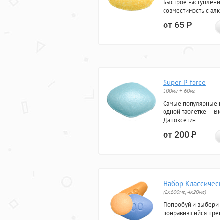
Быстрое наступлени
совместимость с ал
от 65
Р
Super P-force
100мг + 60мг
Самые популярные 
одной таблетке — Ви
Дапоксетин.
от 200
Р
Набор Классичес
(2x100мг, 4x20мг)
Попробуй и выбери
понравившийся преп