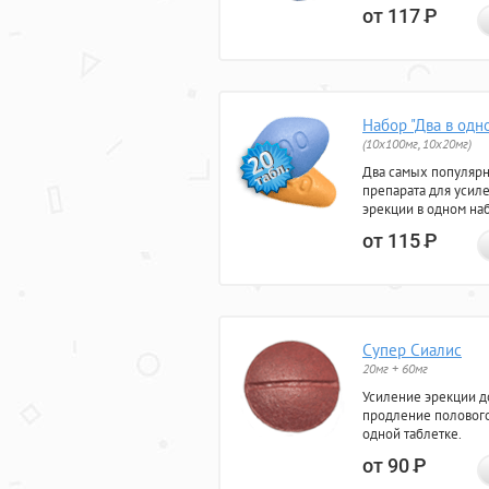
от 117
Р
Набор "Два в одн
(10x100мг, 10x20мг)
Два самых популяр
препарата для усил
эрекции в одном на
от 115
Р
Супер Сиалис
20мг + 60мг
Усиление эрекции до
продление полового
одной таблетке.
от 90
Р