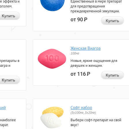
е эффекта и
Единственный в мире препарат
коголем.
для предотвращения
преждевременной эякуляции.
Купить
от 90
Р
Купить
Женская Виагра
100мг
препараты в
Новые, яркие ощущения для
агра и
девушек и женщин.
от 116
Р
Купить
Купить
кий
Софт набор
(3x100мг, 3x20мг)
 наиболее
Выбери софт-препарат на свой
арат.
вкус!