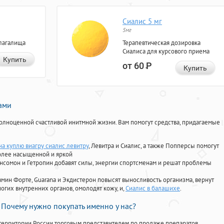
Сиалис 5 мг
5мг
лагалища
Терапевтическая дозировка
Сиалиса для курсового приема
Купить
от 60
Р
Купить
нами
олноценной счастливой инитмной жизни. Вам помогут средства, придагаемые
на куплю виагру сиалис левитру
, Левитра и Сиалис, а также Попперсы помогут
олее насыщенной и яркой
Ансомон и Гетропин добавят силы, энергии спортсменам и решат проблемы
ориамин Форте, Guarana и Экдистерон повысят выносливость организма, вернут
огих внутренних органов, омолодят кожу, и,
Сиалис в балашихе
.
Почему нужно покупать именно у нас?
территории России торговым представителем по продаже препаратов