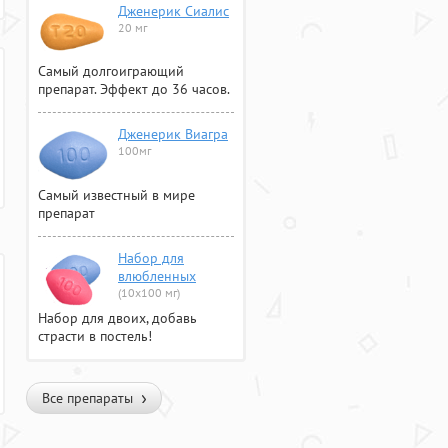
Дженерик Сиалис
20 мг
Самый долгоиграющий
препарат. Эффект до 36 часов.
Дженерик Виагра
100мг
Самый известный в мире
препарат
Набор для
влюбленных
(10х100 мг)
Набор для двоих, добавь
страсти в постель!
Все препараты