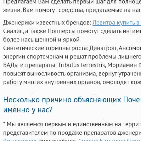
Предлагаем Вам сделать первый шаг для полноц
жизни. Вам помогут средства, придагаемые на на
Дженерики известных брендов:
Левитра купить в
Сиалис, а также Попперсы помогут сделать инти
более насыщенной и яркой
Синтетические гормоны роста
: Динатроп, Ансомо
энергии спортсменам и решат проблемы лишнего
БАДы и препараты:
Tribulus terrestris, Мориамин
повысят выносливость организма, вернут утрачен
работу многих внутренних органов, омолодят кожу
Несколько причино объясняющих Поче
именно у нас?
* Мы являемся первым и единственным на терри
представителем по продаже препаратов дженер
Крыловская
, силденафила
,
Сиалис 5 мг цена Сургу