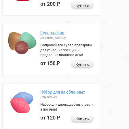
от 200
Р
Купить
Супер набор
(2х160мг, 4х80мг)
Попробуй все супер препараты
для усиления эрекции и
продления полового акта!
от 158
Р
Купить
Набор для влюбленных
(10х100 мг)
Набор для двоих, добавь страсти
в постель!
от 120
Р
Купить