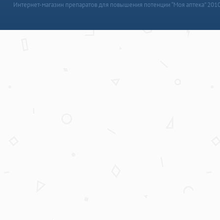
Интернет-магазин препаратов для повышения потенции “Моя аптека” 201