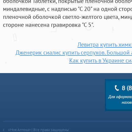
оболочкой Таблетки, покрытые пленочной оболоч
миндалевидные, с надписью "С 20" на одной стор
пленочной оболочкой светло-желтого цвета, мин
стороне нанесена гравировка "С 5".
Левитра купить химк
Дженерик сиалис купить серпухов. Большой
Как купить в Украине с
«Моя Аптека» | Все права защищены