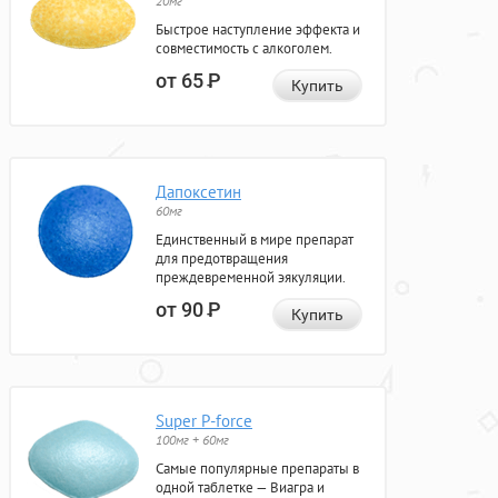
20мг
Быстрое наступление эффекта и
совместимость с алкоголем.
от 65
Р
Купить
Дапоксетин
60мг
Единственный в мире препарат
для предотвращения
преждевременной эякуляции.
от 90
Р
Купить
Super P-force
100мг + 60мг
Самые популярные препараты в
одной таблетке — Виагра и