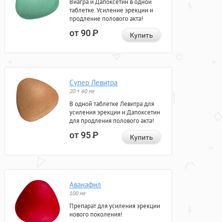
Виагра и Дапоксетин в одной
таблетке. Усиление эрекции и
продление полового акта!
от 90
Р
Купить
Супер Левитра
20 + 60 мг
В одной таблетке Левитра для
усиления эрекции и Дапоксетин
для продления полового акта!
от 95
Р
Купить
Аванафил
100 мг
Препарат для усиления эрекции
нового поколения!