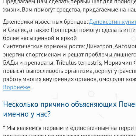
Предлагаем Вам сделать первый шаг для полноц
жизни. Вам помогут средства, придагаемые на на
Дженерики известных брендов:
Дапоксетин купит
и Сиалис, а также Попперсы помогут сделать ин
более насыщенной и яркой
Синтетические гормоны роста
: Динатроп, Ансомо
энергии спортсменам и решат проблемы лишнего
БАДы и препараты:
Tribulus terrestris, Мориамин
повысят выносливость организма, вернут утрачен
работу многих внутренних органов, омолодят кожу
Воронеже
.
Несколько причино объясняющих Поче
именно у нас?
* Мы являемся первым и единственным на терри
представителем по продаже препаратов дженер