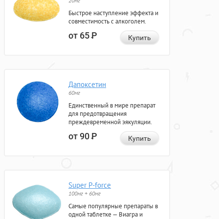
20мг
Быстрое наступление эффекта и
совместимость с алкоголем.
от 65
Р
Купить
Дапоксетин
60мг
Единственный в мире препарат
для предотвращения
преждевременной эякуляции.
от 90
Р
Купить
Super P-force
100мг + 60мг
Самые популярные препараты в
одной таблетке — Виагра и