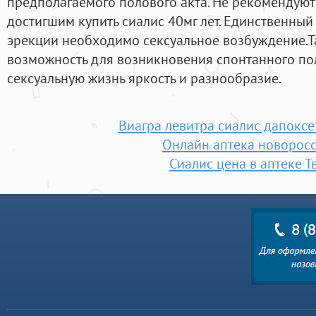
предполагаемого полового акта. Не рекомендуют 
достигшим купить сиалис 40мг лет. Единственны
эрекции необходимо сексуальное возбуждение.Т
возможность для возникновения спонтанного пол
сексуальную жизнь яркость и разнообразие.
Виагра левитра сиалис дапоксе
Онлайн аптека новорос
Сиалис цена в аптеке Т