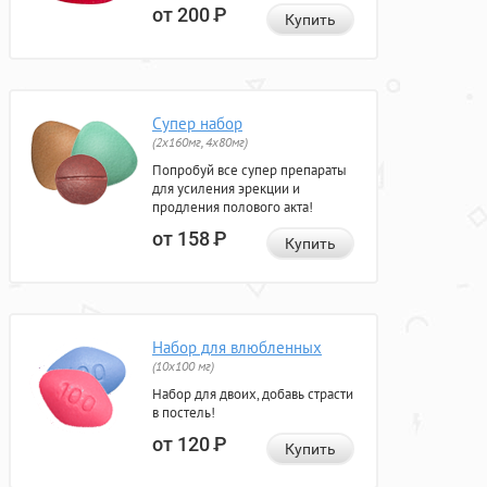
от 200
Р
Купить
Супер набор
(2х160мг, 4х80мг)
Попробуй все супер препараты
для усиления эрекции и
продления полового акта!
от 158
Р
Купить
Набор для влюбленных
(10х100 мг)
Набор для двоих, добавь страсти
в постель!
от 120
Р
Купить