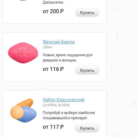
Дапоксетин.
от 200
Р
Купить
Женская Виагра
100мг
Новые, яркие ощущения для
девушек и женщин.
от 116
Р
Купить
Набор Классический
(2x100мг, 4x20мг)
Попробуй и выбери наиболее
понравившийся препарат.
от 117
Р
Купить