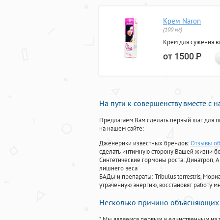
Крем Naron
(100 мг)
Крем для сужения в
от 1500
Р
На пути к совершенству вместе с 
Предлагаем Вам сделать первый шаг для п
на нашем сайте:
Дженерики известных брендов:
Отзывы об
сделать интимную сторону Вашей жизни б
Синтетические гормоны роста
: Динатроп, 
лишнего веса
БАДы и препараты:
Tribulus terrestris, М
утраченную энергию, восстановят работу мн
Несколько причино объясняющих 
* Мы являемся первым и единственным на 