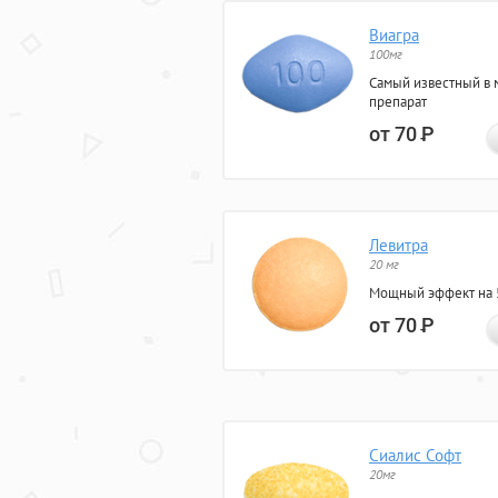
Виагра
100мг
Самый известный в 
препарат
от 70
Р
Левитра
20 мг
Мощный эффект на 5
от 70
Р
Сиалис Софт
20мг