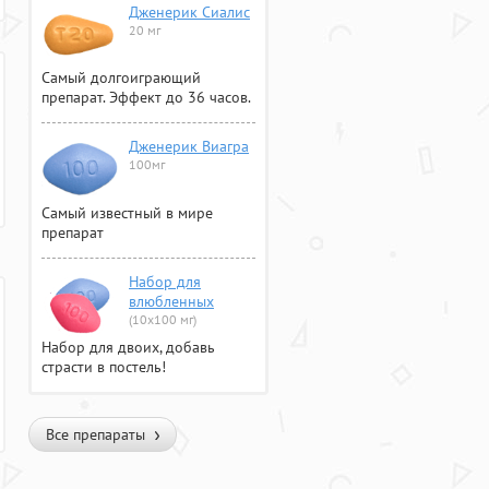
Дженерик Сиалис
20 мг
Самый долгоиграющий
препарат. Эффект до 36 часов.
Дженерик Виагра
100мг
Самый известный в мире
препарат
Набор для
влюбленных
(10х100 мг)
Набор для двоих, добавь
страсти в постель!
Все препараты