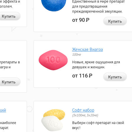
е эффекта и
Единственный в мире препарат
коголем.
для предотвращения
преждевременной эякуляции.
Купить
от 90
Р
Купить
Женская Виагра
100мг
препараты в
Новые, яркие ощущения для
агра и
девушек и женщин.
от 116
Р
Купить
Купить
кий
Софт набор
(3x100мг, 3x20мг)
 наиболее
Выбери софт-препарат на свой
арат.
вкус!