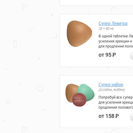
Супер Левитра
20 + 60 мг
В одной таблетке Л
усиления эрекции и
для продления поло
от 95
Р
Супер набор
(2х160мг, 4х80мг)
Попробуй все супер
для усиления эрекц
продления полового
от 158
Р