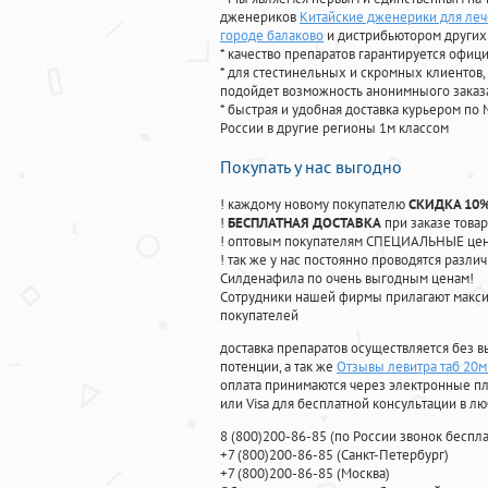
дженериков
Китайские дженерики для лече
городе балаково
и дистрибьютором других
* качество препаратов гарантируется офи
* для стестинельных и скромных клиентов,
подойдет возможность анонимныого заказа
* быстрая и удобная доставка курьером по 
России в другие регионы 1м классом
Покупать у нас выгодно
! каждому новому покупателю
СКИДКА 10
!
БЕСПЛАТНАЯ ДОСТАВКА
при заказе товар
! оптовым покупателям СПЕЦИАЛЬНЫЕ цены
! так же у нас постоянно проводятся раз
Силденафила по очень выгодным ценам!
Cотрудники нашей фирмы прилагают макси
покупателей
доставка препаратов осуществляется без в
потенции, а так же
Отзывы левитра таб 20м
оплата принимаются через электронные пл
или Visa для бесплатной консультации в л
8
(800
)200-86-85
(
по России звонок беспла
+7
(800
)200-86-85
(
Санкт-Петербург)
+7
(800
)200-86-85
(
Москва)