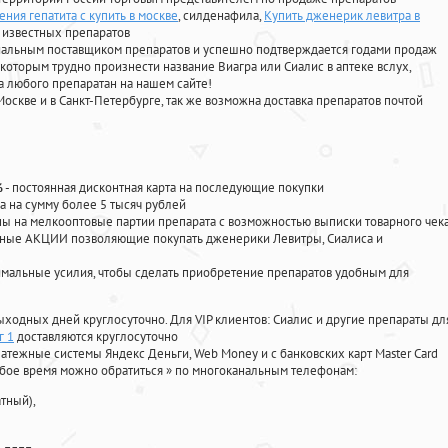
ния гепатита с купить в москве
, силденафила
,
Купить дженерик левитра в
 известных препаратов
циальным поставщиком препаратов и успешно подтверждается годами продаж
 которым трудно произнести название Виагра или Сиалис в аптеке вслух,
 любого препаратан на нашем сайте!
Москве и в Санкт-Петербурге, так же возможна доставка препаратов почтой
%
- постоянная дисконтная карта на последующие покупки
а на сумму более 5 тысяч рублей
 на мелкооптовые партии препарата с возможностью выписки товарного чек
личные АКЦИИ позволяющие покупать дженерики Левитры, Сиалиса и
мальные усилия, чтобы сделать приобретение препаратов удобным для
ыходных дней круглосуточно. Для VIP клиентов: Сиалис и другие препараты дл
г 1
доставляются круглосуточно
атежные системы Яндекс Деньги, Web Money и с банковских карт Master Card
юбое время можно обратиться
»
по многоканальным телефонам:
тный),