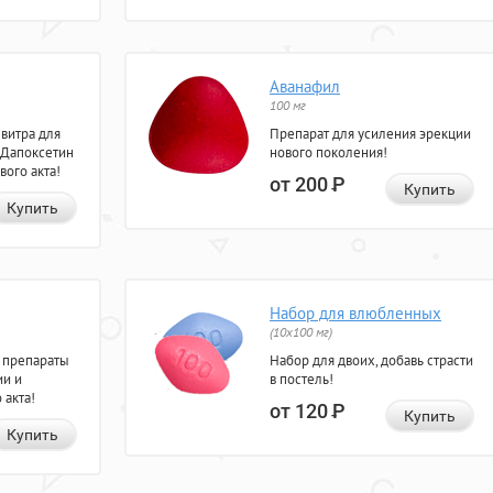
Аванафил
100 мг
евитра для
Препарат для усиления эрекции
 Дапоксетин
нового поколения!
вого акта!
от 200
Р
Купить
Купить
Набор для влюбленных
(10х100 мг)
 препараты
Набор для двоих, добавь страсти
ии и
в постель!
 акта!
от 120
Р
Купить
Купить