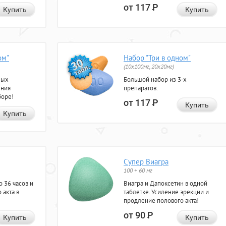
от 117
Р
Купить
Купить
ом"
Набор "Три в одном"
(10x100мг, 20x20мг)
ных
Большой набор из 3-х
ения
препаратов.
боре!
от 117
Р
Купить
Купить
Супер Виагра
100 + 60 мг
 36 часов и
Виагра и Дапоксетин в одной
 акта в
таблетке. Усиление эрекции и
продление полового акта!
от 90
Р
Купить
Купить