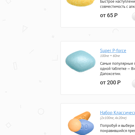
Быстрое наступлени
совместимость с ал
от 65
Р
Super P-force
100мг + 60мг
Самые популярные 
одной таблетке — Ви
Дапоксетин.
от 200
Р
Набор Классичес
(2x100мг, 4x20мг)
Попробуй и выбери
понравившийся преп