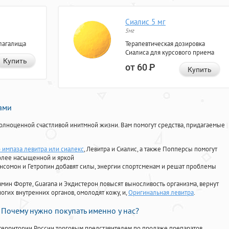
Сиалис 5 мг
5мг
лагалища
Терапевтическая дозировка
Сиалиса для курсового приема
Купить
от 60
Р
Купить
нами
олноценной счастливой инитмной жизни. Вам помогут средства, придагаемые
 импаза левитра или сиалекс
, Левитра и Сиалис, а также Попперсы помогут
олее насыщенной и яркой
Ансомон и Гетропин добавят силы, энергии спортсменам и решат проблемы
ориамин Форте, Guarana и Экдистерон повысят выносливость организма, вернут
огих внутренних органов, омолодят кожу, и,
Оригинальная левитра
.
Почему нужно покупать именно у нас?
территории России торговым представителем по продаже препаратов