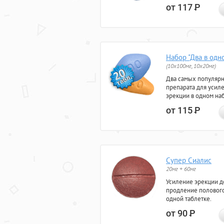
от 117
Р
Набор "Два в одн
(10x100мг, 10x20мг)
Два самых популяр
препарата для усил
эрекции в одном на
от 115
Р
Супер Сиалис
20мг + 60мг
Усиление эрекции до
продление полового
одной таблетке.
от 90
Р