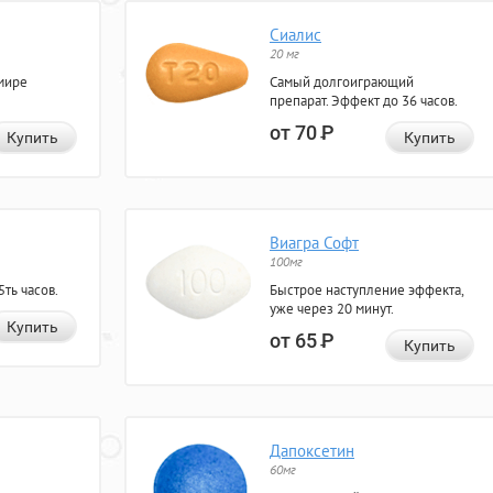
Сиалис
20 мг
мире
Самый долгоиграющий
препарат. Эффект до 36 часов.
от 70
Р
Купить
Купить
Виагра Софт
100мг
ть часов.
Быстрое наступление эффекта,
уже через 20 минут.
Купить
от 65
Р
Купить
Дапоксетин
60мг