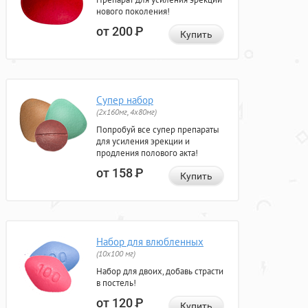
нового поколения!
от 200
Р
Купить
Супер набор
(2х160мг, 4х80мг)
Попробуй все супер препараты
для усиления эрекции и
продления полового акта!
от 158
Р
Купить
Набор для влюбленных
(10х100 мг)
Набор для двоих, добавь страсти
в постель!
от 120
Р
Купить