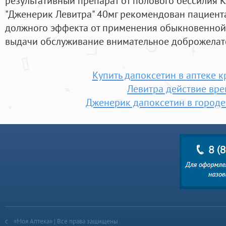
результативный препарат от полового бессилия
"Дженерик Левитра" 40мг рекомендован пациент
должного эффекта от применения обыкновенной "
выдачи обслуживание внимательное доброжелат
Купить дапоксетин в аптеке 
Левитра действие вр
Дженерик дапоксетин в городе
«Моя Аптека» | Все права защищены