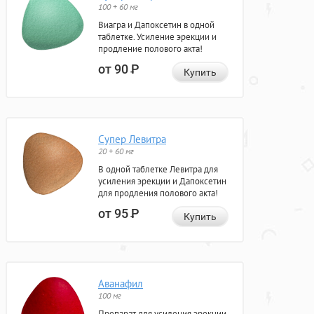
100 + 60 мг
Виагра и Дапоксетин в одной
таблетке. Усиление эрекции и
продление полового акта!
от 90
Р
Купить
Супер Левитра
20 + 60 мг
В одной таблетке Левитра для
усиления эрекции и Дапоксетин
для продления полового акта!
от 95
Р
Купить
Аванафил
100 мг
Препарат для усиления эрекции