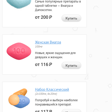
Самые популярные препараты в
одной таблетке — Виагра и
Дапоксетин.
от 200
Р
Купить
Женская Виагра
100мг
Новые, яркие ощущения для
девушек и женщин.
от 116
Р
Купить
Набор Классический
(2x100мг, 4x20мг)
Попробуй и выбери наиболее
понравившийся препарат.
от 117
Р