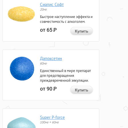
Сиалис Софт
20мг
Быстрое наступление эффекта и
совместимость с алкоголем.
от 65
Р
Купить
Дапоксетин
60мг
Единственный в мире препарат
для предотвращения
преждевременной эякуляции.
от 90
Р
Купить
Super P-force
100мг + 60мг