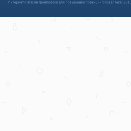
Интернет-магазин препаратов для повышения потенции “Моя аптека” 201