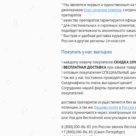
* Мы являемся первым и единственным на 
дженериков
Курс лечения левитра
, силде
препаратов
* качество препаратов гарантируется офи
* для стестинельных и скромных клиентов,
подойдет возможность анонимныого заказа
* быстрая и удобная доставка курьером по 
России в другие регионы 1м классом
Покупать у нас выгодно
! каждому новому покупателю
СКИДКА 10
!
БЕСПЛАТНАЯ ДОСТАВКА
при заказе товар
! оптовым покупателям СПЕЦИАЛЬНЫЕ цены
! так же у нас постоянно проводятся раз
Силденафила по очень выгодным ценам!
Cотрудники нашей фирмы прилагают макси
покупателей
доставка препаратов осуществляется без в
потенции, а так же
Дешево купит в России 
оплата принимаются через электронные пл
или Visa для бесплатной консультации в л
8
(800
)200-86-85
(
по России звонок беспла
+7
(800
)200-86-85
(
Санкт-Петербург)