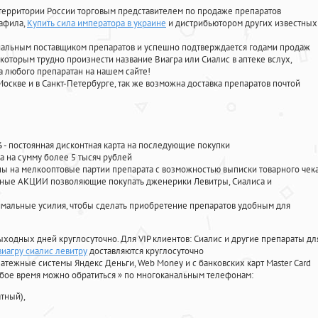
территории России торговым представителем по продаже препаратов
нафила
,
Купить сила императора в украине
и дистрибьютором других известных
циальным поставщиком препаратов и успешно подтверждается годами продаж
 которым трудно произнести название Виагра или Сиалис в аптеке вслух,
 любого препаратан на нашем сайте!
Москве и в Санкт-Петербурге, так же возможна доставка препаратов почтой
%
- постоянная дисконтная карта на последующие покупки
а на сумму более 5 тысяч рублей
 на мелкооптовые партии препарата с возможностью выписки товарного чек
личные АКЦИИ позволяющие покупать дженерики Левитры, Сиалиса и
мальные усилия, чтобы сделать приобретение препаратов удобным для
ыходных дней круглосуточно. Для VIP клиентов: Сиалис и другие препараты дл
виагру сиалис левитру
доставляются круглосуточно
атежные системы Яндекс Деньги, Web Money и с банковских карт Master Card
юбое время можно обратиться
»
по многоканальным телефонам:
тный),