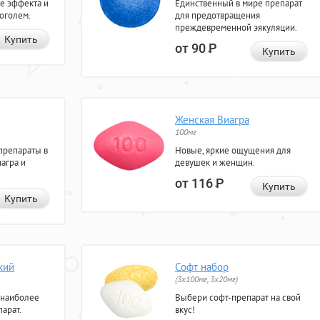
е эффекта и
Единственный в мире препарат
коголем.
для предотвращения
преждевременной эякуляции.
Купить
от 90
Р
Купить
Женская Виагра
100мг
препараты в
Новые, яркие ощущения для
агра и
девушек и женщин.
от 116
Р
Купить
Купить
кий
Софт набор
(3x100мг, 3x20мг)
 наиболее
Выбери софт-препарат на свой
арат.
вкус!