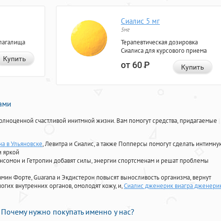
Сиалис 5 мг
5мг
лагалища
Терапевтическая дозировка
Сиалиса для курсового приема
Купить
от 60
Р
Купить
нами
олноценной счастливой инитмной жизни. Вам помогут средства, придагаемые
на в Ульяновске
, Левитра и Сиалис, а также Попперсы помогут сделать интимну
и яркой
Ансомон и Гетропин добавят силы, энергии спортсменам и решат проблемы
ориамин Форте, Guarana и Экдистерон повысят выносливость организма, вернут
огих внутренних органов, омолодят кожу, и,
Сиалис дженерик виагра дженери
Почему нужно покупать именно у нас?