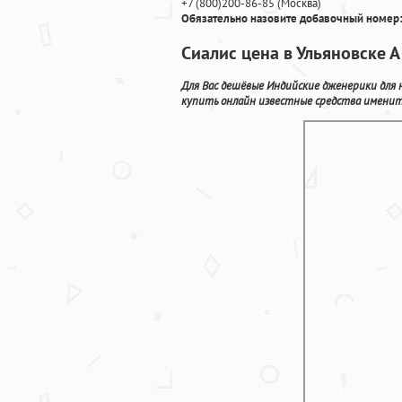
+7
(800
)200-86-85
(
Москва)
Обязательно назовите добавочный номер:
Сиалис цена в Ульяновске А
Для Вас дешёвые Индийские дженерики для
купить онлайн известные средства имениты