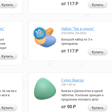
от 117
Р
Купить
Купить
ом"
Набор "Три в одном"
(10x100мг, 20x20мг)
ных
Большой набор из 3-х
ения
препаратов.
боре!
от 117
Р
Купить
Купить
Супер Виагра
100 + 60 мг
 36 часов и
Виагра и Дапоксетин в одной
 акта в
таблетке. Усиление эрекции и
продление полового акта!
от 90
Р
Купить
Купить