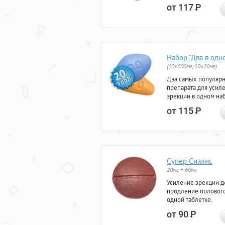
от 117
Р
Набор "Два в одн
(10x100мг, 10x20мг)
Два самых популяр
препарата для усил
эрекции в одном на
от 115
Р
Супер Сиалис
20мг + 60мг
Усиление эрекции до
продление полового
одной таблетке.
от 90
Р