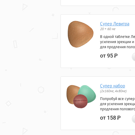
Супер Левитра
20 + 60 мг
В одной таблетке Л
усиления эрекции и
для продления поло
от 95
Р
Супер набор
(2х160мг, 4х80мг)
Попробуй все супер
для усиления эрекц
продления полового
от 158
Р