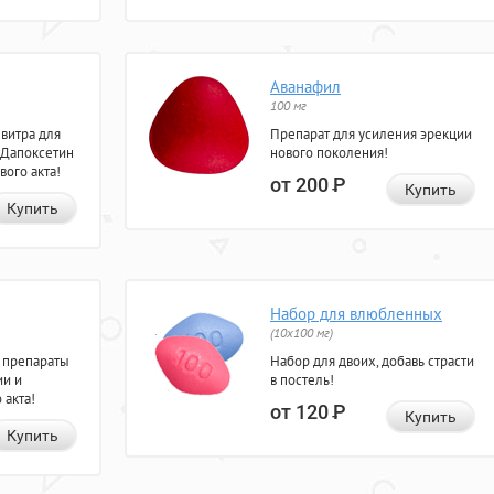
Аванафил
100 мг
евитра для
Препарат для усиления эрекции
 Дапоксетин
нового поколения!
вого акта!
от 200
Р
Купить
Купить
Набор для влюбленных
(10х100 мг)
 препараты
Набор для двоих, добавь страсти
ии и
в постель!
 акта!
от 120
Р
Купить
Купить