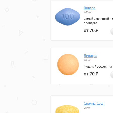
Виагра
100мг
Самый известный в 
препарат
от 70
Р
Левитра
20 мг
Мощный эффект на 5
от 70
Р
Сиалис Софт
20мг