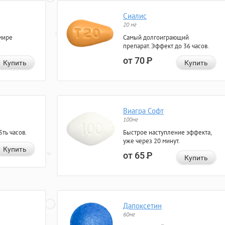
Сиалис
20 мг
мире
Самый долгоиграющий
препарат. Эффект до 36 часов.
от 70
Р
Купить
Купить
Виагра Софт
100мг
ть часов.
Быстрое наступление эффекта,
уже через 20 минут.
Купить
от 65
Р
Купить
Дапоксетин
60мг