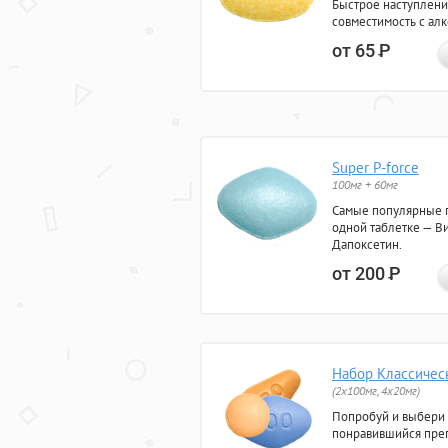
Быстрое наступлени
совместимость с ал
от 65
Р
Super P-force
100мг + 60мг
Самые популярные 
одной таблетке — Ви
Дапоксетин.
от 200
Р
Набор Классичес
(2x100мг, 4x20мг)
Попробуй и выбери
понравившийся преп