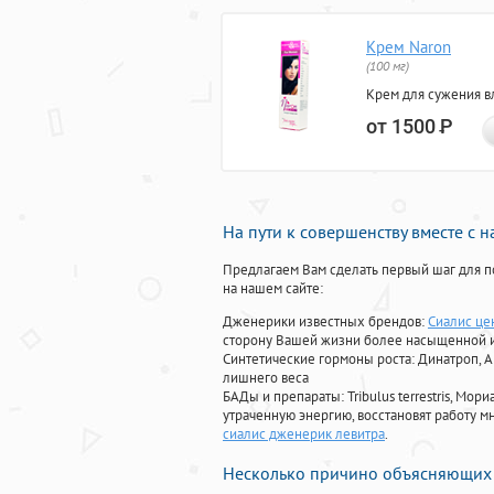
Крем Naron
(100 мг)
Крем для сужения в
от 1500
Р
На пути к совершенству вместе с 
Предлагаем Вам сделать первый шаг для п
на нашем сайте:
Дженерики известных брендов:
Сиалис це
сторону Вашей жизни более насыщенной 
Синтетические гормоны роста
: Динатроп, 
лишнего веса
БАДы и препараты:
Tribulus terrestris, М
утраченную энергию, восстановят работу мн
сиалис дженерик левитра
.
Несколько причино объясняющих 