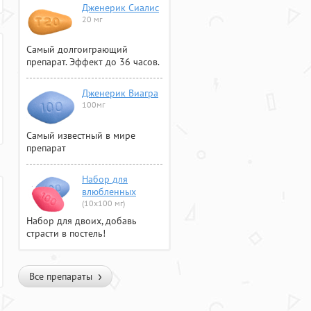
Дженерик Сиалис
20 мг
Самый долгоиграющий
препарат. Эффект до 36 часов.
Дженерик Виагра
100мг
Самый известный в мире
препарат
Набор для
влюбленных
(10х100 мг)
Набор для двоих, добавь
страсти в постель!
Все препараты