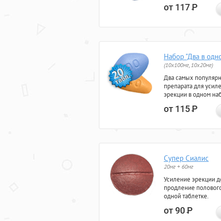
от 117
Р
Набор "Два в одн
(10x100мг, 10x20мг)
Два самых популяр
препарата для усил
эрекции в одном на
от 115
Р
Супер Сиалис
20мг + 60мг
Усиление эрекции до
продление полового
одной таблетке.
от 90
Р