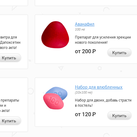
Аванафил
100 мг
евитра для
Препарат для усиления эрекции
 Дапоксетин
нового поколения!
вого акта!
от 200
Р
Купить
Купить
Набор для влюбленных
(10х100 мг)
 препараты
Набор для двоих, добавь страсти
ии и
в постель!
 акта!
от 120
Р
Купить
Купить