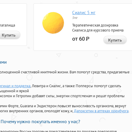
Сиалис 5 мг
5мг
лагалища
Терапевтическая дозировка
Сиалиса для курсового приема
Купить
от 60
Р
Купить
нами
олноценной счастливой инитмной жизни. Вам помогут средства, придагаемые
игинал и подделка
, Левитра и Сиалис, а также Попперсы помогут сделать
сыщенной и яркой
Ансомон и Гетропин добавят силы, энергии спортсменам и решат проблемы
ориамин Форте, Guarana и Экдистерон повысят выносливость организма, вернут
огих внутренних органов, омолодят кожу, и,
Дапоксетин в аптеках оренбурга
.
Почему нужно покупать именно у нас?
территории России торговым представителем по продаже препаратов