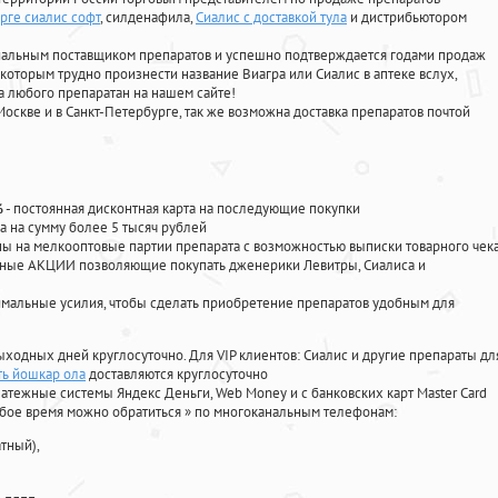
урге сиалис софт
, силденафила
,
Сиалис с доставкой тула
и дистрибьютором
циальным поставщиком препаратов и успешно подтверждается годами продаж
 которым трудно произнести название Виагра или Сиалис в аптеке вслух,
 любого препаратан на нашем сайте!
Москве и в Санкт-Петербурге, так же возможна доставка препаратов почтой
%
- постоянная дисконтная карта на последующие покупки
а на сумму более 5 тысяч рублей
 на мелкооптовые партии препарата с возможностью выписки товарного чек
личные АКЦИИ позволяющие покупать дженерики Левитры, Сиалиса и
мальные усилия, чтобы сделать приобретение препаратов удобным для
ыходных дней круглосуточно. Для VIP клиентов: Сиалис и другие препараты дл
ть йошкар ола
доставляются круглосуточно
атежные системы Яндекс Деньги, Web Money и с банковских карт Master Card
юбое время можно обратиться
»
по многоканальным телефонам:
тный),