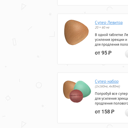
Супер Левитра
20 + 60 мг
В одной таблетке Л
усиления эрекции и
для продления поло
от 95
Р
Супер набор
(2х160мг, 4х80мг)
Попробуй все супер
для усиления эрекц
продления полового
от 158
Р