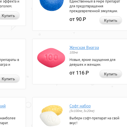
е эффекта и
Единственный в мире препарат
коголем.
для предотвращения
преждевременной эякуляции.
Купить
от 90
Р
Купить
Женская Виагра
100мг
препараты в
Новые, яркие ощущения для
агра и
девушек и женщин.
от 116
Р
Купить
Купить
кий
Софт набор
(3x100мг, 3x20мг)
 наиболее
Выбери софт-препарат на свой
арат.
вкус!