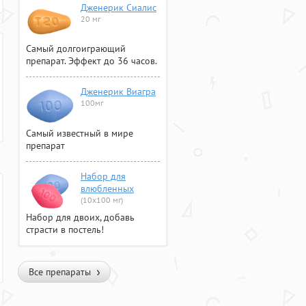
Дженерик Сиалис
20 мг
Самый долгоиграющий
препарат. Эффект до 36 часов.
Дженерик Виагра
100мг
Самый известный в мире
препарат
Набор для
влюбленных
(10х100 мг)
Набор для двоих, добавь
страсти в постель!
Все препараты