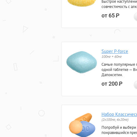
Быстрое наступлени
совместимость с ал
от 65
Р
Super P-force
100мг + 60мг
Самые популярные 
одной таблетке — Ви
Дапоксетин.
от 200
Р
Набор Классичес
(2x100мг, 4x20мг)
Попробуй и выбери
понравившийся преп