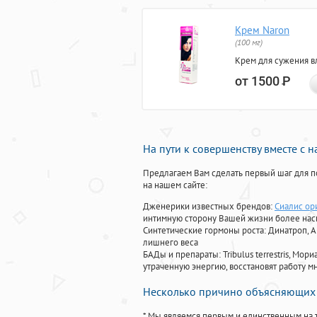
Крем Naron
(100 мг)
Крем для сужения в
от 1500
Р
На пути к совершенству вместе с 
Предлагаем Вам сделать первый шаг для п
на нашем сайте:
Дженерики известных брендов:
Сиалис ор
интимную сторону Вашей жизни более на
Синтетические гормоны роста
: Динатроп, 
лишнего веса
БАДы и препараты:
Tribulus terrestris, М
утраченную энергию, восстановят работу мн
Несколько причино объясняющих 
* Мы являемся первым и единственным на 