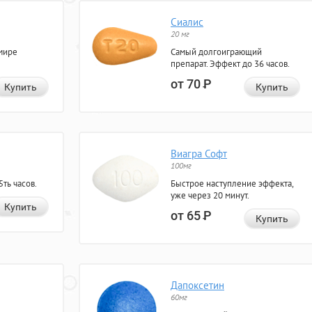
Сиалис
20 мг
мире
Самый долгоиграющий
препарат. Эффект до 36 часов.
от 70
Р
Купить
Купить
Виагра Софт
100мг
ть часов.
Быстрое наступление эффекта,
уже через 20 минут.
Купить
от 65
Р
Купить
Дапоксетин
60мг