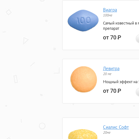
Виагра
100мг
Самый известный в 
препарат
от 70
Р
Левитра
20 мг
Мощный эффект на 5
от 70
Р
Сиалис Софт
20мг