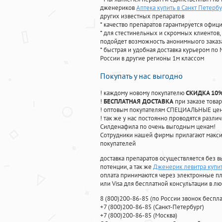
дженериков
Аптека купить в Санкт Петерб
других известных препаратов
* качество препаратов гарантируется офи
* для стестинельных и скромных клиентов,
подойдет возможность анонимныого заказа
* быстрая и удобная доставка курьером по 
России в другие регионы 1м классом
Покупать у нас выгодно
! каждому новому покупателю
СКИДКА 10
!
БЕСПЛАТНАЯ ДОСТАВКА
при заказе товар
! оптовым покупателям СПЕЦИАЛЬНЫЕ цены
! так же у нас постоянно проводятся раз
Силденафила по очень выгодным ценам!
Cотрудники нашей фирмы прилагают макси
покупателей
доставка препаратов осуществляется без в
потенции, а так же
Дженерик левитра купи
оплата принимаются через электронные пл
или Visa для бесплатной консультации в л
8
(800
)200-86-85
(
по России звонок беспла
+7
(800
)200-86-85
(
Санкт-Петербург)
+7
(800
)200-86-85
(
Москва)