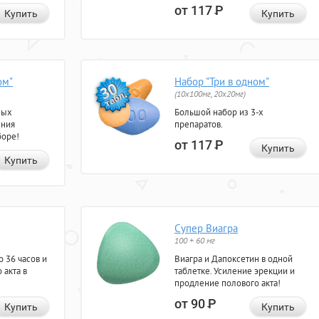
от 117
Р
Купить
Купить
ом"
Набор "Три в одном"
(10x100мг, 20x20мг)
ных
Большой набор из 3-х
ения
препаратов.
боре!
от 117
Р
Купить
Купить
Супер Виагра
100 + 60 мг
 36 часов и
Виагра и Дапоксетин в одной
 акта в
таблетке. Усиление эрекции и
продление полового акта!
от 90
Р
Купить
Купить