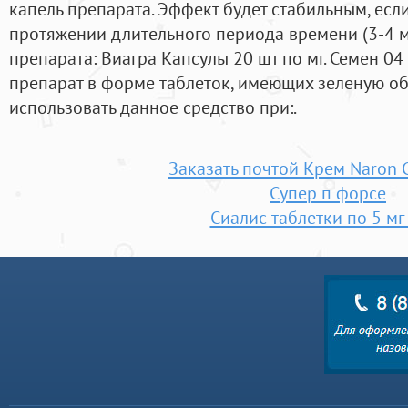
капель препарата. Эффект будет стабильным, есл
протяжении длительного периода времени (3-4 м
препарата: Виагра Капсулы 20 шт по мг. Семен 0
препарат в форме таблеток, имеющих зеленую об
использовать данное средство при:.
Заказать почтой Крем Naron 
Супер п форсе
Сиалис таблетки по 5 мг