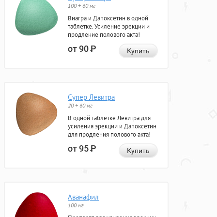
100 + 60 мг
Виагра и Дапоксетин в одной
таблетке. Усиление эрекции и
продление полового акта!
от 90
Р
Купить
Супер Левитра
20 + 60 мг
В одной таблетке Левитра для
усиления эрекции и Дапоксетин
для продления полового акта!
от 95
Р
Купить
Аванафил
100 мг