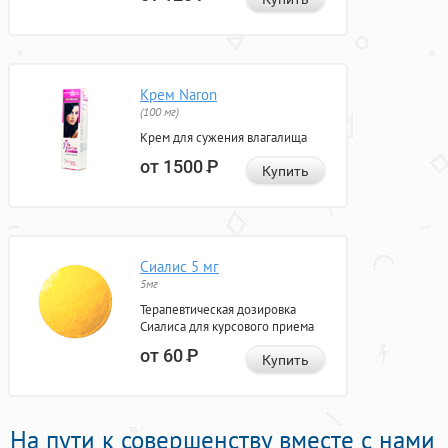
Крем Naron
(100 мг)
Крем для сужения влагалища
от 1500
Р
Купить
Сиалис 5 мг
5мг
Терапевтическая дозировка
Сиалиса для курсового приема
от 60
Р
Купить
На пути к совершенству вместе с нами