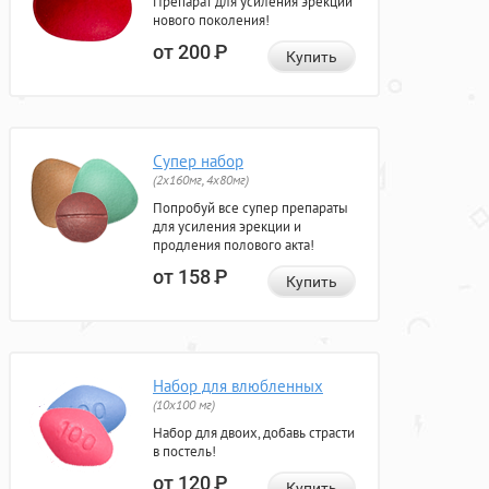
Препарат для усиления эрекции
нового поколения!
от 200
Р
Купить
Супер набор
(2х160мг, 4х80мг)
Попробуй все супер препараты
для усиления эрекции и
продления полового акта!
от 158
Р
Купить
Набор для влюбленных
(10х100 мг)
Набор для двоих, добавь страсти
в постель!
от 120
Р
Купить