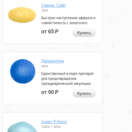
Сиалис Софт
20мг
Быстрое наступление эффекта и
совместимость с алкоголем.
от 65
Р
Купить
Дапоксетин
60мг
Единственный в мире препарат
для предотвращения
преждевременной эякуляции.
от 90
Р
Купить
Super P-force
100мг + 60мг