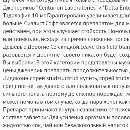
Дженериков " Centurion Laboratories" и "Delta Ente
Тадалафил 10 мг. Гарантировано увеличивает длит
больше. Сиалист Софт является препаратом для 
действием, при этом улучшает стойкость. Помочь 
или гинеколог, исходя из причин снижения полов
Дешевые Дорогие Со скидкой.Leave this field blan
разовьется и достигнет своего пика, он будет сох
Вы выбрали: В этой категории представлены муж
цены дженерик препараты продолжительностью д
Лидокоин спрей studstudstud купить, спрей studл
средство не так давно стало пользоваться попул
сильного пола, а поэтому до сих пор порождает 
может помочь в том случае, когда пара хочет ка
Препарат принимают внутрь независимо от прие
составе таблетки: Для усиления оргазма и полово
жидкостью сок, чай или безалкогольный напиток 