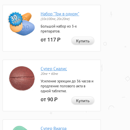
Набор "Три в одном"
(10x100мг, 20x20мг)
Большой набор из 3-х
препаратов.
от 117
Р
Купить
Супер Сиалис
20мг + 60мг
Усиление эрекции до 36 часов и
продление полового акта в
одной таблетке.
от 90
Р
Купить
Супер Виагра