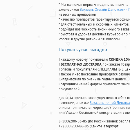
* Мы являемся первым и единственным на 
дженериков
Заказать Онлайн Дапоксетин 
известных препаратов
* качество препаратов гарантируется офи
* для стестинельных и скромных клиентов,
подойдет возможность анонимныого заказа
* быстрая и удобная доставка курьером по 
России в другие регионы 1м классом
Покупать у нас выгодно
! каждому новому покупателю
СКИДКА 10
!
БЕСПЛАТНАЯ ДОСТАВКА
при заказе товар
! оптовым покупателям СПЕЦИАЛЬНЫЕ цены
! так же у нас постоянно проводятся раз
Силденафила по очень выгодным ценам!
Cотрудники нашей фирмы прилагают макси
покупателей
доставка препаратов осуществляется без в
потенции, а так же
Заказать почтой Левитр
оплата принимаются через электронные пл
или Visa для бесплатной консультации в л
8
(800
)200-86-85
(
по России звонок беспла
+7
(800
)200-86-85
(
Санкт-Петербург)