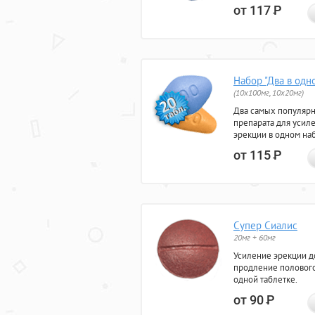
от 117
Р
Набор "Два в одн
(10x100мг, 10x20мг)
Два самых популяр
препарата для усил
эрекции в одном на
от 115
Р
Супер Сиалис
20мг + 60мг
Усиление эрекции до
продление полового
одной таблетке.
от 90
Р