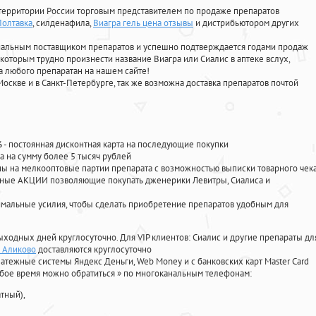
территории России торговым представителем по продаже препаратов
Полтавка
, силденафила
,
Виагра гель цена отзывы
и дистрибьютором других
циальным поставщиком препаратов и успешно подтверждается годами продаж
 которым трудно произнести название Виагра или Сиалис в аптеке вслух,
 любого препаратан на нашем сайте!
Москве и в Санкт-Петербурге, так же возможна доставка препаратов почтой
%
- постоянная дисконтная карта на последующие покупки
а на сумму более 5 тысяч рублей
 на мелкооптовые партии препарата с возможностью выписки товарного чек
личные АКЦИИ позволяющие покупать дженерики Левитры, Сиалиса и
мальные усилия, чтобы сделать приобретение препаратов удобным для
ыходных дней круглосуточно. Для VIP клиентов: Сиалис и другие препараты дл
а Аликово
доставляются круглосуточно
атежные системы Яндекс Деньги, Web Money и с банковских карт Master Card
юбое время можно обратиться
»
по многоканальным телефонам:
тный),