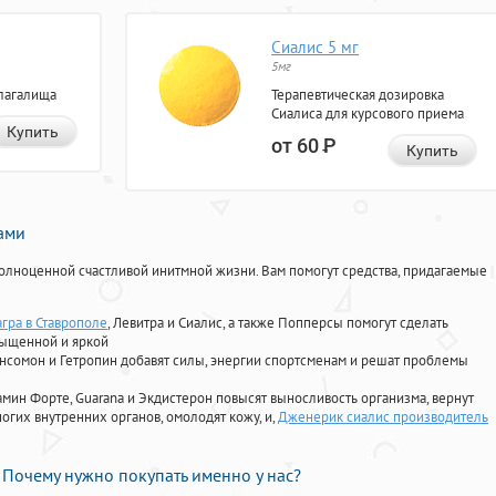
Сиалис 5 мг
5мг
лагалища
Терапевтическая дозировка
Сиалиса для курсового приема
Купить
от 60
Р
Купить
нами
олноценной счастливой инитмной жизни. Вам помогут средства, придагаемые
агра в Ставрополе
, Левитра и Сиалис, а также Попперсы помогут сделать
сыщенной и яркой
Ансомон и Гетропин добавят силы, энергии спортсменам и решат проблемы
ориамин Форте, Guarana и Экдистерон повысят выносливость организма, вернут
огих внутренних органов, омолодят кожу, и,
Дженерик сиалис производитель
Почему нужно покупать именно у нас?