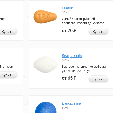
Сиалис
20 мг
мире
Самый долгоиграющий
препарат. Эффект до 36 часов.
от 70
Р
Купить
Купить
Виагра Софт
100мг
ть часов.
Быстрое наступление эффекта,
уже через 20 минут.
Купить
от 65
Р
Купить
Дапоксетин
60мг