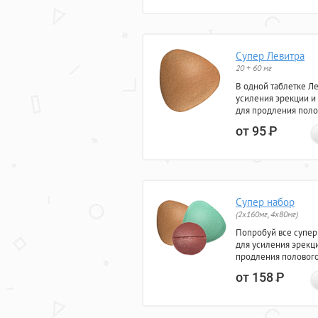
Супер Левитра
20 + 60 мг
В одной таблетке Л
усиления эрекции и
для продления поло
от 95
Р
Супер набор
(2х160мг, 4х80мг)
Попробуй все супер
для усиления эрекц
продления полового
от 158
Р