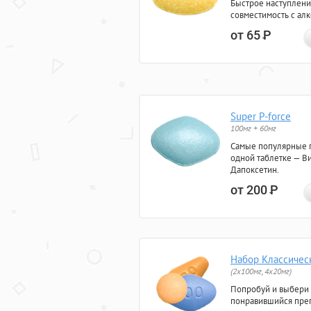
Быстрое наступлени
совместимость с ал
от 65
Р
Super P-force
100мг + 60мг
Самые популярные 
одной таблетке — Ви
Дапоксетин.
от 200
Р
Набор Классичес
(2x100мг, 4x20мг)
Попробуй и выбери
понравившийся преп