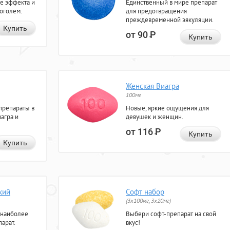
е эффекта и
Единственный в мире препарат
коголем.
для предотвращения
преждевременной эякуляции.
Купить
от 90
Р
Купить
Женская Виагра
100мг
препараты в
Новые, яркие ощущения для
агра и
девушек и женщин.
от 116
Р
Купить
Купить
кий
Софт набор
(3x100мг, 3x20мг)
 наиболее
Выбери софт-препарат на свой
арат.
вкус!