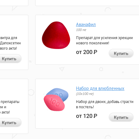
Аванафил
100 мг
евитра для
Препарат для усиления эрекции
 Дапоксетин
нового поколения!
вого акта!
от 200
Р
Купить
Купить
Набор для влюбленных
(10х100 мг)
 препараты
Набор для двоих, добавь страсти
ии и
в постель!
 акта!
от 120
Р
Купить
Купить