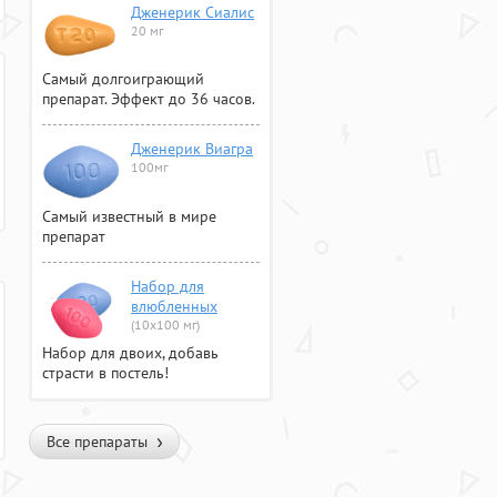
Дженерик Сиалис
20 мг
Самый долгоиграющий
препарат. Эффект до 36 часов.
Дженерик Виагра
100мг
Самый известный в мире
препарат
Набор для
влюбленных
(10х100 мг)
Набор для двоих, добавь
страсти в постель!
Все препараты