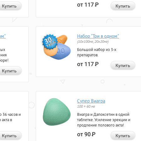
от 117
Р
Купить
Купить
ом"
Набор "Три в одном"
(10x100мг, 20x20мг)
ных
Большой набор из 3-х
ения
препаратов.
боре!
от 117
Р
Купить
Купить
Супер Виагра
100 + 60 мг
 36 часов и
Виагра и Дапоксетин в одной
 акта в
таблетке. Усиление эрекции и
продление полового акта!
от 90
Р
Купить
Купить