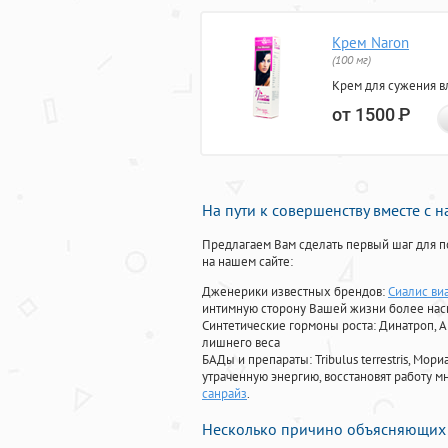
Крем Naron
(100 мг)
Крем для сужения в
от 1500
Р
На пути к совершенству вместе с 
Предлагаем Вам сделать первый шаг для п
на нашем сайте:
Дженерики известных брендов:
Сиалис ви
интимную сторону Вашей жизни более на
Синтетические гормоны роста
: Динатроп, 
лишнего веса
БАДы и препараты:
Tribulus terrestris, М
утраченную энергию, восстановят работу мн
санрайз
.
Несколько причино объясняющих 