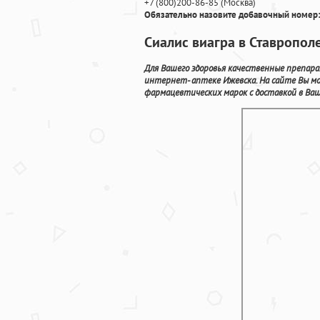
+7
(800
)200-86-85
(
Москва)
Обязательно назовите добавочный номер:
Сиалис виагра в Ставропол
Для Вашего здоровья качественные препар
интернет- аптеке Ижевска. На сайте Вы м
фармацевтических марок с доставкой в Ваш