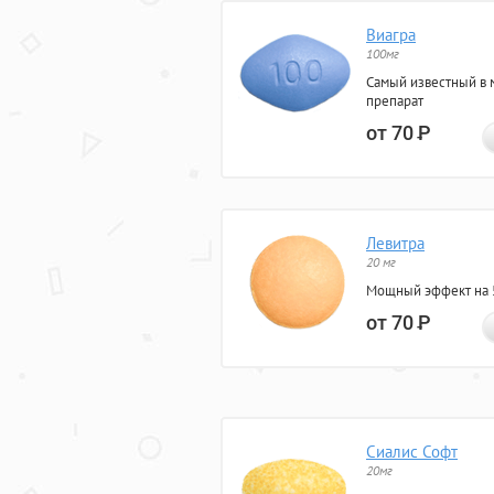
Виагра
100мг
Самый известный в 
препарат
от 70
Р
Левитра
20 мг
Мощный эффект на 5
от 70
Р
Сиалис Софт
20мг