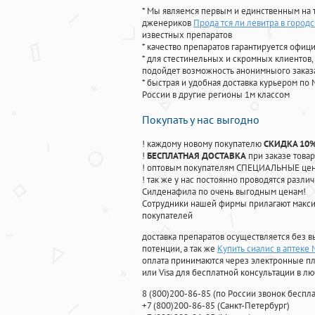
* Мы являемся первым и единственным на 
дженериков
Прода тся ли левитра в город
известных препаратов
* качество препаратов гарантируется офи
* для стестинельных и скромных клиентов,
подойдет возможность анонимныого заказа
* быстрая и удобная доставка курьером по 
России в другие регионы 1м классом
Покупать у нас выгодно
! каждому новому покупателю
СКИДКА 10
!
БЕСПЛАТНАЯ ДОСТАВКА
при заказе товар
! оптовым покупателям СПЕЦИАЛЬНЫЕ цены
! так же у нас постоянно проводятся раз
Силденафила по очень выгодным ценам!
Cотрудники нашей фирмы прилагают макси
покупателей
доставка препаратов осуществляется без в
потенции, а так же
Купить сиалис в аптеке 
оплата принимаются через электронные пл
или Visa для бесплатной консультации в л
8
(800
)200-86-85
(
по России звонок беспла
+7
(800
)200-86-85
(
Санкт-Петербург)