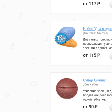
от 117
Р
Набор "Два в одн
(10x100мг, 10x20мг)
Два самых популяр
препарата для усил
эрекции в одном на
от 115
Р
Супер Сиалис
20мг + 60мг
Усиление эрекции до
продление полового
одной таблетке.
от 90
Р