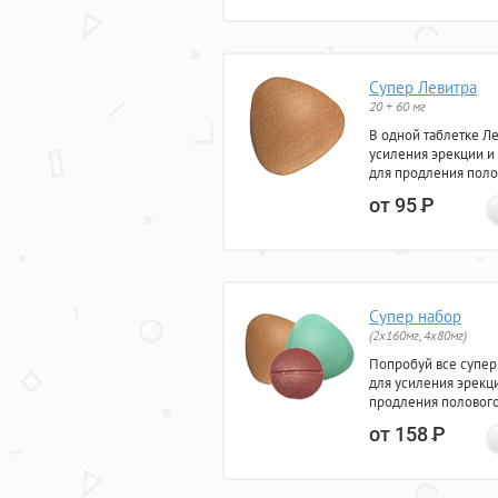
Супер Левитра
20 + 60 мг
В одной таблетке Л
усиления эрекции и
для продления поло
от 95
Р
Супер набор
(2х160мг, 4х80мг)
Попробуй все супер
для усиления эрекц
продления полового
от 158
Р