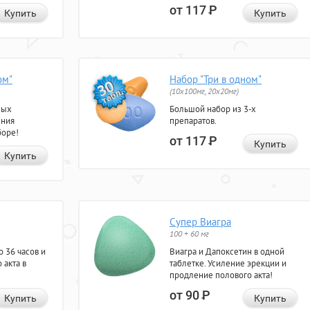
от 117
Р
Купить
Купить
ом"
Набор "Три в одном"
(10x100мг, 20x20мг)
ных
Большой набор из 3-х
ения
препаратов.
боре!
от 117
Р
Купить
Купить
Супер Виагра
100 + 60 мг
 36 часов и
Виагра и Дапоксетин в одной
 акта в
таблетке. Усиление эрекции и
продление полового акта!
от 90
Р
Купить
Купить