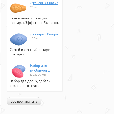
Дженерик Сиалис
20 мг
Самый долгоиграющий
препарат. Эффект до 36 часов.
Дженерик Виагра
100мг
Самый известный в мире
препарат
Набор для
влюбленных
(10х100 мг)
Набор для двоих, добавь
страсти в постель!
Все препараты