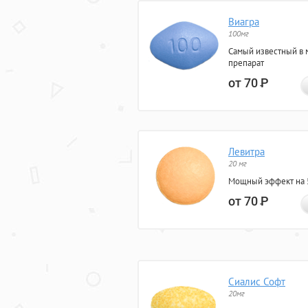
Виагра
100мг
Самый известный в 
препарат
от 70
Р
Левитра
20 мг
Мощный эффект на 5
от 70
Р
Сиалис Софт
20мг