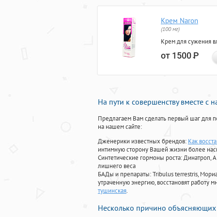
Крем Naron
(100 мг)
Крем для сужения в
от 1500
Р
На пути к совершенству вместе с 
Предлагаем Вам сделать первый шаг для п
на нашем сайте:
Дженерики известных брендов:
Как восст
интимную сторону Вашей жизни более на
Синтетические гормоны роста
: Динатроп, 
лишнего веса
БАДы и препараты:
Tribulus terrestris, М
утраченную энергию, восстановят работу мн
тушинская
.
Несколько причино объясняющих 