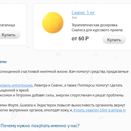
Сиалис 5 мг
5мг
лагалища
Терапевтическая дозировка
Сиалиса для курсового приема
Купить
от 60
Р
Купить
нами
олноценной счастливой инитмной жизни. Вам помогут средства, придагаемые
ановить импотенцию
, Левитра и Сиалис, а также Попперсы помогут сделать
сыщенной и яркой
Ансомон и Гетропин добавят силы, энергии спортсменам и решат проблемы
ориамин Форте, Guarana и Экдистерон повысят выносливость организма, вернут
огих внутренних органов, омолодят кожу, и,
Купить левитру 10мг в аптеке м
Почему нужно покупать именно у нас?