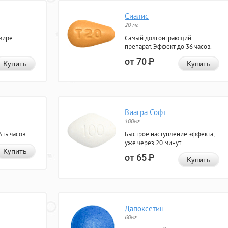
Сиалис
20 мг
мире
Самый долгоиграющий
препарат. Эффект до 36 часов.
от 70
Р
Купить
Купить
Виагра Софт
100мг
ть часов.
Быстрое наступление эффекта,
уже через 20 минут.
Купить
от 65
Р
Купить
Дапоксетин
60мг