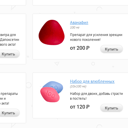
Аванафил
100 мг
евитра для
Препарат для усиления эрекции
 Дапоксетин
нового поколения!
вого акта!
от 200
Р
Купить
Купить
Набор для влюбленных
(10х100 мг)
 препараты
Набор для двоих, добавь страсти
ии и
в постель!
 акта!
от 120
Р
Купить
Купить