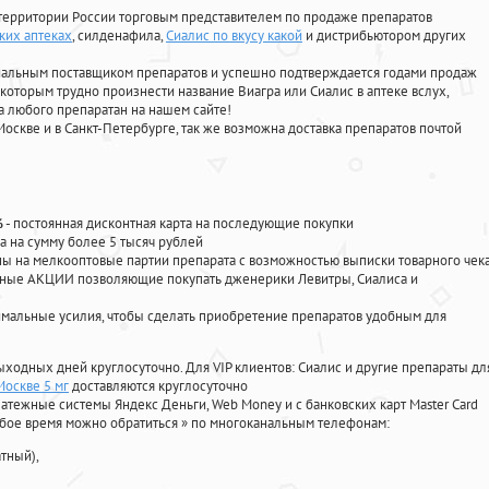
территории России торговым представителем по продаже препаратов
ских аптеках
, силденафила
,
Сиалис по вкусу какой
и дистрибьютором других
циальным поставщиком препаратов и успешно подтверждается годами продаж
 которым трудно произнести название Виагра или Сиалис в аптеке вслух,
 любого препаратан на нашем сайте!
Москве и в Санкт-Петербурге, так же возможна доставка препаратов почтой
%
- постоянная дисконтная карта на последующие покупки
а на сумму более 5 тысяч рублей
 на мелкооптовые партии препарата с возможностью выписки товарного чек
личные АКЦИИ позволяющие покупать дженерики Левитры, Сиалиса и
мальные усилия, чтобы сделать приобретение препаратов удобным для
ыходных дней круглосуточно. Для VIP клиентов: Сиалис и другие препараты дл
Москве 5 мг
доставляются круглосуточно
атежные системы Яндекс Деньги, Web Money и с банковских карт Master Card
юбое время можно обратиться
»
по многоканальным телефонам:
тный),