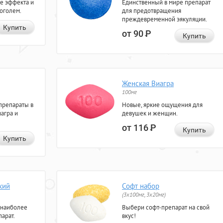
е эффекта и
Единственный в мире препарат
коголем.
для предотвращения
преждевременной эякуляции.
Купить
от 90
Р
Купить
Женская Виагра
100мг
препараты в
Новые, яркие ощущения для
агра и
девушек и женщин.
от 116
Р
Купить
Купить
кий
Софт набор
(3x100мг, 3x20мг)
 наиболее
Выбери софт-препарат на свой
арат.
вкус!