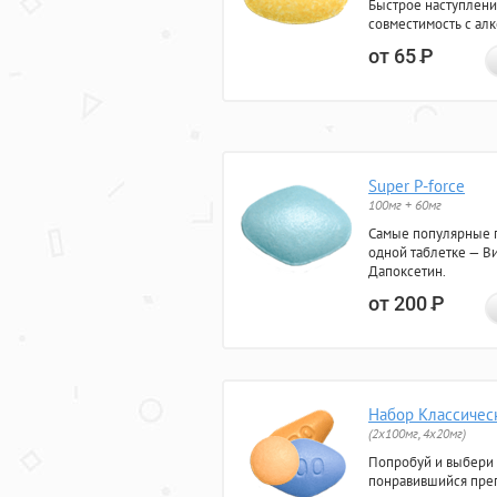
Быстрое наступлени
совместимость с ал
от 65
Р
Super P-force
100мг + 60мг
Самые популярные 
одной таблетке — Ви
Дапоксетин.
от 200
Р
Набор Классичес
(2x100мг, 4x20мг)
Попробуй и выбери
понравившийся преп