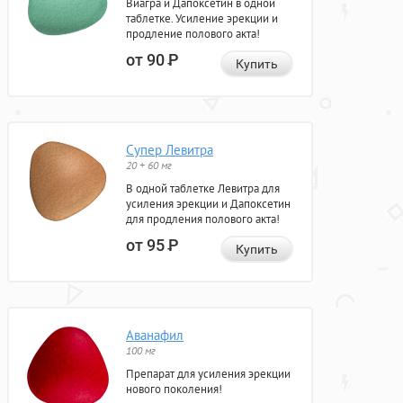
Виагра и Дапоксетин в одной
таблетке. Усиление эрекции и
продление полового акта!
от 90
Р
Купить
Супер Левитра
20 + 60 мг
В одной таблетке Левитра для
усиления эрекции и Дапоксетин
для продления полового акта!
от 95
Р
Купить
Аванафил
100 мг
Препарат для усиления эрекции
нового поколения!