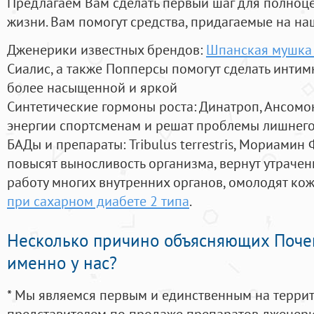
Предлагаем Вам сделать первый шаг для полноц
жизни. Вам помогут средства, придагаемые на на
Дженерики известных брендов:
Шпанская мушка 
Сиалис, а также Попперсы помогут сделать инти
более насыщенной и яркой
Синтетические гормоны роста
: Динатроп, Ансомо
энергии спортсменам и решат проблемы лишнего
БАДы и препараты:
Tribulus terrestris, Мориамин
повысят выносливость организма, вернут утрачен
работу многих внутренних органов, омолодят кожу
при сахарном диабете 2 типа
.
Несколько причино объясняющих Поче
именно у нас?
* Мы являемся первым и единственным на терри
представителем по продаже препаратов дженер