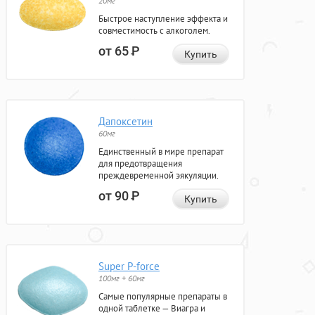
20мг
Быстрое наступление эффекта и
совместимость с алкоголем.
от 65
Р
Купить
Дапоксетин
60мг
Единственный в мире препарат
для предотвращения
преждевременной эякуляции.
от 90
Р
Купить
Super P-force
100мг + 60мг
Самые популярные препараты в
одной таблетке — Виагра и