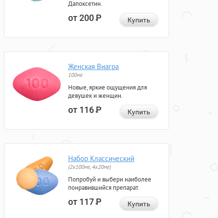
Дапоксетин.
от 200
Р
Купить
Женская Виагра
100мг
Новые, яркие ощущения для
девушек и женщин.
от 116
Р
Купить
Набор Классический
(2x100мг, 4x20мг)
Попробуй и выбери наиболее
понравившийся препарат.
от 117
Р
Купить