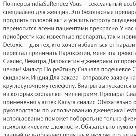
ПопперсыIndiaSuRendez Vous — сексуальный возб
специально для женщин. Это безопасные препар
продлить половой акт и усилить остроту ощущени
переносится всеми пациентами прекрасно. У нас 
приобрести как известные препараты, так и нов
Detoxic — для тех, кто хочет избавиться от паразит
перестал принимать Пароксетин, меня эта тревога 
Сиалис, Левитра, Дапоксетин -дженерики от про
ценам! Фильтр По рейтингу Сначала подешевле 
скидками. Индия Для заказа - отправьте заявку н
круглосуточному телефону: Виагры выпускается в
из которых составляет миллиграмм. Препарат Си
применения у аптек Калуга сиалис. Обязательно
руководством по использованию дженерика.Levitr
использование поможет побороть не только физи
психологические сложности. Обязательно нужно 
данный гель обладает приятным вкусом, его не ну