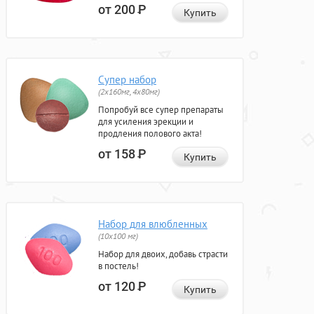
от 200
Р
Купить
Супер набор
(2х160мг, 4х80мг)
Попробуй все супер препараты
для усиления эрекции и
продления полового акта!
от 158
Р
Купить
Набор для влюбленных
(10х100 мг)
Набор для двоих, добавь страсти
в постель!
от 120
Р
Купить