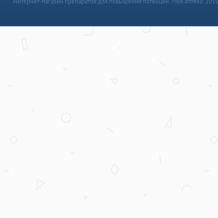
Интернет-магазин препаратов для повышения потенции “Моя аптека” 201