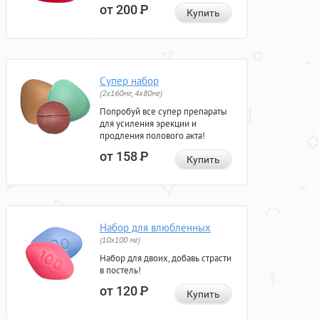
от 200
Р
Купить
Супер набор
(2х160мг, 4х80мг)
Попробуй все супер препараты
для усиления эрекции и
продления полового акта!
от 158
Р
Купить
Набор для влюбленных
(10х100 мг)
Набор для двоих, добавь страсти
в постель!
от 120
Р
Купить