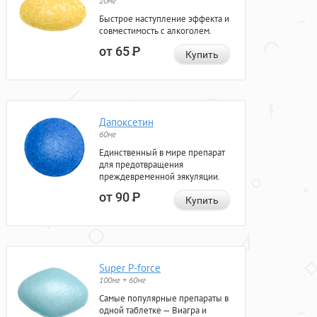
20мг
Быстрое наступление эффекта и
совместимость с алкоголем.
от 65
Р
Купить
Дапоксетин
60мг
Единственный в мире препарат
для предотвращения
преждевременной эякуляции.
от 90
Р
Купить
Super P-force
100мг + 60мг
Самые популярные препараты в
одной таблетке — Виагра и