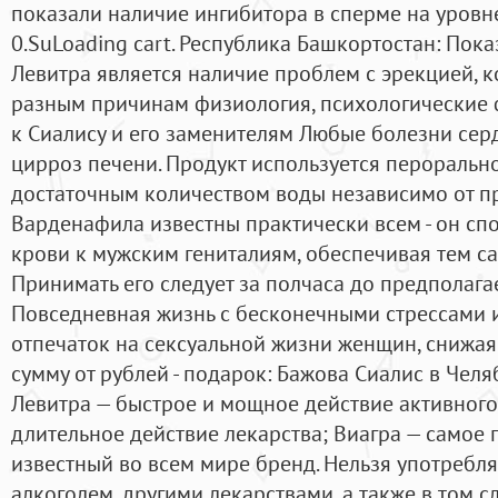
показали наличие ингибитора в сперме на уров
0.SuLoading cart. Республика Башкортостан: Пок
Левитра является наличие проблем с эрекцией, 
разным причинам физиология, психологические 
к Сиалису и его заменителям Любые болезни серд
цирроз печени. Продукт используется перорально
достаточным количеством воды независимо от п
Варденафила известны практически всем - он сп
крови к мужским гениталиям, обеспечивая тем с
Принимать его следует за полчаса до предполага
Повседневная жизнь с бесконечными стрессами
отпечаток на сексуальной жизни женщин, снижая 
сумму от рублей - подарок: Бажова Сиалис в Челя
Левитра — быстрое и мощное действие активного
длительное действие лекарства; Виагра — самое 
известный во всем мире бренд. Нельзя употребля
алкоголем, другими лекарствами, а также в том сл