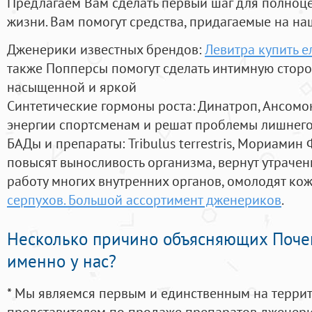
Предлагаем Вам сделать первый шаг для полноц
жизни. Вам помогут средства, придагаемые на на
Дженерики известных брендов:
Левитра купить е
также Попперсы помогут сделать интимную стор
насыщенной и яркой
Синтетические гормоны роста
: Динатроп, Ансомо
энергии спортсменам и решат проблемы лишнего
БАДы и препараты:
Tribulus terrestris, Мориамин
повысят выносливость организма, вернут утрачен
работу многих внутренних органов, омолодят кожу
серпухов. Большой ассортимент дженериков
.
Несколько причино объясняющих Поче
именно у нас?
* Мы являемся первым и единственным на терри
представителем по продаже препаратов дженер