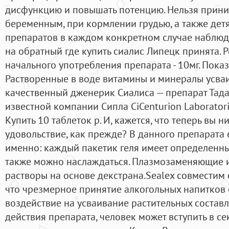
дисфункцию и повышать потенцию. Нельзя прини
беременным, при кормлении грудью, а также дет
препаратов в каждом конкретном случае наблюда
на обратный где купить сиалис Липецк принята. 
начального употребления препарата - 10мг. Пок
Растворенные в воде витамины и минералы усва
качественный дженерик Сиалиса — препарат Тада
известной компании Сипла CiCenturion Laborator
Купить 10 таблеток р. И, кажется, что теперь вы 
удовольствие, как прежде? В данного препарата 
именно: каждый пакетик геля имеет определенны
также можно наслаждаться. Плазмозаменяющие 
растворы на основе декстрана.Sealex совместим с
что чрезмерное принятие алкогольных напитков 
воздействие на усваивание растительных состав
действия препарата, человек может вступить в с