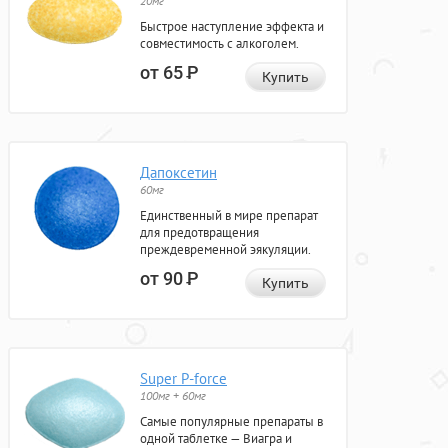
20мг
Быстрое наступление эффекта и
совместимость с алкоголем.
от 65
Р
Купить
Дапоксетин
60мг
Единственный в мире препарат
для предотвращения
преждевременной эякуляции.
от 90
Р
Купить
Super P-force
100мг + 60мг
Самые популярные препараты в
одной таблетке — Виагра и