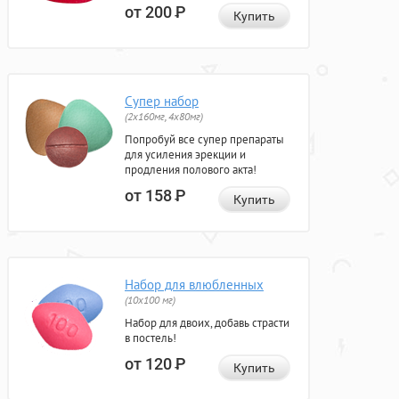
от 200
Р
Купить
Супер набор
(2х160мг, 4х80мг)
Попробуй все супер препараты
для усиления эрекции и
продления полового акта!
от 158
Р
Купить
Набор для влюбленных
(10х100 мг)
Набор для двоих, добавь страсти
в постель!
от 120
Р
Купить