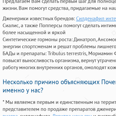
Предлагаем Вам сделать первый шаг для полноц
жизни. Вам помогут средства, придагаемые на на
Дженерики известных брендов:
Силденафил инте
Сиалис, а также Попперсы помогут сделать инти
более насыщенной и яркой
Синтетические гормоны роста
: Динатроп, Ансомо
энергии спортсменам и решат проблемы лишнего
БАДы и препараты:
Tribulus terrestris, Мориамин
повысят выносливость организма, вернут утрачен
работу многих внутренних органов, омолодят кожу
Несколько причино объясняющих Поче
именно у нас?
* Мы являемся первым и единственным на терри
представителем по продаже препаратов дженер
виагра
, силденафила
,
Левитра цена грн
и дистриб