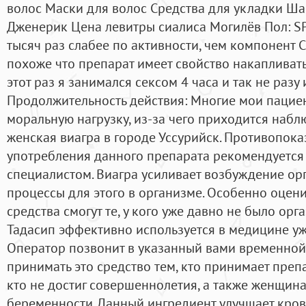
волос Маски для волос Средства для укладки Ша
Дженерик Цена левитры сиалиса Могилёв Пол: SP
тысяч раз слабее по активности, чем компонент Си
похоже что препарат имеет свойство накапливатьс
этот раз я занимался сексом 4 часа и так не разу 
Продолжительность действия: Многие мои пацие
моральную нагрузку, из-за чего приходится набл
женская виагра в городе Уссурийск. Противопок
употребления данного препарата рекомендуется
специалистом. Виагра усиливает возбуждение орг
процессы для этого в организме. Особенно оцени
средства смогут те, у кого уже давно не было орг
Тадасип эффективно используется в медицине уж
Оператор позвонит в указанный вами временной
принимать это средство тем, кто принимает преп
кто не достиг совершеннолетия, а также женщин
беременности. Данный ингредиент улучшает кров