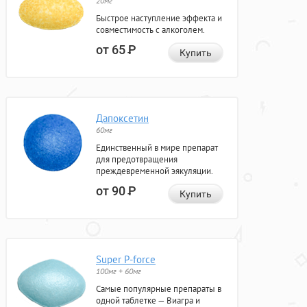
20мг
Быстрое наступление эффекта и
совместимость с алкоголем.
от 65
Р
Купить
Дапоксетин
60мг
Единственный в мире препарат
для предотвращения
преждевременной эякуляции.
от 90
Р
Купить
Super P-force
100мг + 60мг
Самые популярные препараты в
одной таблетке — Виагра и