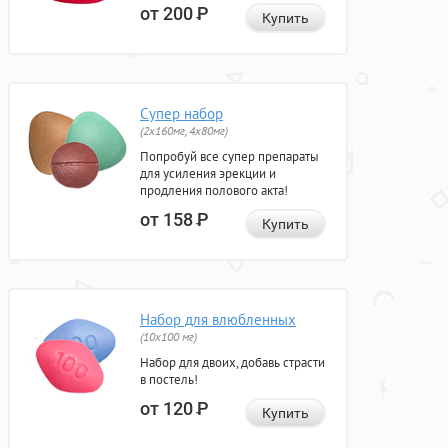
от 200
Р
Купить
Супер набор
(2х160мг, 4х80мг)
Попробуй все супер препараты
для усиления эрекции и
продления полового акта!
от 158
Р
Купить
Набор для влюбленных
(10х100 мг)
Набор для двоих, добавь страсти
в постель!
от 120
Р
Купить