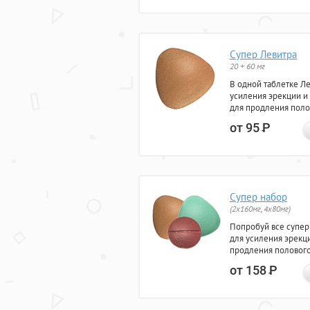
Супер Левитра
20 + 60 мг
В одной таблетке Л
усиления эрекции и
для продления поло
от 95
Р
Супер набор
(2х160мг, 4х80мг)
Попробуй все супер
для усиления эрекц
продления полового
от 158
Р