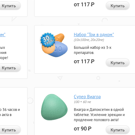
от 117
Р
Купить
Купить
ом"
Набор "Три в одном"
(10x100мг, 20x20мг)
ных
Большой набор из 3-х
ения
препаратов.
боре!
от 117
Р
Купить
Купить
Супер Виагра
100 + 60 мг
 36 часов и
Виагра и Дапоксетин в одной
 акта в
таблетке. Усиление эрекции и
продление полового акта!
от 90
Р
Купить
Купить