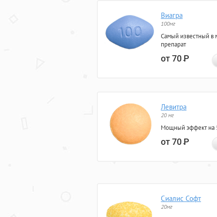
Виагра
100мг
Самый известный в 
препарат
от 70
Р
Левитра
20 мг
Мощный эффект на 5
от 70
Р
Сиалис Софт
20мг