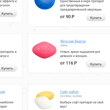
е эффекта и
Единственный в мире препарат
коголем.
для предотвращения
преждевременной эякуляции.
Купить
от 90
Р
Купить
Женская Виагра
100мг
препараты в
Новые, яркие ощущения для
агра и
девушек и женщин.
от 116
Р
Купить
Купить
кий
Софт набор
(3x100мг, 3x20мг)
 наиболее
Выбери софт-препарат на свой
арат.
вкус!