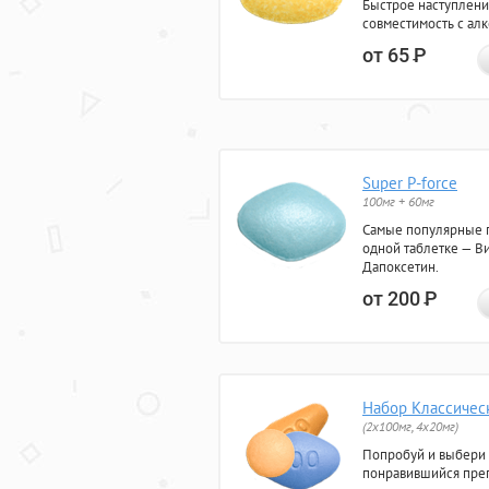
Быстрое наступлени
совместимость с ал
от 65
Р
Super P-force
100мг + 60мг
Самые популярные 
одной таблетке — Ви
Дапоксетин.
от 200
Р
Набор Классичес
(2x100мг, 4x20мг)
Попробуй и выбери
понравившийся преп