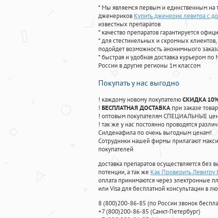
* Мы являемся первым и единственным на 
дженериков
Купить дженерик левитра с д
известных препаратов
* качество препаратов гарантируется офи
* для стестинельных и скромных клиентов,
подойдет возможность анонимныого заказа
* быстрая и удобная доставка курьером по 
России в другие регионы 1м классом
Покупать у нас выгодно
! каждому новому покупателю
СКИДКА 10
!
БЕСПЛАТНАЯ ДОСТАВКА
при заказе товар
! оптовым покупателям СПЕЦИАЛЬНЫЕ цены
! так же у нас постоянно проводятся раз
Силденафила по очень выгодным ценам!
Cотрудники нашей фирмы прилагают макси
покупателей
доставка препаратов осуществляется без в
потенции, а так же
Как Проверить Левитру
оплата принимаются через электронные пл
или Visa для бесплатной консультации в л
8
(800
)200-86-85
(
по России звонок беспла
+7
(800
)200-86-85
(
Санкт-Петербург)