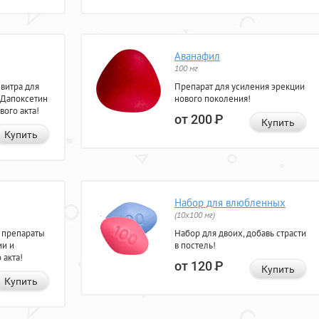
Аванафил
100 мг
евитра для
Препарат для усиления эрекции
 Дапоксетин
нового поколения!
вого акта!
от 200
Р
Купить
Купить
Набор для влюбленных
(10х100 мг)
 препараты
Набор для двоих, добавь страсти
ии и
в постель!
 акта!
от 120
Р
Купить
Купить