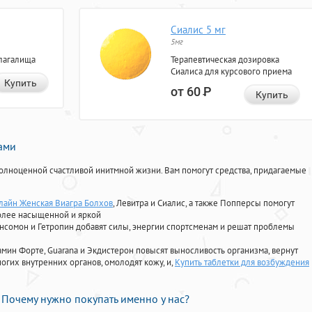
Сиалис 5 мг
5мг
лагалища
Терапевтическая дозировка
Сиалиса для курсового приема
Купить
от 60
Р
Купить
нами
олноценной счастливой инитмной жизни. Вам помогут средства, придагаемые
лайн Женская Виагра Болхов
, Левитра и Сиалис, а также Попперсы помогут
олее насыщенной и яркой
Ансомон и Гетропин добавят силы, энергии спортсменам и решат проблемы
ориамин Форте, Guarana и Экдистерон повысят выносливость организма, вернут
огих внутренних органов, омолодят кожу, и,
Купить таблетки для возбуждения
Почему нужно покупать именно у нас?