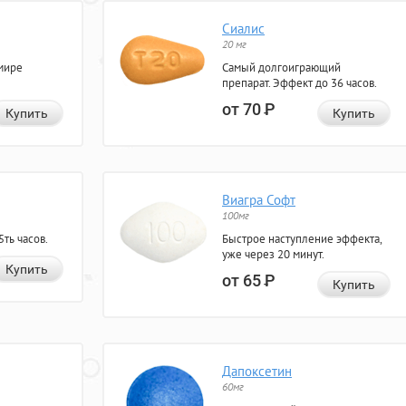
Сиалис
20 мг
мире
Самый долгоиграющий
препарат. Эффект до 36 часов.
от 70
Р
Купить
Купить
Виагра Софт
100мг
ть часов.
Быстрое наступление эффекта,
уже через 20 минут.
Купить
от 65
Р
Купить
Дапоксетин
60мг