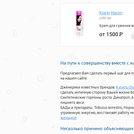
Крем Naron
(100 мг)
Крем для сужения в
от 1500
Р
На пути к совершенству вместе с 
Предлагаем Вам сделать первый шаг для п
на нашем сайте:
Дженерики известных брендов:
Купить Он
сделать интимную сторону Вашей жизни б
Синтетические гормоны роста
: Динатроп, 
лишнего веса
БАДы и препараты:
Tribulus terrestris, М
утраченную энергию, восстановят работу мн
женщине
.
Несколько причино объясняющих 