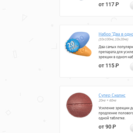
от 117
Р
Набор "Два в одн
(10x100мг, 10x20мг)
Два самых популяр
препарата для усил
эрекции в одном на
от 115
Р
Супер Сиалис
20мг + 60мг
Усиление эрекции до
продление полового
одной таблетке.
от 90
Р