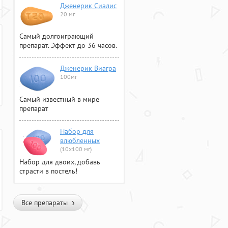
Дженерик Сиалис
20 мг
Самый долгоиграющий
препарат. Эффект до 36 часов.
Дженерик Виагра
100мг
Самый известный в мире
препарат
Набор для
влюбленных
(10х100 мг)
Набор для двоих, добавь
страсти в постель!
Все препараты