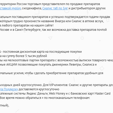
территории России торговым представителем по продаже препаратов
оставкой муром
, силденафила
,
Сиалис таб по 5мг
и дистрибьютором других
циальным поставщиком препаратов и успешно подтверждается годами продаж
 которым трудно произнести название Виагра или Сиалис в аптеке вслух,
 любого препаратан на нашем сайте!
Москве и в Санкт-Петербурге, так же возможна доставка препаратов почтой
%
- постоянная дисконтная карта на последующие покупки
а на сумму более 5 тысяч рублей
 на мелкооптовые партии препарата с возможностью выписки товарного чек
личные АКЦИИ позволяющие покупать дженерики Левитры, Сиалиса и
мальные усилия, чтобы сделать приобретение препаратов удобным для
ыходных дней круглосуточно. Для VIP клиентов: Сиалис и другие препараты дл
 На Подделку
доставляются круглосуточно
атежные системы Яндекс Деньги, Web Money и с банковских карт Master Card
юбое время можно обратиться
»
по многоканальным телефонам:
тный),